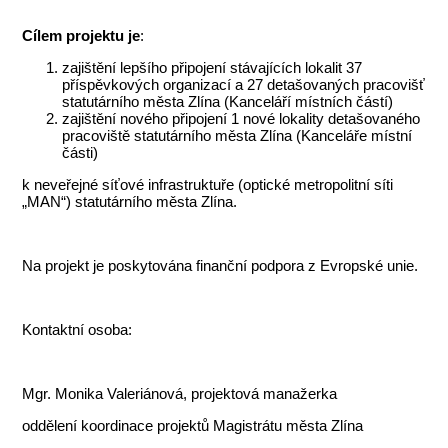
Cílem p
rojektu je
:
zajištění lepšího připojení stávajících lokalit 37
příspěvkových organizací a 27 detašovaných pracovišť
statutárního města Zlína (Kanceláří místních částí)
zajištění nového připojení 1 nové lokality detašovaného
pracoviště statutárního města Zlína (Kanceláře místní
části)
k neveřejné síťové infrastruktuře (optické metropolitní síti
„MAN“) statutárního města Zlína.
Na projekt je poskytována finanční podpora z Evropské unie.
Kontaktní osoba:
Mgr. Monika Valeriánová, projektová manažerka
oddělení koordinace projektů Magistrátu města Zlína