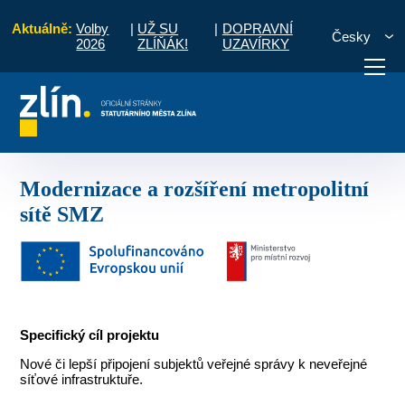
Aktuálně:
Volby
|
UŽ SU
|
DOPRAVNÍ
Česky
2026
ZLÍŇÁK!
UZAVÍRKY
Projekty v realizaci
Modernizace a rozšíření metropolitní sítě SMZ
otřebuji vyřídit
Potřebuji zaplatit
Diskuzní fór
Modernizace a rozšíření metropolitní
sítě SMZ
Specifický cíl projektu
Nové či lepší připojení subjektů veřejné správy k neveřejné
síťové infrastruktuře.