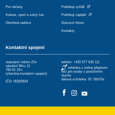
Pro občany
Potřebuji vyřídit
Kultura, sport a volný čas
Potřebuji zaplatit
Otevřená radnice
Diskuzní fórum
Kontakty
Kontaktní spojení
statutární město Zlín
telefon:
+420 577 630 111
náměstí Míru 12
infolinka s online přepisem
760 01 Zlín
řeči pro osoby s postižením
(
všechna kontaktní spojení
)
sluchu
datová schránka: ID: 5ttb7bs
IČO: 00283924