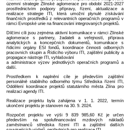
územní strategie Zlínské aglomerace pro období 2021-2027
prostřednictvím podpory přípravy, řízení, aktualizace a
realizace strategie ITI, která umožní plynulé získávání
finančních prostředků z relevantních operačních programů v
rámci Evropské unie na financování integrovaných projektů.
Dílčími cíli jsou zejména aktivní komunikace v rámci Zlínské
aglomerace s partnery, žadateli a veřejností, příprava
analytických a koncepčních dokumentů, komunikace s
řídicími orgány ESI fondů, koordinace činnosti odborných
pracovních skupin a Řídícího výboru ITI, zajištění publicity a
propagace nástroje ITI, vyhlašování
a administrace výzev jednotlivých operačních programů a
další.
Prostředkem k naplnění cíle je především zajištění
personálně stabilního odborného týmu Střediska řízení ITI,
Oddělení koordinace projektů statutárního města Zlína pro
realizaci agendy ITI.
Realizace projektu byla zahájena v 1. 1. 2022, termín
ukončení projektu je stanoven na 30. 9. 2024.
Rozpočet projektu ve výši 9 839 985,60 Kč je určen
především na spolufinancování mzdových nákladů
zaměstnanců střediska řízení ITI a zajištění dalších
souvisejících výdajů, nezbytných pro realizace ITI.