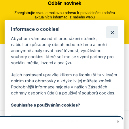
Odběr novinek
Zaregistrujte svou e-mailovou adresu k pravidelnému odběru
aktuálních informací z našeho webu
Informace o cookies!
Přihlásit se k odběru
Abychom vám usnadnili procházení stránek,
nabídli přizpůsobený obsah nebo reklamu a mohli
anonymně analyzovat návštěvnost, využíváme
Aplikace Mobilní rozhlas
soubory cookies, které sdílíme se svými partnery pro
sociální média, inzerci a analýzu.
Chcete dostávat do svého mobilu či mailu upozornění na
blížící se nebezpečí, odstávky, poruchy a výpadky energií,
Jejich nastavení upravíte klikem na ikonku štítu v levém
ankety, pozvánky na kulturní a sportovní akce?
dolním rohu obrazovky a kdykoliv jej můžete změnit.
Více informací o aplikaci
Podrobnější informace najdete v našich Zásadách
ochrany osobních údajů a používání souborů cookies.
Souhlasíte s používáním cookies?
© 2026 Magistrát města Zlína
Prohlášení o používání cookies
Ano, souhlasím
všechna práva vyhrazena
Ochrana osobních údajů
Prohlášení o přístupnosti
Podněty k webovým stránkám