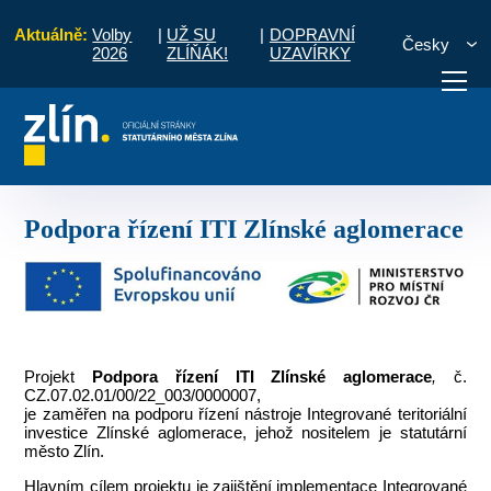
Aktuálně:
Volby
|
UŽ SU
|
DOPRAVNÍ
Česky
2026
ZLÍŇÁK!
UZAVÍRKY
Programové období 2021 - 2027
Podpora řízení ITI Zlínské aglomerace
otřebuji vyřídit
Potřebuji zaplatit
Diskuzní fór
Podpora řízení ITI Zlínské aglomerace
Projekt
Podpora řízení ITI Zlínské aglomerace
,
č.
CZ.07.02.01/00/22_003/0000007,
je zaměřen na podporu řízení nástroje Integrované teritoriální
investice Zlínské aglomerace, jehož nositelem je statutární
město Zlín.
Hlavním cílem projektu je zajištění implementace Integrované