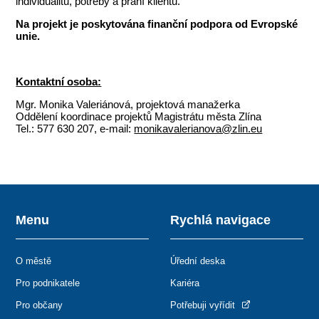
individualitu, potřeby a přání klientů.
Na projekt je poskytována finanční podpora od Evropské
unie.
Kontaktní osoba:
Mgr. Monika Valeriánová, projektová manažerka
Oddělení koordinace projektů Magistrátu města Zlína
Tel.: 577 630 207, e-mail:
monikavalerianova@zlin.eu
Menu
Rychlá navigace
O městě
Úřední deska
Pro podnikatele
Kariéra
Pro občany
Potřebuji vyřídit