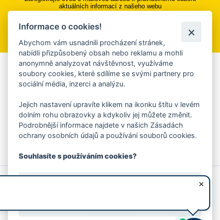
aktuálních informací z našeho webu
Informace o cookies!
Přihlásit se k odběru
Abychom vám usnadnili procházení stránek,
nabídli přizpůsobený obsah nebo reklamu a mohli
anonymně analyzovat návštěvnost, využíváme
Aplikace Mobilní rozhlas
soubory cookies, které sdílíme se svými partnery pro
sociální média, inzerci a analýzu.
Chcete dostávat do svého mobilu či mailu upozornění na
blížící se nebezpečí, odstávky, poruchy a výpadky energií,
Jejich nastavení upravíte klikem na ikonku štítu v levém
ankety, pozvánky na kulturní a sportovní akce?
dolním rohu obrazovky a kdykoliv jej můžete změnit.
Více informací o aplikaci
Podrobnější informace najdete v našich Zásadách
ochrany osobních údajů a používání souborů cookies.
Souhlasíte s používáním cookies?
© 2026 Magistrát města Zlína
Prohlášení o používání cookies
Ano, souhlasím
všechna práva vyhrazena
Ochrana osobních údajů
Prohlášení o přístupnosti
Podněty k webovým stránkám
Kontakt:
webmaster@zlin.eu
Nesouhlasím