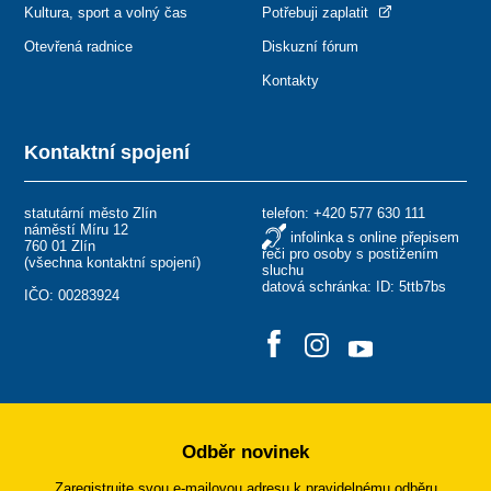
Kultura, sport a volný čas
Potřebuji zaplatit
Otevřená radnice
Diskuzní fórum
Kontakty
Kontaktní spojení
statutární město Zlín
telefon:
+420 577 630 111
náměstí Míru 12
infolinka s online přepisem
760 01 Zlín
řeči pro osoby s postižením
(
všechna kontaktní spojení
)
sluchu
datová schránka: ID: 5ttb7bs
IČO: 00283924
Odběr novinek
Zaregistrujte svou e-mailovou adresu k pravidelnému odběru