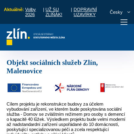
Aktuálně:
Volby
|
UŽ SU
|
DOPRAVNÍ
Česky
2026
ZLÍŇÁK!
UZAVÍRKY
ramové období 2021 - 2027
Objekt sociálních služeb Zlín, Malenovice
otřebuji vyřídit
Potřebuji zaplatit
Diskuzní fór
Objekt sociálních služeb Zlín,
Malenovice
Cílem projektu je rekonstrukce budovy za účelem
vybudování zařízení, ve kterém bude poskytována sociální
služba - Domov se zvláštním režimem pro osoby s demencí
o kapacitě 40 lůžek. Výsledkem projektu bude velmi moderní
až nadstandardní zařízení uspořádané do 10 domácností,
poskytující specializovanou péči a zcela respektující