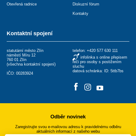
Otevřená radnice
Diskuzní fórum
Kontakty
Kontaktní spojení
statutární město Zlín
telefon:
+420 577 630 111
náměstí Míru 12
infolinka s online přepisem
760 01 Zlín
řeči pro osoby s postižením
(
všechna kontaktní spojení
)
sluchu
datová schránka: ID: 5ttb7bs
IČO: 00283924
Odběr novinek
Zaregistrujte svou e-mailovou adresu k pravidelnému odběru
aktuálních informací z našeho webu