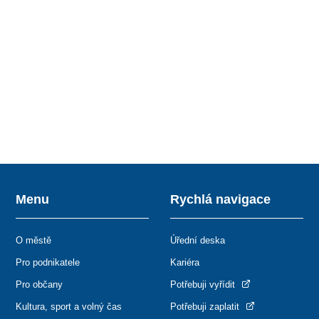
Menu
Rychlá navigace
O městě
Úřední deska
Pro podnikatele
Kariéra
Pro občany
Potřebuji vyřídit
Kultura, sport a volný čas
Potřebuji zaplatit