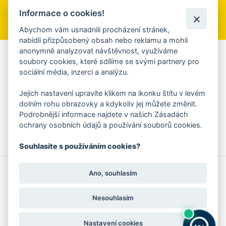
Informace o cookies!
Přihlásit se k odběru
Abychom vám usnadnili procházení stránek,
nabídli přizpůsobený obsah nebo reklamu a mohli
anonymně analyzovat návštěvnost, využíváme
Aplikace Mobilní rozhlas
soubory cookies, které sdílíme se svými partnery pro
sociální média, inzerci a analýzu.
Chcete dostávat do svého mobilu či mailu upozornění na
blížící se nebezpečí, odstávky, poruchy a výpadky energií,
Jejich nastavení upravíte klikem na ikonku štítu v levém
ankety, pozvánky na kulturní a sportovní akce?
dolním rohu obrazovky a kdykoliv jej můžete změnit.
Více informací o aplikaci
Podrobnější informace najdete v našich Zásadách
ochrany osobních údajů a používání souborů cookies.
Souhlasíte s používáním cookies?
© 2026 Magistrát města Zlína
Prohlášení o používání cookies
Ano, souhlasím
všechna práva vyhrazena
Ochrana osobních údajů
Prohlášení o přístupnosti
Podněty k webovým stránkám
Kontakt:
webmaster@zlin.eu
Nesouhlasím
Nastavení cookies