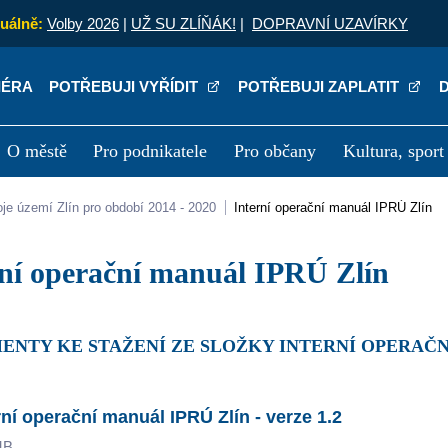
uálně:
Volby 2026
|
UŽ SU ZLÍŇÁK!
|
DOPRAVNÍ UZAVÍRKY
IÉRA
POTŘEBUJI VYŘÍDIT
POTŘEBUJI ZAPLATIT
O městě
Pro podnikatele
Pro občany
Kultura, sport
a
Kariéra
P
oje území Zlín pro období 2014 - 2020
Interní operační manuál IPRÚ Zlín
rní operační manuál IPRÚ Zlín
ENTY KE STAŽENÍ ZE SLOŽKY INTERNÍ OPERAČN
rní operační manuál IPRÚ Zlín - verze 1.2
MB