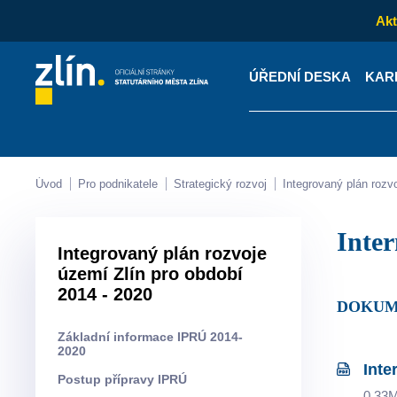
Akt
ÚŘEDNÍ DESKA
KAR
Kontakty
Úřední desk
Úvod
Pro podnikatele
Strategický rozvoj
Integrovaný plán rozv
Inte
Integrovaný plán rozvoje
území Zlín pro období
2014 - 2020
DOKUM
Základní informace IPRÚ 2014-
2020
Inte
Postup přípravy IPRÚ
0.33