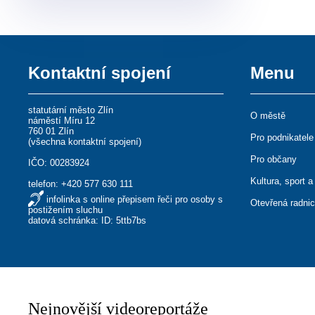
Kontaktní spojení
Menu
statutární město Zlín
O městě
náměstí Míru 12
760 01 Zlín
Pro podnikatele
(
všechna kontaktní spojení
)
Pro občany
IČO: 00283924
Kultura, sport a
telefon:
+420 577 630 111
infolinka s online přepisem řeči pro osoby s
Otevřená radni
postižením sluchu
datová schránka: ID: 5ttb7bs
Nejnovější videoreportáže