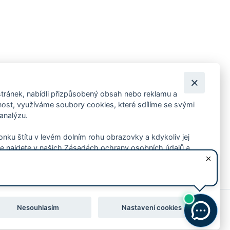
tránek, nabídli přizpůsobený obsah nebo reklamu a
 ankety, pozvánky na kulturní a sportovní akce?
st, využíváme soubory cookies, které sdílíme se svými
 analýzu.
konku štítu v levém dolním rohu obrazovky a kdykoliv jej
e najdete v našich Zásadách ochrany osobních údajů a
Nesouhlasím
Nastavení cookies