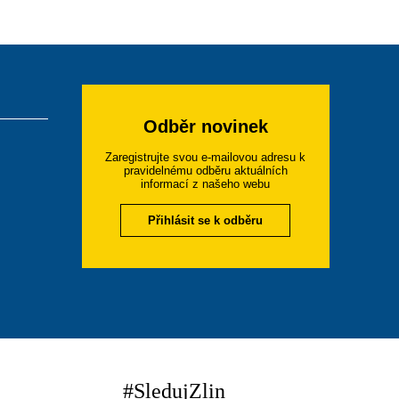
Odběr novinek
Zaregistrujte svou e-mailovou adresu k
pravidelnému odběru aktuálních
informací z našeho webu
Přihlásit se k odběru
#SledujZlin