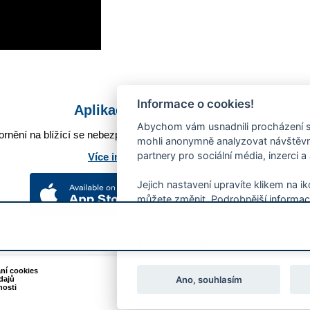
Informace o cookies!
Aplikace Mobilní rozhlas
Abychom vám usnadnili procházení s
rnění na blížící se nebezpečí, odstávky, poruchy a výpadky energií,
mohli anonymně analyzovat návštěvno
partnery pro sociální média, inzerci a
Více informací o aplikaci
Jejich nastavení upravíte klikem na i
můžete změnit. Podrobnější informac
používání souborů cookies.
Souhlasíte s používáním cookies?
ání cookies
Podněty k webovým stránkám
Ano, souhlasím
dajů
Kontakt:
webmaster@zlin.eu
nosti