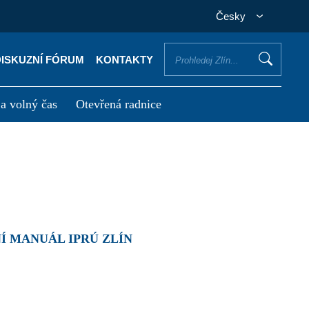
Česky
DISKUZNÍ FÓRUM
KONTAKTY
 a volný čas
Otevřená radnice
otřebuji vyřídit
Potřebuji zaplatit
Í MANUÁL IPRÚ ZLÍN