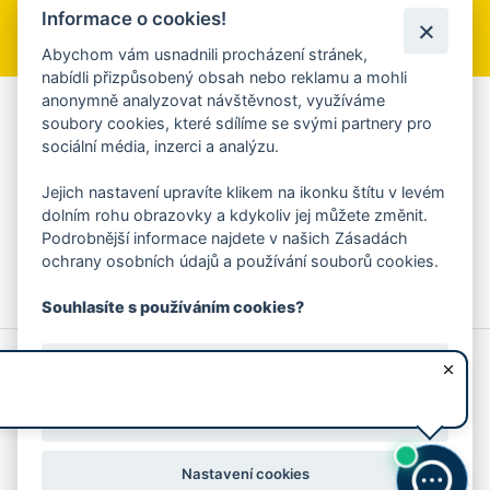
Informace o cookies!
Přihlásit se k odběru
Abychom vám usnadnili procházení stránek,
nabídli přizpůsobený obsah nebo reklamu a mohli
anonymně analyzovat návštěvnost, využíváme
Aplikace Mobilní rozhlas
soubory cookies, které sdílíme se svými partnery pro
sociální média, inzerci a analýzu.
Chcete dostávat do svého mobilu či mailu upozornění na
blížící se nebezpečí, odstávky, poruchy a výpadky energií,
Jejich nastavení upravíte klikem na ikonku štítu v levém
ankety, pozvánky na kulturní a sportovní akce?
dolním rohu obrazovky a kdykoliv jej můžete změnit.
Více informací o aplikaci
Podrobnější informace najdete v našich Zásadách
ochrany osobních údajů a používání souborů cookies.
Souhlasíte s používáním cookies?
© 2026 Magistrát města Zlína
Prohlášení o používání cookies
Ano, souhlasím
všechna práva vyhrazena
Ochrana osobních údajů
Prohlášení o přístupnosti
Podněty k webovým stránkám
Kontakt:
webmaster@zlin.eu
Nesouhlasím
Nastavení cookies