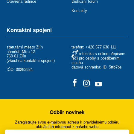
Otevřená radnice
Diskuzní fórum
Kontakty
Kontaktní spojení
statutární město Zlín
telefon:
+420 577 630 111
náměstí Míru 12
infolinka s online přepisem
760 01 Zlín
řeči pro osoby s postižením
(
všechna kontaktní spojení
)
sluchu
datová schránka: ID: 5ttb7bs
IČO: 00283924
Odběr novinek
Zaregistrujte svou e-mailovou adresu k pravidelnému odběru
aktuálních informací z našeho webu