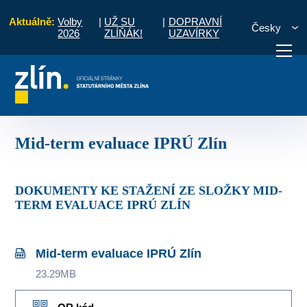
Aktuálně:
Volby
|
UŽ SU
|
DOPRAVNÍ
Česky
2026
ZLÍŇÁK!
UZAVÍRKY
zvoje území Zlín pro období 2014 - 2020
Mid-term evaluace IPRÚ Zlín
otřebuji vyřídit
Potřebuji zaplatit
Diskuzní fór
Mid-term evaluace IPRÚ Zlín
DOKUMENTY KE STAŽENÍ ZE SLOŽKY MID-
TERM EVALUACE IPRÚ ZLÍN
Mid-term evaluace IPRÚ Zlín
23.29MB