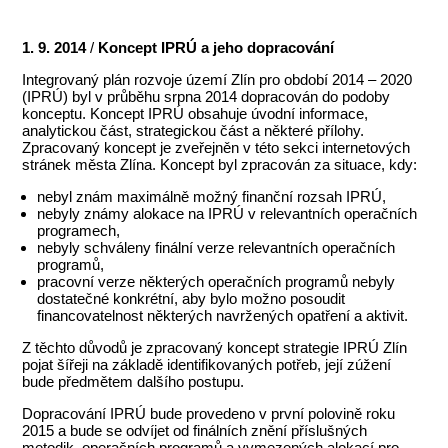
1. 9. 2014
/
Koncept IPRÚ a jeho dopracování
Integrovaný plán rozvoje území Zlín pro období 2014 – 2020
(IPRÚ) byl v průběhu srpna 2014 dopracován do podoby
konceptu. Koncept IPRÚ obsahuje úvodní informace,
analytickou část, strategickou část a některé přílohy.
Zpracovaný koncept je zveřejněn v této sekci internetových
stránek města Zlína. Koncept byl zpracován za situace, kdy:
nebyl znám maximálně možný finanční rozsah IPRÚ,
nebyly známy alokace na IPRÚ v relevantních operačních
programech,
nebyly schváleny finální verze relevantních operačních
programů,
pracovní verze některých operačních programů nebyly
dostatečné konkrétní, aby bylo možno posoudit
financovatelnost některých navržených opatření a aktivit.
Z těchto důvodů je zpracovaný koncept strategie IPRÚ Zlín
pojat šířeji na základě identifikovaných potřeb, její zúžení
bude předmětem dalšího postupu.
Dopracování IPRÚ bude provedeno v první polovině roku
2015 a bude se odvíjet od finálních znění příslušných
metodik, operačních programů a vymezených alokací pro