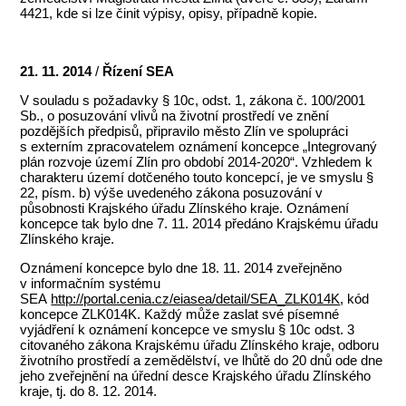
4421, kde si lze činit výpisy, opisy, případně kopie.
21. 11. 2014
/
Řízení SEA
V souladu s požadavky § 10c, odst. 1, zákona č. 100/2001
Sb., o posuzování vlivů na životní prostředí ve znění
pozdějších předpisů, připravilo město Zlín ve spolupráci
s externím zpracovatelem oznámení koncepce „Integrovaný
plán rozvoje území Zlín pro období 2014-2020“. Vzhledem k
charakteru území dotčeného touto koncepcí, je ve smyslu §
22, písm. b) výše uvedeného zákona posuzování v
působnosti Krajského úřadu Zlínského kraje. Oznámení
koncepce tak bylo dne 7. 11. 2014 předáno Krajskému úřadu
Zlínského kraje.
Oznámení koncepce bylo dne 18. 11. 2014 zveřejněno
v informačním systému
SEA
http://portal.cenia.cz/eiasea/detail/SEA_ZLK014K
, kód
koncepce ZLK014K. Každý může zaslat své písemné
vyjádření k oznámení koncepce ve smyslu § 10c odst. 3
citovaného zákona Krajskému úřadu Zlínského kraje, odboru
životního prostředí a zemědělství, ve lhůtě do 20 dnů ode dne
jeho zveřejnění na úřední desce Krajského úřadu Zlínského
kraje, tj. do 8. 12. 2014.