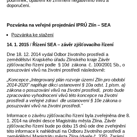
podmínek, opatření ke zmírnění negativního vlivu a
doporučení.
Pozvánka na veřejné projednání IPRÚ Zlín – SEA
Pozvánka ke stažení
14. 1. 2015
/
Řízení SEA – závěr zjišťovacího řízení
Dne 18. 12. 2014 vydal Odbor životního prostředí a
zemědělství Krajského úřadu Zlínského kraje Závěr
zjišťovacího řízení podle § 10d zákona č. 100/2001 Sb., o
posuzování vlivů na životní prostředí následovně:
„Koncepce „Integrovaný plán rozvoje území Zlín pro období
2014-2020" naplňuje dikci ustanovení § 10a odst. 1 písm. a)
zákona o posuzování vlivů na životní prostředí, proto bude
zpracováno vyhodnocení vlivů této koncepce na životní
prostředí a veřejné zdraví dle ustanovení § 10e zákona o
posuzování vlivů na životní prostředí."
Informace o závěru zjišťovacího řízení byla zveřejněna dne 8.
1. 2014 na úřední desce Magistrátu města Zlína. Závěr
zjišťovacího řízení bude po dobu 15 dnů ode dne zveřejnění
této informace k nahlédnutí na Odboru životního prostředí a
zemědělství Magistrátu města Zlína (dveře č. 335), Zarámí