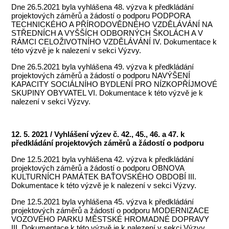
Dne 26.5.2021 byla vyhlášena 48. výzva k předkládání
projektových záměrů a žádostí o podporu PODPORA
TECHNICKÉHO A PŘÍRODOVĚDNÉHO VZDĚLÁVÁNÍ NA
STŘEDNÍCH A VYŠŠÍCH ODBORNÝCH ŠKOLÁCH A V
RÁMCI CELOŽIVOTNÍHO VZDĚLÁVÁNÍ IV. Dokumentace k
této výzvě je k nalezení v sekci Výzvy.
Dne 26.5.2021 byla vyhlášena 49. výzva k předkládání
projektových záměrů a žádostí o podporu NAVÝŠENÍ
KAPACITY SOCIÁLNÍHO BYDLENÍ PRO NÍZKOPŘÍJMOVÉ
SKUPINY OBYVATEL VI. Dokumentace k této výzvě je k
nalezení v sekci Výzvy.
12. 5. 2021 / Vyhlášení výzev č. 42., 45., 46. a 47. k
předkládání projektových záměrů a žádostí o podporu
Dne 12.5.2021 byla vyhlášena 42. výzva k předkládání
projektových záměrů a žádostí o podporu OBNOVA
KULTURNÍCH PAMÁTEK BAŤOVSKÉHO OBDOBÍ III.
Dokumentace k této výzvě je k nalezení v sekci Výzvy.
Dne 12.5.2021 byla vyhlášena 45. výzva k předkládání
projektových záměrů a žádostí o podporu MODERNIZACE
VOZOVÉHO PARKU MĚSTSKÉ HROMADNÉ DOPRAVY
III. Dokumentace k této výzvě je k nalezení v sekci Výzvy.