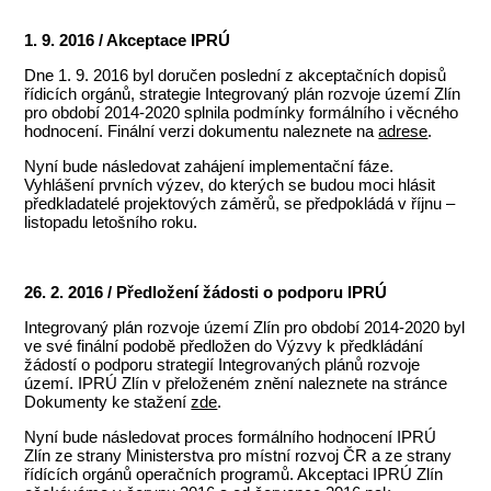
1. 9. 2016 / Akceptace IPRÚ
Dne 1. 9. 2016 byl doručen poslední z akceptačních dopisů
řídicích orgánů, strategie Integrovaný plán rozvoje území Zlín
pro období 2014-2020 splnila podmínky formálního i věcného
hodnocení. Finální verzi dokumentu naleznete na
adrese
.
Nyní bude následovat zahájení implementační fáze.
Vyhlášení prvních výzev, do kterých se budou moci hlásit
předkladatelé projektových záměrů, se předpokládá v říjnu –
listopadu letošního roku.
26. 2. 2016 / Předložení žádosti o podporu IPRÚ
Integrovaný plán rozvoje území Zlín pro období 2014-2020 byl
ve své finální podobě předložen do Výzvy k předkládání
žádostí o podporu strategií Integrovaných plánů rozvoje
území. IPRÚ Zlín v přeloženém znění naleznete na stránce
Dokumenty ke stažení
zde
.
Nyní bude následovat proces formálního hodnocení IPRÚ
Zlín ze strany Ministerstva pro místní rozvoj ČR a ze strany
řídících orgánů operačních programů. Akceptaci IPRÚ Zlín