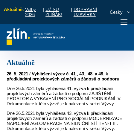
Aktuálně:
Volby
|
UŽ SU
|
DOPRAVNÍ
Česky
2026
ZLÍŇÁK!
UZAVÍRKY
Integrovaný plán rozvoje území Zlín pro období 2014 - 2020
Aktuálně
otřebuji vyřídit
Potřebuji zaplatit
Diskuzní fór
Aktuálně
26. 5. 2021 / Vyhlášení výzev č. 41., 43., 48. a 49. k
předkládání projektových záměrů a žádostí o podporu
Dne 26.5.2021 byla vyhlášena 41. výzva k předkládání
projektových záměrů a žádostí o podporu ZAJIŠTĚNÍ
PROSTOR A VYBAVENÍ PRO SOCIÁLNÍ PODNIKÁNÍ IV.
Dokumentace k této výzvě je k nalezení v sekci Výzvy.
Dne 26.5.2021 byla vyhlášena 43. výzva k předkládání
projektových záměrů a žádostí o podporu MODERNIZACE
NAPOJENÍ AGLOMERACE NA SILNIČNÍ SÍŤ TEN-T III.
Dokumentace k této výzvě je k nalezení v sekci Výzvy.