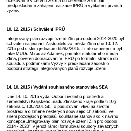
očekáváme v červnu 2016 a od července 2016 pak
předpokládáme zahájení realizace IPRÚ a vyhlášení prvních
výzev.
10. 12. 2015 / Schválení IPRÚ
Integrovaný plán rozvoje území Zlín pro období 2014-2020 byl
schválen na jednání Zastupitelstva města Zlína dne 10. 12.
2015 pod číslem jednacím 65/8Z/2015. Tímto usnesením byl
také MUDr. Miroslav Adámek, primátor statutárního města
Zlína, pověřen dopracováním IPRÚ po formální stránce do
souladu s podmínkami Výzvy k předkládání žádostí o
podporu strategií Integrovaných plánů rozvoje území.
14. 10. 2015 / Vydání souhlasného stanoviska SEA
Dne 14. 10. 2015 vydal Odbor životního prostředí a
zemědělství Krajského úřadu Zlínského kraje podle § 10g
zákona č. 100/2001 Sb., o posuzování vlivů na životní
prostředí a o změně některých souvisejících zákonů, ve
znění pozdějších předpisů, souhlasné stanovisko k návrhu
koncepce „Integrovaný plán rozvoje území Zlín pro období
2014 - 2020", v jehož rámci formuloval soubory závazných