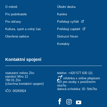
O městě
Úřední deska
Pro podnikatele
Kariéra
Pro občany
Potřebuji vyřídit
Kultura, sport a volný čas
Potřebuji zaplatit
Otevřená radnice
Diskuzní fórum
Kontakty
Kontaktní spojení
statutární město Zlín
telefon:
+420 577 630 111
náměstí Míru 12
infolinka s online přepisem
760 01 Zlín
řeči pro osoby s postižením
(
všechna kontaktní spojení
)
sluchu
datová schránka: ID: 5ttb7bs
IČO: 00283924