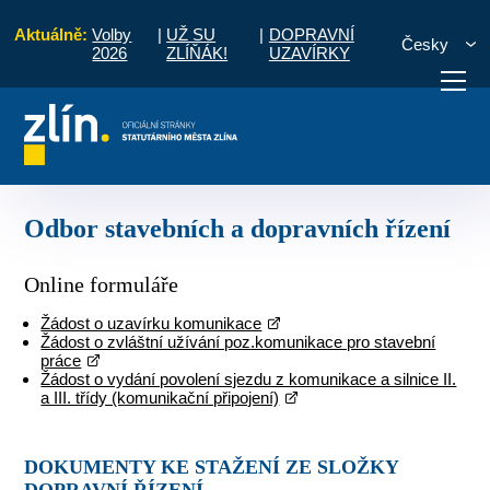
Aktuálně:
Volby
|
UŽ SU
|
DOPRAVNÍ
Česky
2026
ZLÍŇÁK!
UZAVÍRKY
vod
Pro občany
Formuláře
Odbor stavebních a dopravních řízení
otřebuji vyřídit
Potřebuji zaplatit
Diskuzní fór
Odbor stavebních a dopravních řízení
Online formuláře
Žádost o uzavírku komunikace
Žádost o zvláštní užívání poz.komunikace pro stavební
práce
Žádost o vydání povolení sjezdu z komunikace a silnice II.
a III. třídy (komunikační připojení)
DOKUMENTY KE STAŽENÍ ZE SLOŽKY