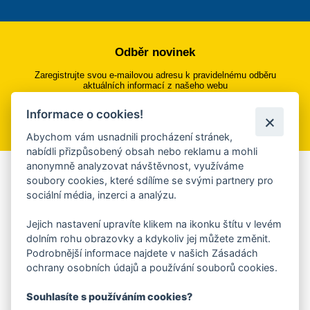
Odběr novinek
Zaregistrujte svou e-mailovou adresu k pravidelnému odběru
aktuálních informací z našeho webu
Informace o cookies!
Přihlásit se k odběru
Abychom vám usnadnili procházení stránek,
nabídli přizpůsobený obsah nebo reklamu a mohli
anonymně analyzovat návštěvnost, využíváme
Aplikace Mobilní rozhlas
soubory cookies, které sdílíme se svými partnery pro
sociální média, inzerci a analýzu.
Chcete dostávat do svého mobilu či mailu upozornění na
blížící se nebezpečí, odstávky, poruchy a výpadky energií,
Jejich nastavení upravíte klikem na ikonku štítu v levém
ankety, pozvánky na kulturní a sportovní akce?
dolním rohu obrazovky a kdykoliv jej můžete změnit.
Více informací o aplikaci
Podrobnější informace najdete v našich Zásadách
ochrany osobních údajů a používání souborů cookies.
Souhlasíte s používáním cookies?