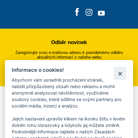
Odběr novinek
Zaregistrujte svou e-mailovou adresu k pravidelnému odběru
aktuálních informací z našeho webu
Informace o cookies!
Přihlásit se k odběru
Abychom vám usnadnili procházení stránek,
nabídli přizpůsobený obsah nebo reklamu a mohli
anonymně analyzovat návštěvnost, využíváme
Aplikace Mobilní rozhlas
soubory cookies, které sdílíme se svými partnery pro
sociální média, inzerci a analýzu.
Chcete dostávat do svého mobilu či mailu upozornění na
blížící se nebezpečí, odstávky, poruchy a výpadky energií,
Jejich nastavení upravíte klikem na ikonku štítu v levém
ankety, pozvánky na kulturní a sportovní akce?
dolním rohu obrazovky a kdykoliv jej můžete změnit.
Více informací o aplikaci
Podrobnější informace najdete v našich Zásadách