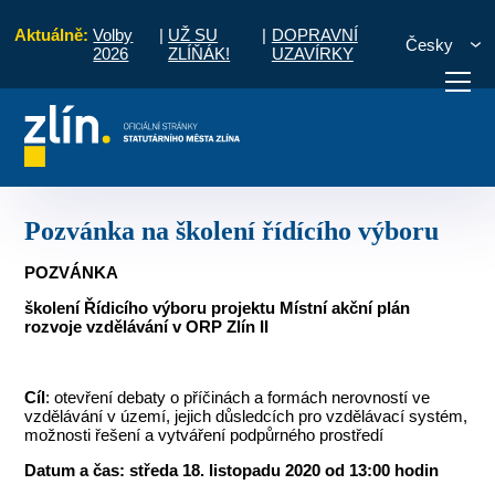
Aktuálně:
Volby
|
UŽ SU
|
DOPRAVNÍ
Česky
2026
ZLÍŇÁK!
UZAVÍRKY
 vzdělávání v ORP Zlín
MAP II
Pozvánka na školení řídícího výboru
otřebuji vyřídit
Potřebuji zaplatit
Diskuzní fór
Pozvánka na školení řídícího výboru
POZVÁNKA
školení Řídicího výboru projektu Místní akční plán
rozvoje vzdělávání v ORP Zlín II
Cíl
: otevření debaty o příčinách a formách nerovností ve
vzdělávání v území, jejich důsledcích pro vzdělávací systém,
možnosti řešení a vytváření podpůrného prostředí
Datum a čas: středa 18. listopadu 2020 od 13:00 hodin