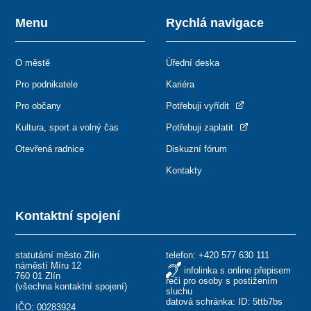
Menu
Rychlá navigace
O městě
Úřední deska
Pro podnikatele
Kariéra
Pro občany
Potřebuji vyřídit
Kultura, sport a volný čas
Potřebuji zaplatit
Otevřená radnice
Diskuzní fórum
Kontakty
Kontaktní spojení
statutární město Zlín
telefon:
+420 577 630 111
náměstí Míru 12
infolinka s online přepisem
760 01 Zlín
řeči pro osoby s postižením
(
všechna kontaktní spojení
)
sluchu
datová schránka: ID: 5ttb7bs
IČO: 00283924