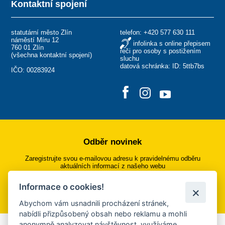
Kontaktní spojení
statutární město Zlín
telefon:
+420 577 630 111
náměstí Míru 12
infolinka s online přepisem
760 01 Zlín
řeči pro osoby s postižením
(
všechna kontaktní spojení
)
sluchu
datová schránka: ID: 5ttb7bs
IČO: 00283924
Odběr novinek
Zaregistrujte svou e-mailovou adresu k pravidelnému odběru
aktuálních informací z našeho webu
Informace o cookies!
Přihlásit se k odběru
Abychom vám usnadnili procházení stránek,
nabídli přizpůsobený obsah nebo reklamu a mohli
anonymně analyzovat návštěvnost, využíváme