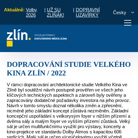
Aktuálně:
Volby
|
UŽ SU
|
DOPRAVNÍ
Česky
2026
ZLÍŇÁK!
UZAVÍRKY
že - výsledky
DOPRACOVÁNÍ STUDIE VELKÉHO KINA ZLÍN / 2022
otřebuji vyřídit
Potřebuji zaplatit
Diskuzní fór
DOPRACOVÁNÍ STUDIE VELKÉHO
KINA ZLÍN / 2022
V rámci dopracování architektonické studie Velkého Kina ve
Zlíně byl soutěžní návrh postupně prověřen ve všech jeho
klíčových technických aspektech a zároveň byly ověřeny a
zapracovány dodatečné požadavky investora na jeho provoz.
Návrh v tomto smyslu doznal několika změn a zpřesnění,
nicméně jeho základní koncept zůstává nezměněn. Základní
koncepční uspořádání s velkorysým foyer v nižším přízemí a
dvěma sály a malým foyer ve vyšším přízemí zůstává. Velký
sál je určen multifunkčnímu využití pro výstavy, koncerty a
kino-projekce ve standardu Dolby Atmos s kapacitou 606
sedících. Malý sál je určen víceúčelovému využití včetně