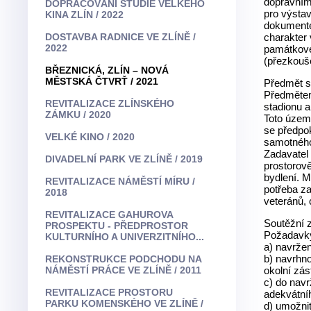
dopravním
DOPRACOVÁNÍ STUDIE VELKÉHO
pro výsta
KINA ZLÍN / 2022
dokumente
DOSTAVBA RADNICE VE ZLÍNĚ /
charakter
2022
památkové
(přezkouš
BŘEZNICKÁ, ZLÍN – NOVÁ
MĚSTSKÁ ČTVRŤ / 2021
Předmět s
Předmětem
REVITALIZACE ZLÍNSKÉHO
stadionu a
ZÁMKU / 2020
Toto územ
se předpok
VELKÉ KINO / 2020
samotnéh
Zadavatel
DIVADELNÍ PARK VE ZLÍNĚ / 2019
prostorově
bydlení. M
REVITALIZACE NÁMĚSTÍ MÍRU /
potřeba z
2018
veteránů, 
REVITALIZACE GAHUROVA
Soutěžní 
PROSPEKTU - PŘEDPROSTOR
Požadavky
KULTURNÍHO A UNIVERZITNÍHO...
a) navrže
b) navrhno
REKONSTRUKCE PODCHODU NA
NÁMĚSTÍ PRÁCE VE ZLÍNĚ / 2011
okolní zás
c) do navr
REVITALIZACE PROSTORU
adekvátníh
PARKU KOMENSKÉHO VE ZLÍNĚ /
d) umožni