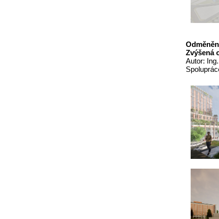
Odměněné
Zvýšená 
Autor: Ing
Spoluprác