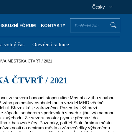
Česky
DISKUZNÍ FÓRUM
KONTAKTY
 a volný čas
Otevřená radnice
otřebuji vyřídit
Potřebuji zaplatit
NOVÁ MĚSTSKÁ ČTVRŤ / 2021
Á ČTVRŤ / 2021
nu, ze severu budoucí stopou ulice Mostní a z jihu stavbou
yužíváno pro odstav osobních aut a vozidel MHD včetně
dél ul. Březnické je zatravněno. Pozemky leží mezi
 ze západu, souborem sportovních staveb z jihu, významnou
u z východu. Ze severu prostor plynule přechází do
lína z baťovské éry. Pozemky, patřící Statutárnímu městu
mé návaznosti na centrum města a zároveň díky výbornému