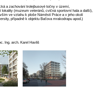
cká a zachování trolejbusové točny v území,
 lokality (muzeum veteránů, cvičná sportovní hala a další),
evším ve vztahu k ploše Náměstí Práce a v jeho okolí
rsity, případně k objektu Baťova mrakodrapu apod.)
oc. Ing. arch. Karel Havliš