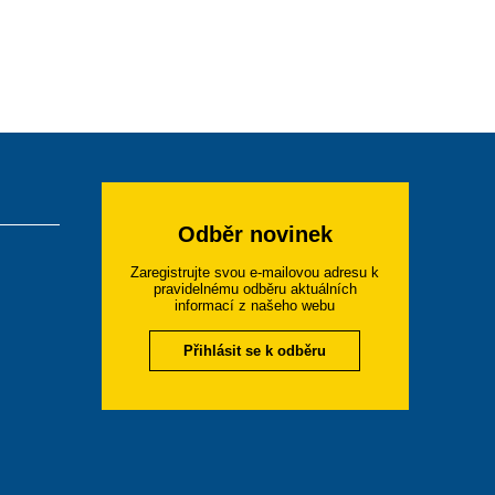
Odběr novinek
Zaregistrujte svou e-mailovou adresu k
pravidelnému odběru aktuálních
informací z našeho webu
Přihlásit se k odběru