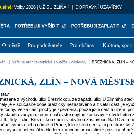
uálně:
Volby 2026
|
UŽ SU ZLÍŇÁK!
|
DOPRAVNÍ UZAVÍRKY
IÉRA
POTŘEBUJI VYŘÍDIT
POTŘEBUJI ZAPLATIT
O městě
Pro podnikatele
Pro občany
Kultura, sport
a
Kariéra
P
vání
Veřejné architektonické soutěže - výsledky
BŘEZNICKÁ, ZLÍN – 
EZNICKÁ, ZLÍN – NOVÁ MĚSTSK
 stav
ezené z východu ulicí Březnickou, ze západu ulicí U Zimního stadio
haly je v současné době prakticky nezastavěno a z větší části je v
vé točny. Velká část plochy je zpevněna, pouze jižní část a území po
cky stabilizovaným územím baťovské obytné zástavby – čtvrtí Letná
 II. třídy – ulicí Březnickou spolu s obytnou zástavbou Nad Ovčírno
ačně vymezeného náměstí Práce, které tvoří centrální prostranství Z
azují vysoký potenciál vzhledem k vhodné urbanistické pozici v pří