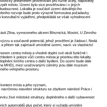
istoricky předmětem prověřování pro různé účely, naposledy
zpět město. Území bylo sice prověřováno i v jiných
udoucnost. Lokalita je součástí území dotvářejícího
ebního rozvoje bude proto výrazně formována požadavky
 konzultační vyjádření, předpokládá se však vyhodnocení
ásti Zlína, vymezeného ulicemi Březnická, Mostní, U Zimního
výzvu a současně potenciál, jehož prověření je žádoucí. Nedá
é a přitom tak zajímavě umístěné území, navíc ve vlastnictví
nosem centra města a vhodně doplní své okolí funkčně i
dem k poloze vůči centru města je prioritou této lokality
oplnění širšího centra o další bydlení. Do území bude dále
očna MHD), mezi uvažovanými záměry jsou dále muzeum
eného veřejného prostoru.
kontext místa a jeho význam,
vě navrženou stavební strukturu se zbytkem náměstí Práce i
prvku živé městské struktury, doplněného o další vybavenost
ích automobilů plus počet, který si vyžádá umístění