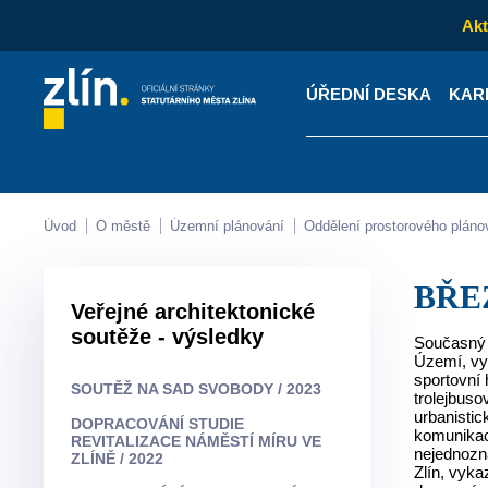
Akt
ÚŘEDNÍ DESKA
KAR
Kontakty
Úřední desk
Úvod
O městě
Územní plánování
Oddělení prostorového pláno
BŘ
Veřejné architektonické
soutěže - výsledky
Současný
Území, vym
sportovní 
SOUTĚŽ NA SAD SVOBODY / 2023
trolejbuso
urbanisti
DOPRACOVÁNÍ STUDIE
komunikací
REVITALIZACE NÁMĚSTÍ MÍRU VE
nejednozn
ZLÍNĚ / 2022
Zlín, vyk