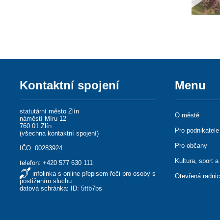
Kontaktní spojení
Menu
statutární město Zlín
O městě
náměstí Míru 12
760 01 Zlín
Pro podnikatele
(
všechna kontaktní spojení
)
Pro občany
IČO: 00283924
Kultura, sport a
telefon:
+420 577 630 111
infolinka s online přepisem řeči pro osoby s
Otevřená radni
postižením sluchu
datová schránka: ID: 5ttb7bs