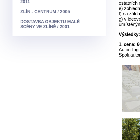
2011
ostatních
e) zohled
ZLÍN - CENTRUM / 2005
f) na zákl
g) v ideov
DOSTAVBA OBJEKTU MALÉ
umístěným
SCÉNY VE ZLÍNĚ / 2001
Výsledky
1. cena: 6
Autor: Ing
Spoluautor