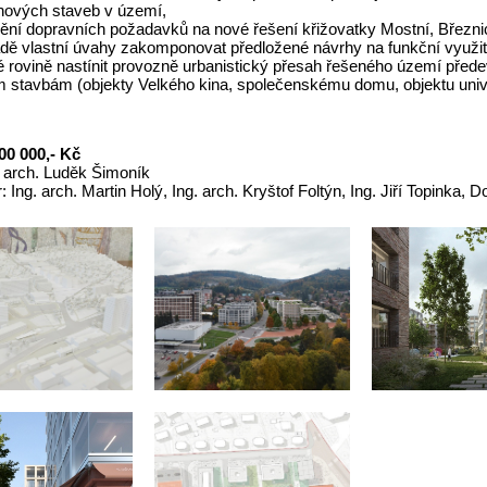
 nových staveb v území,
nění dopravních požadavků na nové řešení křižovatky Mostní, Březni
adě vlastní úvahy zakomponovat předložené návrhy na funkční využití
é rovině nastínit provozně urbanistický přesah řešeného území před
 stavbám (objekty Velkého kina, společenskému domu, objektu unive
:
00 000,- Kč
. arch. Luděk Šimoník
: Ing. arch. Martin Holý, Ing. arch. Kryštof Foltýn, Ing. Jiří Topinka, D