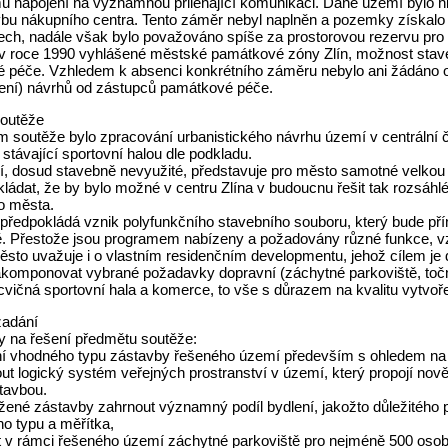
u napojení na významnou přiléhající komunikaci. Dané území bylo h
vbu nákupního centra. Tento záměr nebyl naplněn a pozemky získalo 
ch, nadále však bylo považováno spíše za prostorovou rezervu pro b
 v roce 1990 vyhlášené městské památkové zóny Zlín, možnost stav
 péče. Vzhledem k absenci konkrétního záměru nebylo ani žádáno o
ení) návrhů od zástupců památkové péče.
outěže
 soutěže bylo zpracování urbanistického návrhu území v centrální č
 stávající sportovní halou dle podkladu.
í, dosud stavebně nevyužité, představuje pro město samotné velkou 
ládat, že by bylo možné v centru Zlína v budoucnu řešit tak rozsáhl
o města.
 předpokládá vznik polyfunkčního stavebního souboru, který bude pří
. Přestože jsou programem nabízeny a požadovány různé funkce, vzhle
ěsto uvažuje i o vlastním residenčním developmentu, jehož cílem je d
akomponovat vybrané požadavky dopravní (záchytné parkoviště, t
cvičná sportovní hala a komerce, to vše s důrazem na kvalitu vytvoř
zadání
 na řešení předmětu soutěže:
ní vhodného typu zástavby řešeného území především s ohledem na 
ut logický systém veřejných prostranství v území, který propojí no
tavbou.
žené zástavby zahrnout významný podíl bydlení, jakožto důležitého 
o typu a měřítka,
t v rámci řešeného území záchytné parkoviště pro nejméně 500 osobn