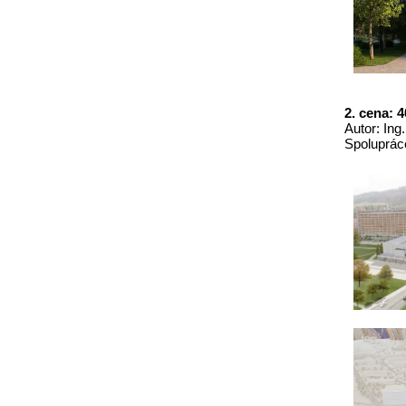
2. cena: 4
Autor: Ing
Spolupráce