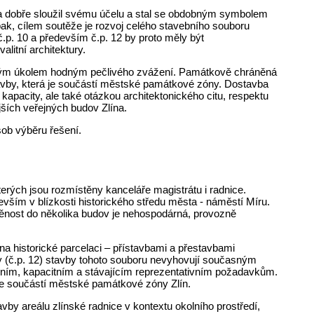
ta dobře sloužil svému účelu a stal se obdobným symbolem
ak, cílem soutěže je rozvoj celého stavebního souboru
č.p. 10 a především č.p. 12 by proto měly být
itní architektury.
čným úkolem hodným pečlivého zvážení. Památkově chráněná
vby, která je součástí městské památkové zóny. Dostavba
kapacity, ale také otázkou architektonického citu, respektu
jších veřejných budov Zlína.
sob výběru řešení.
terých jsou rozmístěny kanceláře magistrátu i radnice.
vším v blízkosti historického středu města - náměstí Míru.
štěnost do několika budov je nehospodárná, provozně
a historické parcelaci – přístavbami a přestavbami
 (č.p. 12) stavby tohoto souboru nevyhovují současným
ím, kapacitním a stávajícím reprezentativním požadavkům.
 je součástí městské památkové zóny Zlín.
by areálu zlínské radnice v kontextu okolního prostředí,