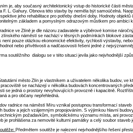
ním je, aby současný architektonický vstup do historické části měs
ba F. L. Gahury. Obnova této stavby by neměla být samoúčelná. Naop
espektive jeho rehabilitace pro potřeby dnešní doby. Hodnoty objektů 
nitelným základem a pomyslným odrazovým můstkem pro ambici kval
radnice ve Zlíně je dle názoru zadavatele a výběrové komise náro
 zlínského náměstí se nachází v těsných podmínkách blokové zásta
k není pouze otázkou ekonomické efektivity, rychlosti výstavby, nebo 
 hodnot nebo přívětivosti a nadčasovosti řešení jedné z nejvýznamně
rma soutěžního dialogu se v této situaci jevila jako nejvhodnější způ
í
Statutární město Zlín je vlastníkem a uživatelem několika budov, ve k
 pracoviště se nacházejí v několika budovách koncentrovaných přede
sti se jedná o prostory nevyhovujících provozně i kapacitně. Roztří
aná a pro občany nepřehledná.
ov radnice na náměstí Míru vznikal postupnou transformací staveb n
h budov a jejich vzájemným propojováním. S výjimkou hlavní budovy
technickým požadavkům, symbolickému významu místa, ani provozn
eb je prohlášena za nemovité kulturní památky a celý soubor staveb
outěže:
Předmětem soutěže je nalezení nejvhodnějšího řešení přestav