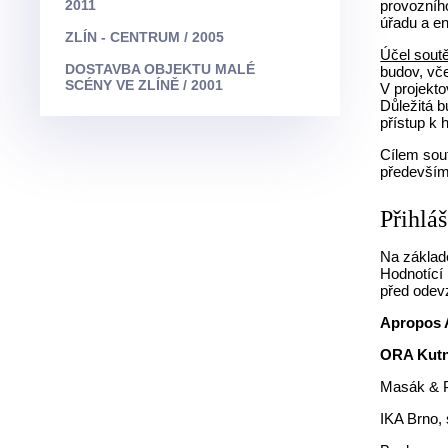
2011
provozního
úřadu a e
ZLÍN - CENTRUM / 2005
Účel sout
DOSTAVBA OBJEKTU MALÉ
budov, vče
SCÉNY VE ZLÍNĚ / 2001
V projekto
Důležitá 
přístup k
Cílem sout
především
Přihlá
Na základě
Hodnotící 
před odev
Apropos Ar
ORA Kutná
Masák & Pa
IKA Brno, s