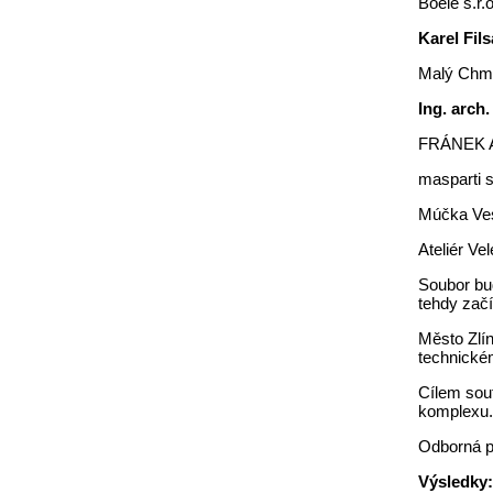
Boele s.r.o
Karel Fils
Malý Chme
Ing. arc
FRÁNEK A
masparti s
Múčka Vese
Ateliér Vel
Soubor bu
tehdy začí
Město Zlí
technickém
Cílem sou
komplexu. 
Odborná po
Výsledky