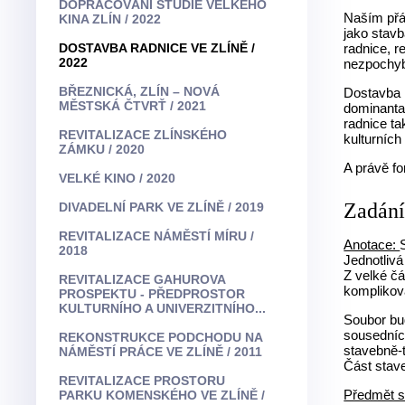
DOPRACOVÁNÍ STUDIE VELKÉHO
Naším přá
KINA ZLÍN / 2022
jako stav
DOSTAVBA RADNICE VE ZLÍNĚ /
radnice, r
2022
nezpochyb
BŘEZNICKÁ, ZLÍN – NOVÁ
Dostavba 
MĚSTSKÁ ČTVRŤ / 2021
dominanta
radnice ta
REVITALIZACE ZLÍNSKÉHO
kulturních
ZÁMKU / 2020
A právě fo
VELKÉ KINO / 2020
Zadán
DIVADELNÍ PARK VE ZLÍNĚ / 2019
REVITALIZACE NÁMĚSTÍ MÍRU /
Anotace:
2018
Jednotlivá
Z velké čá
REVITALIZACE GAHUROVA
komplikov
PROSPEKTU - PŘEDPROSTOR
KULTURNÍHO A UNIVERZITNÍHO...
Soubor bud
sousedníc
REKONSTRUKCE PODCHODU NA
stavebně-
NÁMĚSTÍ PRÁCE VE ZLÍNĚ / 2011
Část stav
REVITALIZACE PROSTORU
Předmět s
PARKU KOMENSKÉHO VE ZLÍNĚ /