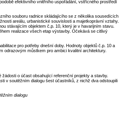
odobě efektivního vnitřního uspořádání, vstřícného prostředí
zního souboru radnice skládajícího se z několika sousedících
osti areálu, urbanistické souvislosti a majetkoprávní vztahy.
nou stávajícím objektem č.p. 10, který je v havarijním stavu.
ěhem realizace všech etap výstavby. Očekává se citlivý
abilitace pro potřeby dnešní doby. Hodnoty objektů č.p. 10 a
 odrazovým můstkem pro ambici kvalitní architektury.
žádosti o účast obsahující referenční projekty a stavby.
ti v soutěžním dialogu šest účastníků, z nichž dva odstoupili
těžním dialogu