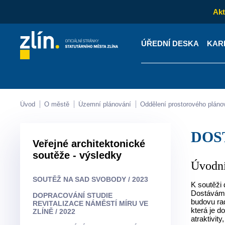
Akt
ÚŘEDNÍ DESKA
KAR
Kontakty
Úřední desk
Úvod
O městě
Územní plánování
Oddělení prostorového pláno
DO
Veřejné architektonické
soutěže - výsledky
Úvodní
SOUTĚŽ NA SAD SVOBODY / 2023
K soutěži 
Dostáváme 
DOPRACOVÁNÍ STUDIE
budovu rad
REVITALIZACE NÁMĚSTÍ MÍRU VE
která je 
ZLÍNĚ / 2022
atraktivit