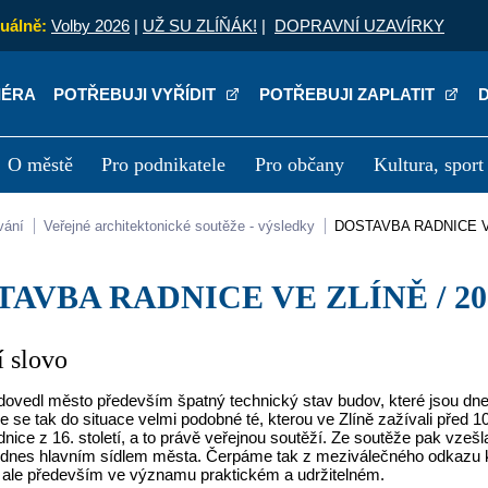
uálně:
Volby 2026
|
UŽ SU ZLÍŇÁK!
|
DOPRAVNÍ UZAVÍRKY
IÉRA
POTŘEBUJI VYŘÍDIT
POTŘEBUJI ZAPLATIT
O městě
Pro podnikatele
Pro občany
Kultura, sport
a
Kariéra
P
vání
Veřejné architektonické soutěže - výsledky
DOSTAVBA RADNICE V
STAVBA RADNICE VE ZLÍNĚ / 20
 slovo
dovedl město především špatný technický stav budov, které jsou dnes
se tak do situace velmi podobné té, kterou ve Zlíně zažívali před 1
nice z 16. století, a to právě veřejnou soutěží. Ze soutěže pak vze
dodnes hlavním sídlem města. Čerpáme tak z meziválečného odkazu kva
y, ale především ve významu praktickém a udržitelném.