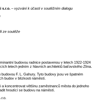
 s.r.o.
– vyzvání k účasti v soutěžním dialogu
e
li ze soutěže
ominantní budovou radnice postavenou v letech 1922-1924
ích letech jedním z hlavních architektů baťovského Zlína.
 budovou F. L. Gahury. Tyto budovy jsou ve špatném
ch budov v blízkosti náměstí.
i a koncentrovat většinu zaměstnanců města do jednoho
dit hroutící se budovu na náměstí.
.r.o.