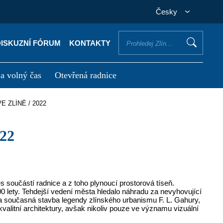
Česky
DISKUZNÍ FÓRUM
KONTAKTY
 a volný čas
Otevřená radnice
otřebuji vyřídit
Potřebuji zaplatit
E ZLÍNĚ / 2022
22
 součástí radnice a z toho plynoucí prostorová tíseň.
00 lety. Tehdejší vedení města hledalo náhradu za nevyhovující
šla současná stavba legendy zlínského urbanismu F. L. Gahury,
litní architektury, avšak nikoliv pouze ve významu vizuální