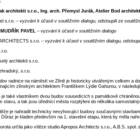
.
ak architekti s.r.o., Ing. arch. Přemysl Jurák, Atelier Bod architekti
l s.r.o.
– vyzvání k účasti v soutěžním dialogu, odstoupili ze soutěž
h. MUDŘÍK PAVEL
– vyzvání k účasti v soutěžním dialogu
RCHITECTS s.r.o.
– vyzvání k účasti v soutěžním dialogu, odstoupi
.r.o.
lý architekti s.r.o.
ehradský, s.r.o.
dov radnice na náměstí ve Zlíně je historicky utvářeným celkem a d
najícím zlínským architektem Františkem Lýdie Gahurou, v následujíc
n je také vlastníkem dvou budov sousedících s památkově chráněnou
 stavu, a tak jsou úředníci města rozptýleni do několika samostatný
těže je nahradit technicky nevyhovující budovy současnými stavbam
Důraz je kladen především na 1. stavební etapu, která by měla nahra
rota určila jako vítěze studio Apropos Architects s.r.o., A.B.S. spol. s
: