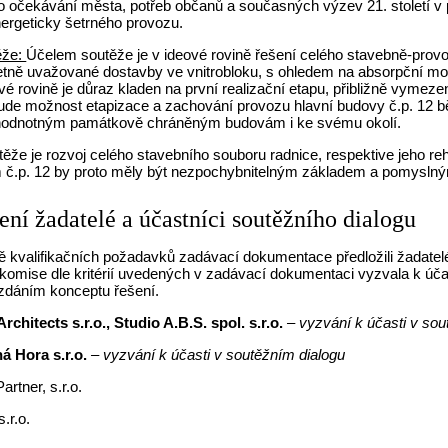
 očekávání města, potřeb občanů a současných výzev 21. století v p
nergeticky šetrného provozu.
ěže:
Účelem soutěže je v ideové rovině řešení celého stavebně-provo
tně uvažované dostavby ve vnitrobloku, s ohledem na absorpční možn
vé rovině je důraz kladen na první realizační etapu, přibližně vymeze
bude možnost etapizace a zachování provozu hlavní budovy č.p. 12 b
 hodnotným památkově chráněným budovám i ke svému okolí.
ěže je rozvoj celého stavebního souboru radnice, respektive jeho reh
 č.p. 12 by proto měly být nezpochybnitelným základem a pomyslným
šení žadatelé a účastníci soutěžního dialogu
 kvalifikačních požadavků zadávací dokumentace předložili žadatelé 
komise dle kritérií uvedených v zadávací dokumentaci vyzvala k účas
zdáním konceptu řešení.
chitects s.r.o., Studio A.B.S. spol. s.r.o.
– vyzvání k účasti v sou
 Hora s.r.o.
– vyzvání k účasti v soutěžním dialogu
rtner, s.r.o.
.r.o.