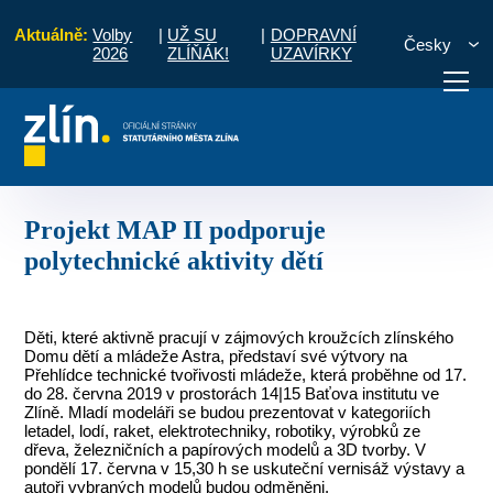
Aktuálně:
Volby
|
UŽ SU
|
DOPRAVNÍ
Česky
2026
ZLÍŇÁK!
UZAVÍRKY
P Zlín
MAP II
Projekt MAP II podporuje polytechnické aktivity dětí
otřebuji vyřídit
Potřebuji zaplatit
Diskuzní fór
Projekt MAP II podporuje
polytechnické aktivity dětí
Děti, které aktivně pracují v zájmových kroužcích zlínského
Domu dětí a mládeže Astra, představí své výtvory na
Přehlídce technické tvořivosti mládeže, která proběhne od 17.
do 28. června 2019 v prostorách 14|15 Baťova institutu ve
Zlíně. Mladí modeláři se budou prezentovat v kategoriích
letadel, lodí, raket, elektrotechniky, robotiky, výrobků ze
dřeva, železničních a papírových modelů a 3D tvorby. V
pondělí 17. června v 15,30 h se uskuteční vernisáž výstavy a
autoři vybraných modelů budou odměněni.