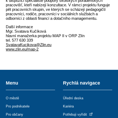
k dispozici specialisté podpory školských poradenských
pracovišť, kteří nabízejí konzultace. V rámci projektu funguje
pět pracovních skupin, ve kterých se scházejí pedagogičtí
pracovníci, rodiče, pracovníci v sociálních službách a
odborníci z oblasti financí a dotačního managementu.
Další informace
Mgr. Svatava Kučíková
hlavní manažerka projektu MAP II v ORP Zlín
tel. 577 630 339
SvatavaKucikova@Zlin.eu
www.zlin.eu/map-2
Menu
Rychlá navigace
O městě
Úřední deska
Pro podnikatele
Kariéra
Pro občany
Potřebuji vyřídit