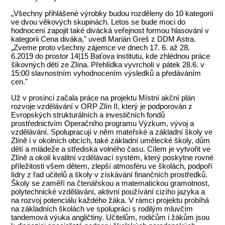
„Všechny přihlášené výrobky budou rozděleny do 10 kategorií
ve dvou věkových skupinách. Letos se bude moci do
hodnocení zapojit také divácká veřejnost formou hlasování v
kategorii Cena diváka," uvedl Marián Greš z DDM Astra.
„Zveme proto všechny zájemce ve dnech 17. 6. až 28.
6.2019 do prostor 14|15 Baťova institutu, kde zhlédnou práce
šikovných dětí ze Zlína. Přehlídka vyvrcholí v pátek 28.6. v
15:00 slavnostním vyhodnocením výsledků a předáváním
cen."
Už v prosinci začala práce na projektu Místní akční plán
rozvoje vzdělávání v ORP Zlín II, který je podporován z
Evropských strukturálních a investičních fondů
prostřednictvím Operačního programu Výzkum, vývoj a
vzdělávání. Spolupracují v něm mateřské a základní školy ve
Zlíně i v okolních obcích, také základní umělecké školy, dům
dětí a mládeže a střediska volného času. Cílem je vytvořit ve
Zlíně a okolí kvalitní vzdělávací systém, který poskytne rovné
příležitosti všem dětem, zlepší atmosféru ve školách, podpoří
lídry z řad učitelů a školy v získávání finančních prostředků.
Školy se zaměří na čtenářskou a matematickou gramotnost,
polytechnické vzdělávání, aktivní používání cizího jazyka a
na rozvoj potenciálu každého žáka. V rámci projektu probíhá
na základních školách ve spolupráci s rodilým mluvčím
tandemová výuka angličtiny. Učitelům, rodičům i žákům jsou