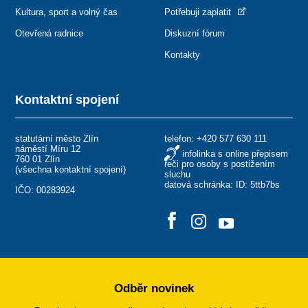
Kultura, sport a volný čas
Potřebuji zaplatit
Otevřená radnice
Diskuzní fórum
Kontakty
Kontaktní spojení
statutární město Zlín
telefon:
+420 577 630 111
náměstí Míru 12
infolinka s online přepisem
760 01 Zlín
řeči pro osoby s postižením
(
všechna kontaktní spojení
)
sluchu
datová schránka: ID: 5ttb7bs
IČO: 00283924
Odběr novinek