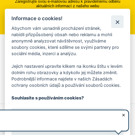
Zaregistrujte svou e-mailovou adresu k pravidelnému odběru
aktuálních informací z našeho webu
Informace o cookies!
Přihlásit se k odběru
Abychom vám usnadnili procházení stránek,
nabídli přizpůsobený obsah nebo reklamu a mohli
anonymně analyzovat návštěvnost, využíváme
Aplikace Mobilní rozhlas
soubory cookies, které sdílíme se svými partnery pro
sociální média, inzerci a analýzu.
Chcete dostávat do svého mobilu či mailu upozornění na
blížící se nebezpečí, odstávky, poruchy a výpadky energií,
Jejich nastavení upravíte klikem na ikonku štítu v levém
ankety, pozvánky na kulturní a sportovní akce?
dolním rohu obrazovky a kdykoliv jej můžete změnit.
Více informací o aplikaci
Podrobnější informace najdete v našich Zásadách
ochrany osobních údajů a používání souborů cookies.
Souhlasíte s používáním cookies?
© 2026 Magistrát města Zlína
Prohlášení o používání cookies
Ano, souhlasím
všechna práva vyhrazena
Ochrana osobních údajů
Prohlášení o přístupnosti
Podněty k webovým stránkám
Kontakt:
webmaster@zlin.eu
Nesouhlasím