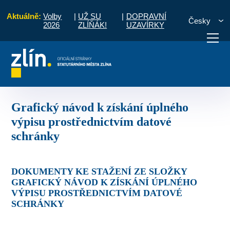
Aktuálně:
Volby
|
UŽ SU
|
DOPRAVNÍ
Česky
2026
ZLÍŇÁK!
UZAVÍRKY
rafický návod k získání úplného výpisu prostřednictvím datové schránky
otřebuji vyřídit
Potřebuji zaplatit
Diskuzní fór
Grafický návod k získání úplného
výpisu prostřednictvím datové
schránky
DOKUMENTY KE STAŽENÍ ZE SLOŽKY
GRAFICKÝ NÁVOD K ZÍSKÁNÍ ÚPLNÉHO
VÝPISU PROSTŘEDNICTVÍM DATOVÉ
SCHRÁNKY