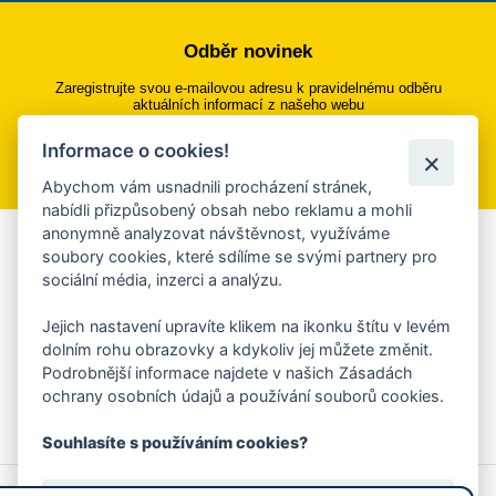
Odběr novinek
Zaregistrujte svou e-mailovou adresu k pravidelnému odběru
aktuálních informací z našeho webu
Informace o cookies!
Přihlásit se k odběru
Abychom vám usnadnili procházení stránek,
nabídli přizpůsobený obsah nebo reklamu a mohli
anonymně analyzovat návštěvnost, využíváme
Aplikace Mobilní rozhlas
soubory cookies, které sdílíme se svými partnery pro
sociální média, inzerci a analýzu.
Chcete dostávat do svého mobilu či mailu upozornění na
blížící se nebezpečí, odstávky, poruchy a výpadky energií,
Jejich nastavení upravíte klikem na ikonku štítu v levém
ankety, pozvánky na kulturní a sportovní akce?
dolním rohu obrazovky a kdykoliv jej můžete změnit.
Více informací o aplikaci
Podrobnější informace najdete v našich Zásadách
ochrany osobních údajů a používání souborů cookies.
Souhlasíte s používáním cookies?
© 2026 Magistrát města Zlína
Prohlášení o používání cookies