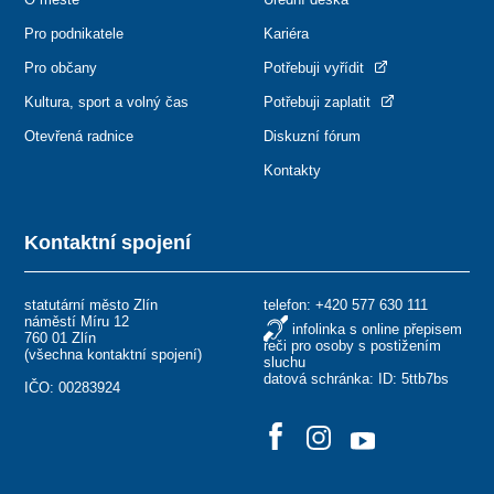
Pro podnikatele
Kariéra
Pro občany
Potřebuji vyřídit
Kultura, sport a volný čas
Potřebuji zaplatit
Otevřená radnice
Diskuzní fórum
Kontakty
Kontaktní spojení
statutární město Zlín
telefon:
+420 577 630 111
náměstí Míru 12
infolinka s online přepisem
760 01 Zlín
řeči pro osoby s postižením
(
všechna kontaktní spojení
)
sluchu
datová schránka: ID: 5ttb7bs
IČO: 00283924