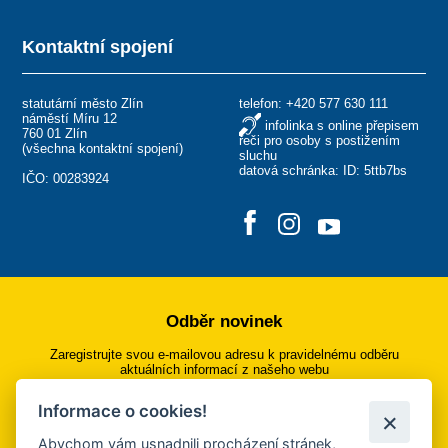
Kontaktní spojení
statutární město Zlín
telefon:
+420 577 630 111
náměstí Míru 12
infolinka s online přepisem
760 01 Zlín
řeči pro osoby s postižením
(
všechna kontaktní spojení
)
sluchu
datová schránka: ID: 5ttb7bs
IČO: 00283924
Odběr novinek
Zaregistrujte svou e-mailovou adresu k pravidelnému odběru
aktuálních informací z našeho webu
Informace o cookies!
Přihlásit se k odběru
Abychom vám usnadnili procházení stránek,