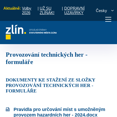
Aktuálně:
Volby
|
UŽ SU
|
DOPRAVNÍ
Česky
2026
ZLÍŇÁK!
UZAVÍRKY
or kultury a památkové péče
Provozování technických her - formuláře
otřebuji vyřídit
Potřebuji zaplatit
Diskuzní fór
Provozování technických her -
formuláře
DOKUMENTY KE STAŽENÍ ZE SLOŽKY
PROVOZOVÁNÍ TECHNICKÝCH HER -
FORMULÁŘE
Pravidla pro určování míst s umožněným
provozem hazardních her - 2024.docx