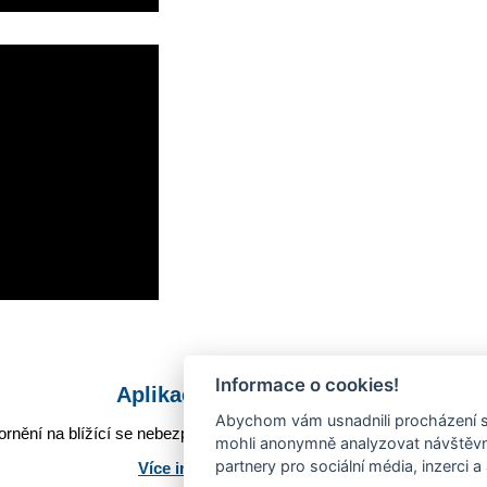
Informace o cookies!
Aplikace Mobilní rozhlas
Abychom vám usnadnili procházení s
rnění na blížící se nebezpečí, odstávky, poruchy a výpadky energií,
mohli anonymně analyzovat návštěvno
partnery pro sociální média, inzerci a
Více informací o aplikaci