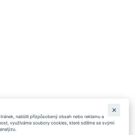
tránek, nabídli přizpůsobený obsah nebo reklamu a
 ankety, pozvánky na kulturní a sportovní akce?
st, využíváme soubory cookies, které sdílíme se svými
 analýzu.