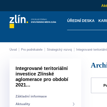
Akt
ÚŘEDNÍ DESKA
KAR
Kontakty
Úřední desk
Úvod
Pro podnikatele
Strategický rozvoj
Integrované teritoriá
Arch
Integrované teritoriální
investice Zlínské
aglomerace pro období
2021...
Po
Základní informace
Aktuality