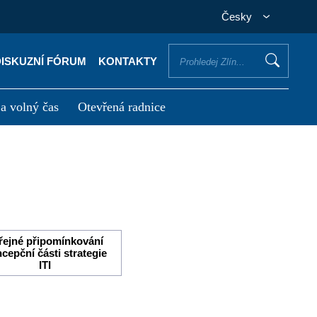
Česky
DISKUZNÍ FÓRUM
KONTAKTY
 a volný čas
Otevřená radnice
otřebuji vyřídit
Potřebuji zaplatit
řejné připomínkování
cepční části strategie
ITI