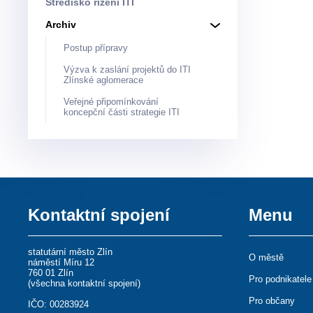
Středisko řízení ITI
Archiv
Postup přípravy
Výzva k zaslání projektů do ITI
Zlínské aglomerace
Veřejné připomínkování
koncepční části strategie ITI
Kontaktní spojení
Menu
statutární město Zlín
O městě
náměstí Míru 12
760 01 Zlín
Pro podnikatele
(
všechna kontaktní spojení
)
Pro občany
IČO: 00283924