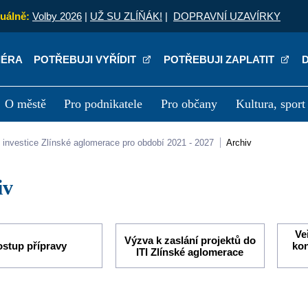
uálně:
Volby 2026
|
UŽ SU ZLÍŇÁK!
|
DOPRAVNÍ UZAVÍRKY
IÉRA
POTŘEBUJI VYŘÍDIT
POTŘEBUJI ZAPLATIT
O městě
Pro podnikatele
Pro občany
Kultura, sport
a
Kariéra
P
lní investice Zlínské aglomerace pro období 2021 - 2027
Archiv
iv
Ve
Výzva k zaslání projektů do
stup přípravy
kon
ITI Zlínské aglomerace