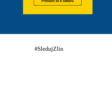
Přihlásit se k odběru
#SledujZlin