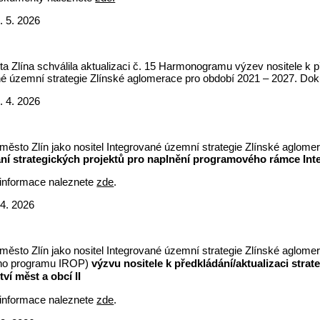
. 5. 2026
 Zlína schválila aktualizaci č. 15 Harmonogramu výzev nositele k př
né územní strategie Zlínské aglomerace pro období 2021 – 2027. Dok
. 4. 2026
 město Zlín jako nositel Integrované územní strategie Zlínské aglo
ní strategických projektů pro naplnění programového rámce In
informace naleznete
zde
.
 4. 2026
 město Zlín jako nositel Integrované územní strategie Zlínské aglo
ího programu IROP)
výzvu nositele k předkládání/aktualizaci strat
ví měst a obcí II
informace naleznete
zde
.