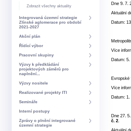
Dne 9. 7.
Zobrazit všechny aktuality
Aktuální 
Integrovaná územní strategie
Datum: 13
Zlínské aglomerace pro období
2021-2027
Akční plán
Metropolit
Řídící výbor
Více info
Pracovní skupiny
Datum: 5.
Výzvy k předkládání
projektových záměrů pro
naplnění...
Evropské f
Výzvy nositele
Více info
Realizované projekty ITI
Datum: 1.
Semináře
Interní postupy
Dne 27. 5
Zprávy o plnění integrované
č. 2
.
územní strategie
Aktuální 