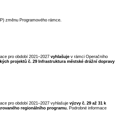
(IROP) změnu Programového rámce.
merace pro období 2021–2027
vyhlašuje
v rámci Operačního
ckých projektů
č. 29
Infrastruktura městské drážní dopravy
merace pro období 2021–2027 vyhlašuje
výzvy č. 29 až 31 k
grovaného regionálního programu.
Podrobné informace