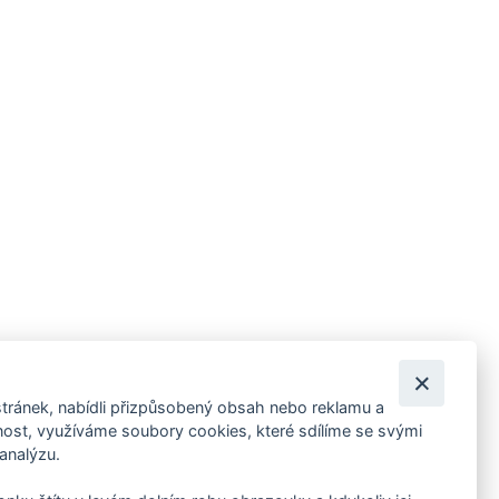
tránek, nabídli přizpůsobený obsah nebo reklamu a
 ankety, pozvánky na kulturní a sportovní akce?
st, využíváme soubory cookies, které sdílíme se svými
 analýzu.