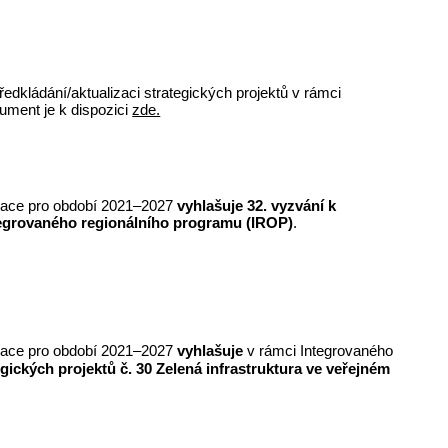
edkládání/aktualizaci strategických projektů v rámci
ument je k dispozici
zde.
merace pro období 2021–2027
vyhlašuje 32. vyzvání k
tegrovaného regionálního programu (IROP)
.
merace pro období 2021–2027
vyhlašuje
v rámci Integrovaného
egických projektů
č. 30 Zelená infrastruktura ve veřejném