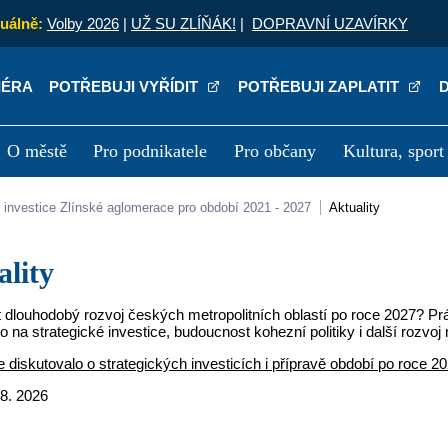
uálně:
Volby 2026
|
UŽ SU ZLÍŇÁK!
|
DOPRAVNÍ UZAVÍRKY
IÉRA
POTŘEBUJI VYŘÍDIT
POTŘEBUJI ZAPLATIT
O městě
Pro podnikatele
Pro občany
Kultura, sport
a
Kariéra
P
lní investice Zlínské aglomerace pro období 2021 - 2027
Aktuality
ality
it dlouhodobý rozvoj českých metropolitních oblastí po roce 2027? Pr
o na strategické investice, budoucnost kohezní politiky i další rozvoj
e diskutovalo o strategických investicích i přípravě období po roce
 8. 2026