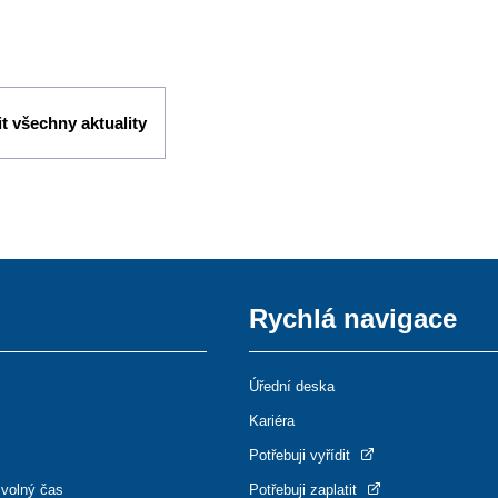
t všechny aktuality
Rychlá navigace
Úřední deska
Kariéra
Potřebuji vyřídit
 volný čas
Potřebuji zaplatit