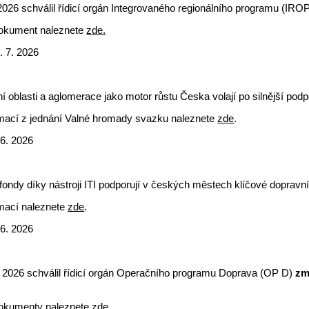
 2026 schválil řídicí orgán Integrovaného regionálního programu (I
dokument naleznete
zde.
. 7. 2026
ní oblasti a aglomerace jako motor růstu Česka volají po silnější podp
rmací z jednání Valné hromady svazku naleznete
zde
.
 6. 2026
ondy díky nástroji ITI podporují v českých městech klíčové dopravní
rmací naleznete
zde
.
 6. 2026
. 2026 schválil řídicí orgán Operačního programu Doprava (OP D)
zm
dokumenty naleznete
zde.