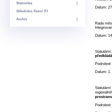
Statistika
Datum: 27
Středisko řízení ITI
Archiv
Rada města
Integrova
Datum: 14
Statutární
předkládá
Podrobné 
Datum: 1.
Statutární
regionáln
prostranst
Podrobné 