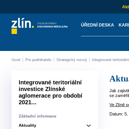
Akt
ÚŘEDNÍ DESKA
KAR
Kontakty
Úřední desk
Úvod
Pro podnikatele
Strategický rozvoj
Integrované teritoriá
Aktu
Integrované teritoriální
investice Zlínské
Jak zajist
aglomerace pro období
se zaměřil
2021...
Ve Zlíně s
Datum: 5.
Základní informace
Aktuality