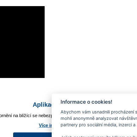
Informace o cookies!
Aplikace Mobilní rozhlas
Abychom vám usnadnili procházení s
rnění na blížící se nebezpečí, odstávky, poruchy a výpadky energií,
mohli anonymně analyzovat návštěvno
partnery pro sociální média, inzerci a
Více informací o aplikaci