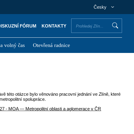
Česky
DISKUZNÍ FÓRUM
KONTAKTY
 a volný čas
Otevřená radnice
otřebuji vyřídit
Potřebuji zaplatit
ávě této otázce bylo věnováno pracovní jednání ve Zlíně, které
 metropolitní spolupráce.
 2027 - MOA — Metropolitní oblasti a aglomerace v ČR