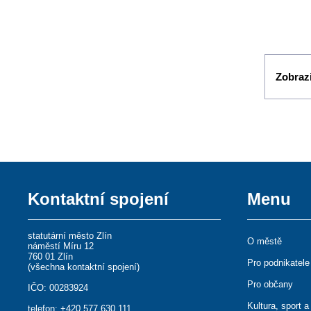
Zobrazi
Kontaktní spojení
Menu
statutární město Zlín
O městě
náměstí Míru 12
760 01 Zlín
Pro podnikatele
(
všechna kontaktní spojení
)
Pro občany
IČO: 00283924
Kultura, sport a
telefon:
+420 577 630 111