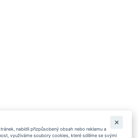
tránek, nabídli přizpůsobený obsah nebo reklamu a
 ankety, pozvánky na kulturní a sportovní akce?
st, využíváme soubory cookies, které sdílíme se svými