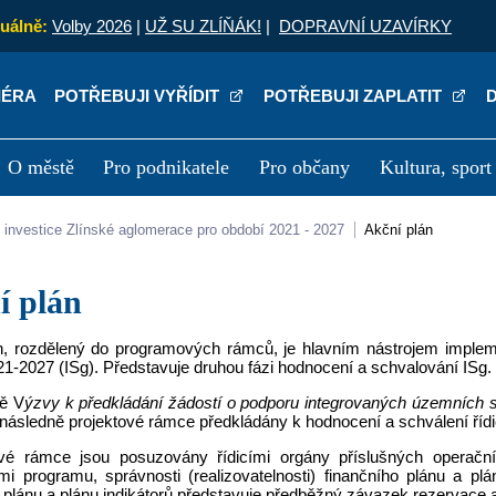
uálně:
Volby 2026
|
UŽ SU ZLÍŇÁK!
|
DOPRAVNÍ UZAVÍRKY
IÉRA
POTŘEBUJI VYŘÍDIT
POTŘEBUJI ZAPLATIT
O městě
Pro podnikatele
Pro občany
Kultura, sport
a
Kariéra
P
lní investice Zlínské aglomerace pro období 2021 - 2027
Akční plán
ní plán
n, rozdělený do programových rámců, je hlavním nástrojem implem
1-2027 (ISg). Představuje druhou fázi hodnocení a schvalování ISg.
ě V
ýzvy k předkládání žádostí o podporu integrovaných územních st
následně projektové rámce předkládány k hodnocení a schválení říd
vé rámce jsou posuzovány řídicími orgány příslušných operačn
i programu, správnosti (realizovatelnosti) finančního plánu a pl
 plánu a plánu indikátorů představuje předběžný závazek rezervace a