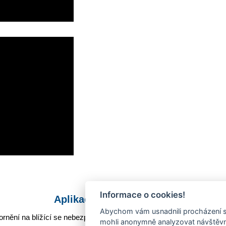
Informace o cookies!
Aplikace Mobilní rozhlas
Abychom vám usnadnili procházení s
rnění na blížící se nebezpečí, odstávky, poruchy a výpadky energií,
mohli anonymně analyzovat návštěvno