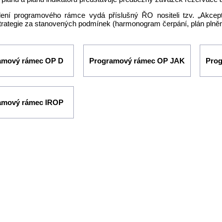
ení programového rámce vydá příslušný ŘO nositeli tzv. „Akcep
strategie za stanovených podmínek (harmonogram čerpání, plán plnění
amový rámec OP D
Programový rámec OP JAK
Pro
amový rámec IROP