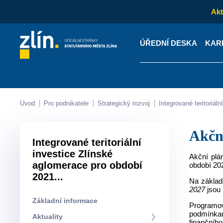
Akt
ÚŘEDNÍ DESKA
KAR
Kontakty
Úřední desk
Úvod
Pro podnikatele
Strategický rozvoj
Integrované teritoriá
Akč
Integrované teritoriální
investice Zlínské
Akční plá
aglomerace pro období
období 202
2021...
Na základ
2027
jsou 
Základní informace
Programo
podmínkam
Aktuality
finančního