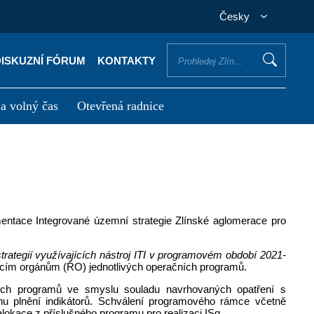
Česky
DISKUZNÍ FÓRUM
KONTAKTY
 a volný čas
Otevřená radnice
otřebuji vyřídit
Potřebuji zaplatit
entace Integrované územní strategie Zlínské aglomerace pro
rategií využívajících nástroj ITI v programovém období 2021-
icím orgánům (ŘO) jednotlivých operačních programů.
ích programů ve smyslu souladu navrhovaných opatření s
ánu plnění indikátorů. Schválení programového rámce včetně
lokace z příslušného programu pro realizaci ISg.