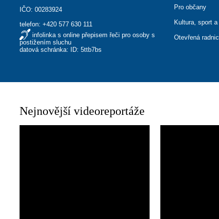
Pro občany
IČO: 00283924
Kultura, sport a
telefon:
+420 577 630 111
infolinka s online přepisem řeči pro osoby s
Otevřená radni
postižením sluchu
datová schránka: ID: 5ttb7bs
Nejnovější videoreportáže