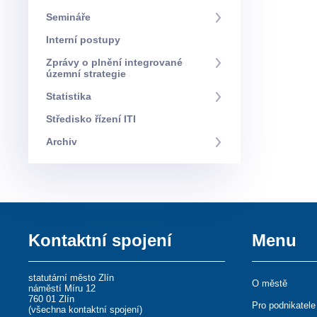
Semináře
Interní postupy
Zprávy o plnění integrované
územní strategie
Statistika
Středisko řízení ITI
Archiv
Kontaktní spojení
Menu
statutární město Zlín
O městě
náměstí Míru 12
760 01 Zlín
Pro podnikatele
(
všechna kontaktní spojení
)