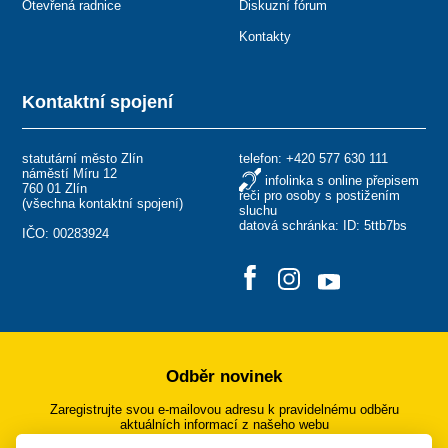
Otevřená radnice
Diskuzní fórum
Kontakty
Kontaktní spojení
statutární město Zlín
telefon:
+420 577 630 111
náměstí Míru 12
infolinka s online přepisem
760 01 Zlín
řeči pro osoby s postižením
(
všechna kontaktní spojení
)
sluchu
datová schránka: ID: 5ttb7bs
IČO: 00283924
Odběr novinek
Zaregistrujte svou e-mailovou adresu k pravidelnému odběru
aktuálních informací z našeho webu