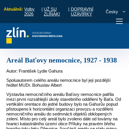
Aktuálně:
Volby
|
UŽ SU
|
DOPRAVNÍ
Česky
2026
ZLÍŇÁK!
UZAVÍRKY
chitektura
Občanské stavby
Areál Baťovy nemocnice, 1927 - 1938
otřebuji vyřídit
Potřebuji zaplatit
Diskuzní fór
Areál Baťovy nemocnice, 1927 - 1938
Autor: František Lydie Gahura
Spoluautorem celého areálu nemocnice byl její pozdější
ředitel MUDr. Bohuslav Albert
Výstavba nemocničního areálu Baťovy nemocnice patřila
mezi první rozsáhlejší úkoly stavebního oddělení fy Baťa. Od
vertikální orentace do jedné budovy bylo na Gahurův popud
přistoupeno k horizontální organizaci provozu a rozdělení
nemocničního areálu do sedmnácti objektů obklopených
zelení. Místo pro celý areál bylo zvoleno dále od továrny na
hranici katastrálního území obce Příluky na pravém břehu
horního toku řeky Dřevnice. Součástí areálu se staly mimo