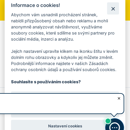
Informace o cookies!
Přihlásit se k odběru
Abychom vám usnadnili procházení stránek,
nabídli přizpůsobený obsah nebo reklamu a mohli
anonymně analyzovat návštěvnost, využíváme
Aplikace Mobilní rozhlas
soubory cookies, které sdílíme se svými partnery pro
sociální média, inzerci a analýzu.
Chcete dostávat do svého mobilu či mailu upozornění na
blížící se nebezpečí, odstávky, poruchy a výpadky energií,
Jejich nastavení upravíte klikem na ikonku štítu v levém
ankety, pozvánky na kulturní a sportovní akce?
dolním rohu obrazovky a kdykoliv jej můžete změnit.
Více informací o aplikaci
Podrobnější informace najdete v našich Zásadách
ochrany osobních údajů a používání souborů cookies.
Souhlasíte s používáním cookies?
© 2026 Magistrát města Zlína
Prohlášení o používání cookies
Ano, souhlasím
všechna práva vyhrazena
Ochrana osobních údajů
Prohlášení o přístupnosti
Podněty k webovým stránkám
Kontakt:
webmaster@zlin.eu
Nesouhlasím
Nastavení cookies