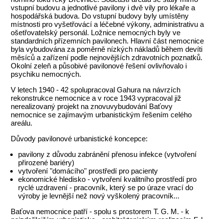
vstupní budovu a jednotlivé pavilony i dvě vily pro lékaře a
hospodářská budova. Do vstupní budovy byly umístěny
místnosti pro vyšetřovácí a léčebné výkony, administrativu a
ošetřovatelský personál. Ložnice nemocných byly ve
standardních přízemních pavilonech. Hlavní část nemocnice
byla vybudována za poměrně nízkých nákladů během devíti
měsíců a zařízení podle nejnovějších zdravotních poznatků.
Okolní zeleň a působivé pavilonové řešení ovlivňovalo i
psychiku nemocných.
V letech 1940 - 42 spolupracoval Gahura na návrzích
rekonstrukce nemocnice a v roce 1943 vypracoval již
nerealizovaný projekt na znovuvybudování Baťovy
nemocnice se zajímavým urbanistickým řešením celého
areálu.
Důvody pavilonové urbanistické koncepce:
pavilony z důvodu zabránění přenosu infekce (vytvoření
přirozené bariéry)
vytvoření "domácího" prostředí pro pacienty
ekonomické hledisko - vytvoření kvalitního prostředí pro
ryclé uzdravení - pracovník, který se po úraze vrací do
výroby je levnější než nový vyškolený pracovník...
Baťova nemocnice patří - spolu s prostorem T. G. M. - k