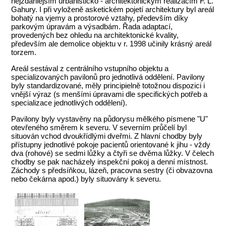
nejzdařilejším urbanisticko - architektonickým realizacím F. L.
Gahury. I při vyloženě asketickém pojetí architektury byl areál
bohatý na vjemy a prostorové vztahy, především díky
parkovým úpravám a výsadbám. Řada adaptací,
provedených bez ohledu na architektonické kvality,
především ale demolice objektu v r. 1998 učinily krásný areál
torzem.
Areál sestával z centrálního vstupního objektu a
specializovaných pavilonů pro jednotlivá oddělení. Pavilony
byly standardizované, měly principielně totožnou dispozici i
vnější výraz (s menšími úpravami dle specifických potřeb a
specializace jednotlivých oddělení).
Pavilony byly vystavěny na půdorysu mělkého písmene "U"
otevřeného směrem k severu. V severním průčelí byl
situován vchod dvoukřídlými dveřmi. Z hlavní chodby byly
přístupny jednotlivé pokoje pacientů orientované k jihu - vždy
dva (rohové) se sedmi lůžky a čtyři se dvěma lůžky. V čelech
chodby se pak nacházely inspekční pokoj a denní místnost.
Záchody s předsíňkou, lázeň, pracovna sestry (či obvazovna
nebo čekárna apod.) byly situovány k severu.