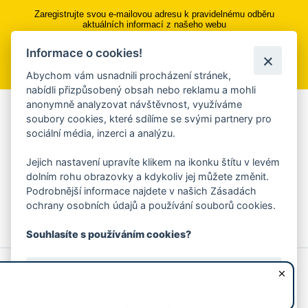
Zaregistrujte svou e-mailovou adresu k pravidelnému odběru
aktuálních informací z našeho webu
Informace o cookies!
Přihlásit se k odběru
Abychom vám usnadnili procházení stránek,
nabídli přizpůsobený obsah nebo reklamu a mohli
anonymně analyzovat návštěvnost, využíváme
Aplikace Mobilní rozhlas
soubory cookies, které sdílíme se svými partnery pro
sociální média, inzerci a analýzu.
Chcete dostávat do svého mobilu či mailu upozornění na
blížící se nebezpečí, odstávky, poruchy a výpadky energií,
Jejich nastavení upravíte klikem na ikonku štítu v levém
ankety, pozvánky na kulturní a sportovní akce?
dolním rohu obrazovky a kdykoliv jej můžete změnit.
Více informací o aplikaci
Podrobnější informace najdete v našich Zásadách
ochrany osobních údajů a používání souborů cookies.
Souhlasíte s používáním cookies?
© 2026 Magistrát města Zlína
Prohlášení o používání cookies
Ano, souhlasím
všechna práva vyhrazena
Ochrana osobních údajů
Prohlášení o přístupnosti
Podněty k webovým stránkám
Kontakt:
webmaster@zlin.eu
Nesouhlasím