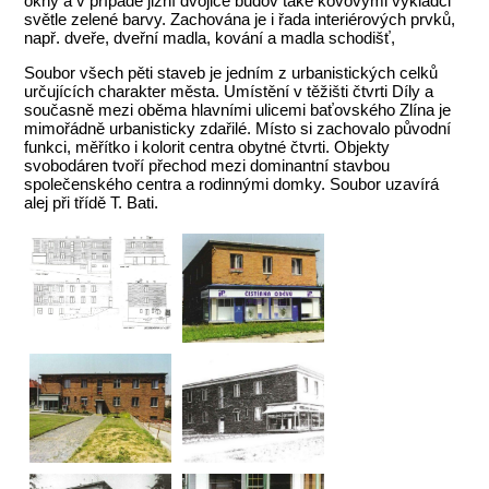
okny a v případě jižní dvojice budov také kovovými výkladci
světle zelené barvy. Zachována je i řada interiérových prvků,
např. dveře, dveřní madla, kování a madla schodišť,
Soubor všech pěti staveb je jedním z urbanistických celků
určujících charakter města. Umístění v těžišti čtvrti Díly a
současně mezi oběma hlavními ulicemi baťovského Zlína je
mimořádně urbanisticky zdařilé. Místo si zachovalo původní
funkci, měřítko i kolorit centra obytné čtvrti. Objekty
svobodáren tvoří přechod mezi dominantní stavbou
společenského centra a rodinnými domky. Soubor uzavírá
alej při třídě T. Bati.