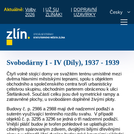
Aktuálně:
Volby
|
UŽ SU
|
DOPRAVNÍ
Česky
2026
ZLÍŇÁK!
UZAVÍRKY
rchitektura
Občanské stavby
Svobodárny I - IV (Díly), 1937 - 1939
otřebuji vyřídit
Potřebuji zaplatit
Diskuzní fór
Svobodárny I - IV (Díly), 1937 - 1939
Čtyři volně stojící domy ve svažitém terénu umístěné mezi
dvěma hlavními městskými tepnami, spolu s objektem
obchodního a společenského centra tvoří urbanisticky
celistvou skupinu, obchodním parterem obrácenou k ulici
Štefánikově. Součástí celku jsou dvě symetrické rampy a
zatravněné plochy, u svobodáren doplněné živými ploty.
Budovy č. p. 2986 a 2988 mají dvě nadzemní podlaží a
suterén využívající terénního rozdílu svahu. V případě
objektů č. p. 3295 a 3296 se jedná o tři nadzemní podlaží.
Vnější plášť budov je tvořen pohledově se uplatňujícím
cihelným spárovaným zdivem, dvojitými bílými dřevěnými