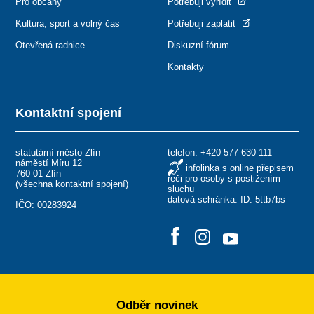
Pro občany
Potřebuji vyřídit
Kultura, sport a volný čas
Potřebuji zaplatit
Otevřená radnice
Diskuzní fórum
Kontakty
Kontaktní spojení
statutární město Zlín
telefon:
+420 577 630 111
náměstí Míru 12
infolinka s online přepisem
760 01 Zlín
řeči pro osoby s postižením
(
všechna kontaktní spojení
)
sluchu
datová schránka: ID: 5ttb7bs
IČO: 00283924
Odběr novinek