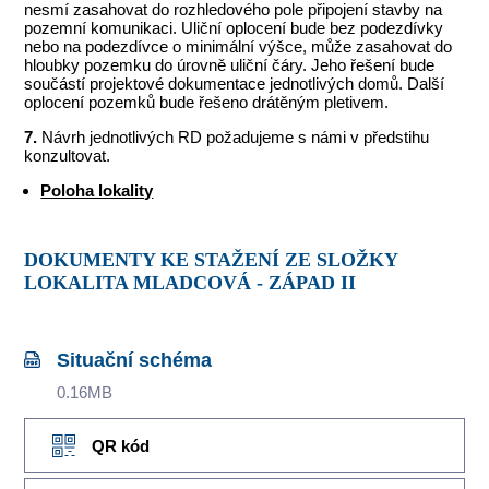
nesmí zasahovat do rozhledového pole připojení stavby na
pozemní komunikaci. Uliční oplocení bude bez podezdívky
nebo na podezdívce o minimální výšce, může zasahovat do
hloubky pozemku do úrovně uliční čáry. Jeho řešení bude
součástí projektové dokumentace jednotlivých domů. Další
oplocení pozemků bude řešeno drátěným pletivem.
7.
Návrh jednotlivých RD požadujeme s námi v předstihu
konzultovat.
Poloha lokality
DOKUMENTY KE STAŽENÍ ZE SLOŽKY
LOKALITA MLADCOVÁ - ZÁPAD II
Situační schéma
0.16MB
QR kód