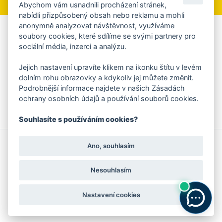
Abychom vám usnadnili procházení stránek,
nabídli přizpůsobený obsah nebo reklamu a mohli
anonymně analyzovat návštěvnost, využíváme
Aplikace Mobilní rozhlas
soubory cookies, které sdílíme se svými partnery pro
sociální média, inzerci a analýzu.
Chcete dostávat do svého mobilu či mailu upozornění na
blížící se nebezpečí, odstávky, poruchy a výpadky energií,
Jejich nastavení upravíte klikem na ikonku štítu v levém
ankety, pozvánky na kulturní a sportovní akce?
dolním rohu obrazovky a kdykoliv jej můžete změnit.
Více informací o aplikaci
Podrobnější informace najdete v našich Zásadách
ochrany osobních údajů a používání souborů cookies.
Souhlasíte s používáním cookies?
© 2026 Magistrát města Zlína
Prohlášení o používání cookies
Ano, souhlasím
všechna práva vyhrazena
Ochrana osobních údajů
Prohlášení o přístupnosti
Podněty k webovým stránkám
Kontakt:
webmaster@zlin.eu
Nesouhlasím
Nastavení cookies