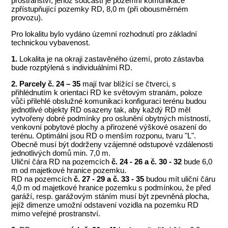
prostranství, jehož součástí je pozemní komunikace
zpřístupňující pozemky RD, 8,0 m (při obousměrném
provozu).
Pro lokalitu bylo vydáno územní rozhodnutí pro základní
technickou vybavenost.
1.
Lokalita je na okraji zastavěného území, proto zástavba
bude rozptýlená s individuálními RD.
2.
Parcely č. 24 – 35
mají tvar blížící se čtverci, s
přihlédnutím k orientaci RD ke světovým stranám, poloze
vůči přilehlé obslužné komunikaci konfiguraci terénu budou
jednotlivé objekty RD osazeny tak, aby každý RD měl
vytvořeny dobré podmínky pro oslunění obytných místností,
venkovní pobytové plochy a přirozené výškové osazení do
terénu. Optimální jsou RD o menším rozponu, tvaru "L".
Obecně musí být dodrženy vzájemné odstupové vzdálenosti
jednotlivých domů min. 7,0 m.
Uliční čára RD na pozemcích
č. 24 - 26 a č. 30 - 32
bude 6,0
m od majetkové hranice pozemku.
RD na pozemcích
č. 27 - 29 a č. 33 - 35
budou mít uliční čáru
4,0 m od majetkové hranice pozemku s podmínkou, že před
garáží, resp. garážovým stáním musí být zpevněná plocha,
jejíž dimenze umožní odstavení vozidla na pozemku RD
mimo veřejné prostranství.