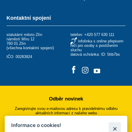
Kontaktní spojení
statutární město Zlín
telefon:
+420 577 630 111
náměstí Míru 12
infolinka s online přepisem
760 01 Zlín
řeči pro osoby s postižením
(
všechna kontaktní spojení
)
sluchu
datová schránka: ID: 5ttb7bs
IČO: 00283924
Odběr novinek
Zaregistrujte svou e-mailovou adresu k pravidelnému odběru
aktuálních informací z našeho webu
Informace o cookies!
Přihlásit se k odběru