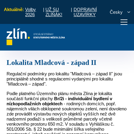
Aktuálně:
Volby
|
UŽ SU
|
DOPRAVNÍ
Česky
2026
ZLÍŇÁK!
UZAVÍRKY
 rodinných domů, územní a urbanistické studie
Lokalita Mladcová - západ II
otřebuji vyřídit
Potřebuji zaplatit
Diskuzní fór
Lokalita Mladcová - západ II
Regulační podmínky pro lokalitu "Mladcová – západ II" jsou
principiálně shodné s regulacemi vydanými pro lokalitu
"Mladcová – západ".
Podle platného Územního plánu města Zlína je lokalita
součástí funkční plochy
Br/2i - individuální bydlení v
nízkopodlažních objektech
- rodinných domcích, popř.
nájemních vilách obklopené soukromou zelení, není dovoleno
zde provádět výstavbu nových objektů vyšších než dvě
nadzemní podlaží s velikostí průměrné parcely včetně
venkovního prostoru 650 m2. V souladu s Vyhláškou č.
501/2006 Sb. § 22 bude minimální šířka veřejného