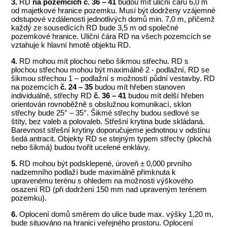
3.
RD
na pozemcích č. 36 – 41
budou mít uliční čáru 6,0 m
od majetkové hranice pozemku. Musí být dodrženy vzájemné
odstupové vzdálenosti jednotlivých domů min. 7,0 m, přičemž
každý ze sousedících RD bude 3,5 m od společné
pozemkové hranice. Uliční čára RD na všech pozemcích se
vztahuje k hlavní hmotě objektu RD.
4.
RD mohou mít plochou nebo šikmou střechu. RD s
plochou střechou mohou být maximálně 2 - podlažní, RD se
šikmou střechou 1 – podlažní s možností půdní vestavby. RD
na pozemcích
č. 24 – 35
budou mít hřeben stanoven
individuálně, střechy RD
č. 36 – 41
budou mít delší hřeben
orientován rovnoběžně s obslužnou komunikací, sklon
střechy bude 25° – 35°. Šikmé střechy budou sedlové se
štíty, bez valeb a polovaleb. Střešní krytina bude skládaná.
Barevnost střešní krytiny doporučujeme jednotnou v odstínu
šedá antracit. Objekty RD se stejným typem střechy (plochá
nebo šikmá) budou tvořit ucelené enklávy.
5.
RD mohou být podsklepené, úroveň ± 0,000 prvního
nadzemního podlaží bude maximálně přimknuta k
upravenému terénu s ohledem na možnosti výškového
osazení RD (při dodržení 150 mm nad upraveným terénem
pozemku).
6.
Oplocení domů směrem do ulice bude max. výšky 1,20 m,
bude situováno na hranici veřejného prostoru. Oplocení