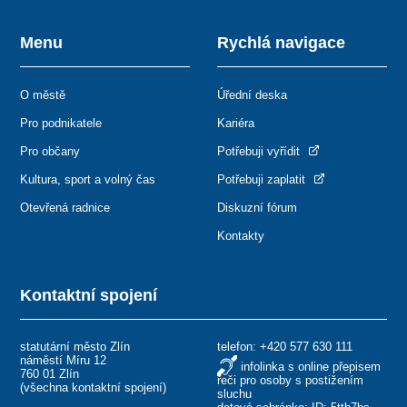
Menu
Rychlá navigace
O městě
Úřední deska
Pro podnikatele
Kariéra
Pro občany
Potřebuji vyřídit
Kultura, sport a volný čas
Potřebuji zaplatit
Otevřená radnice
Diskuzní fórum
Kontakty
Kontaktní spojení
statutární město Zlín
telefon:
+420 577 630 111
náměstí Míru 12
infolinka s online přepisem
760 01 Zlín
řeči pro osoby s postižením
(
všechna kontaktní spojení
)
sluchu