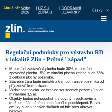
Aktuálně:
Volby
|
UŽ SU
|
DOPRAVNÍ
Česky
2026
ZLÍŇÁK!
UZAVÍRKY
 rodinných domů, územní a urbanistické studie
Regulační podmínky pro výst
otřebuji vyřídit
Potřebuji zaplatit
Diskuzní fór
Regulační podmínky pro výstavbu RD
v lokalitě Zlín - Prštné "západ"
Maximální zastavěná plocha bude 30%, maximální
zpevněná plocha 15%, minimální plocha zeleně bude 55%
z celkocé plochy pozemku.
Stavební čára bude umístěna 6 m od hranice pozemku od
příjezdové komunikace.
Vzdálenost objektu od hranice sousedních pozemků bude
minimálně 3,5 m.
Objekty budou jednopodlažní s obytným podkrovím a
možností částečného nebo úplného podsklepení. Barva
omítky bude v teplých škálách od bílé přes okrovou,
béžovou.