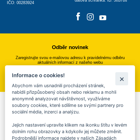
datová schránka: ID: 5ttb7bs
IČO: 00283924
Odběr novinek
Zaregistrujte svou e-mailovou adresu k pravidelnému odběru
aktuálních informací z našeho webu
Informace o cookies!
Přihlásit se k odběru
Abychom vám usnadnili procházení stránek,
nabídli přizpůsobený obsah nebo reklamu a mohli
anonymně analyzovat návštěvnost, využíváme
Aplikace Mobilní rozhlas
soubory cookies, které sdílíme se svými partnery pro
sociální média, inzerci a analýzu.
Chcete dostávat do svého mobilu či mailu upozornění na
blížící se nebezpečí, odstávky, poruchy a výpadky energií,
Jejich nastavení upravíte klikem na ikonku štítu v levém
ankety, pozvánky na kulturní a sportovní akce?
dolním rohu obrazovky a kdykoliv jej můžete změnit.
Více informací o aplikaci
Podrobnější informace najdete v našich Zásadách