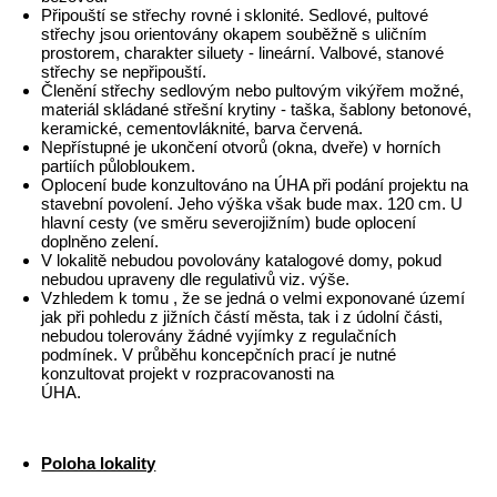
Připouští se střechy rovné i sklonité. Sedlové, pultové
střechy jsou orientovány okapem souběžně s uličním
prostorem, charakter siluety - lineární. Valbové, stanové
střechy se nepřipouští.
Členění střechy sedlovým nebo pultovým vikýřem možné,
materiál skládané střešní krytiny - taška, šablony betonové,
keramické, cementovláknité, barva červená.
Nepřístupné je ukončení otvorů (okna, dveře) v horních
partiích půlobloukem.
Oplocení bude konzultováno na ÚHA při podání projektu na
stavební povolení. Jeho výška však bude max. 120 cm. U
hlavní cesty (ve směru severojižním) bude oplocení
doplněno zelení.
V lokalitě nebudou povolovány katalogové domy, pokud
nebudou upraveny dle regulativů viz. výše.
Vzhledem k tomu , že se jedná o velmi exponované území
jak při pohledu z jižních částí města, tak i z údolní části,
nebudou tolerovány žádné vyjímky z regulačních
podmínek. V průběhu koncepčních prací je nutné
konzultovat projekt v rozpracovanosti na
ÚHA.
Poloha lokality