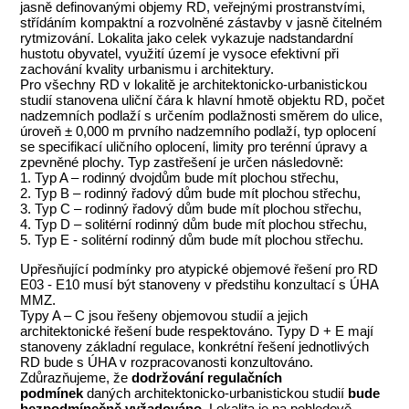
jasně definovanými objemy RD, veřejnými prostranstvími,
střídáním kompaktní a rozvolněné zástavby v jasně čitelném
rytmizování. Lokalita jako celek vykazuje nadstandardní
hustotu obyvatel, využití území je vysoce efektivní při
zachování kvality urbanismu i architektury.
Pro všechny RD v lokalitě je architektonicko-urbanistickou
studií stanovena uliční čára k hlavní hmotě objektu RD, počet
nadzemních podlaží s určením podlažnosti směrem do ulice,
úroveň ± 0,000 m prvního nadzemního podlaží, typ oplocení
se specifikací uličního oplocení, limity pro terénní úpravy a
zpevněné plochy. Typ zastřešení je určen následovně:
1. Typ A – rodinný dvojdům bude mít plochou střechu,
2. Typ B – rodinný řadový dům bude mít plochou střechu,
3. Typ C – rodinný řadový dům bude mít plochou střechu,
4. Typ D – solitérní rodinný dům bude mít plochou střechu,
5. Typ E - solitérní rodinný dům bude mít plochou střechu.
Upřesňující podmínky pro atypické objemové řešení pro RD
E03 - E10 musí být stanoveny v předstihu konzultací s ÚHA
MMZ.
Typy A – C jsou řešeny objemovou studií a jejich
architektonické řešení bude respektováno. Typy D + E mají
stanoveny základní regulace, konkrétní řešení jednotlivých
RD bude s ÚHA v rozpracovanosti konzultováno.
Zdůrazňujeme, že
dodržování regulačních
podmínek
daných architektonicko-urbanistickou studií
bude
bezpodmínečně vyžadováno
. Lokalita je na pohledově