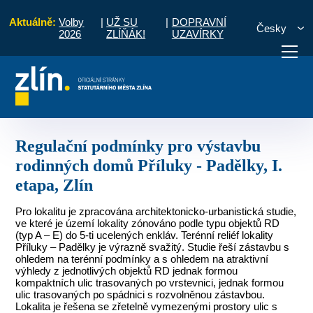
Aktuálně:
Volby
|
UŽ SU
|
DOPRAVNÍ
Česky
2026
ZLÍŇÁK!
UZAVÍRKY
 rodinných domů, územní a urbanistické studie
Regulační podmínky pro výst
otřebuji vyřídit
Potřebuji zaplatit
Diskuzní fór
Regulační podmínky pro výstavbu
rodinných domů Příluky - Padělky, I.
etapa, Zlín
Pro lokalitu je zpracována architektonicko-urbanistická studie,
ve které je území lokality zónováno podle typu objektů RD
(typ A – E) do 5-ti ucelených enkláv. Terénní reliéf lokality
Příluky – Padělky je výrazně svažitý. Studie řeší zástavbu s
ohledem na terénní podmínky a s ohledem na atraktivní
výhledy z jednotlivých objektů RD jednak formou
kompaktních ulic trasovaných po vrstevnici, jednak formou
ulic trasovaných po spádnici s rozvolněnou zástavbou.
Lokalita je řešena se zřetelně vymezenými prostory ulic s