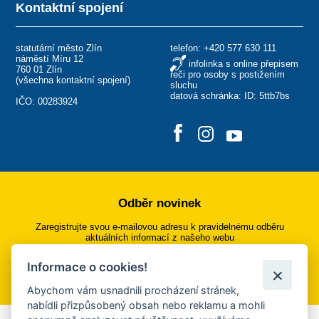
Kontaktní spojení
statutární město Zlín
telefon:
+420 577 630 111
náměstí Míru 12
infolinka s online přepisem
760 01 Zlín
řeči pro osoby s postižením
(
všechna kontaktní spojení
)
sluchu
datová schránka: ID: 5ttb7bs
IČO: 00283924
Odběr novinek
Zaregistrujte svou e-mailovou adresu k pravidelnému odběru
aktuálních informací z našeho webu
Informace o cookies!
Přihlásit se k odběru
Abychom vám usnadnili procházení stránek,
nabídli přizpůsobený obsah nebo reklamu a mohli