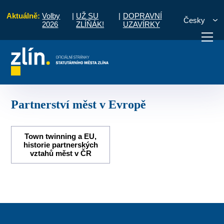
Aktuálně:
Volby
|
UŽ SU
|
DOPRAVNÍ
Česky
2026
ZLÍŇÁK!
UZAVÍRKY
Úvod
O městě
Partnerská města
Partnerství měst v Evropě
otřebuji vyřídit
Potřebuji zaplatit
Diskuzní fór
Partnerství měst v Evropě
Town twinning a EU,
historie partnerských
vztahů měst v ČR