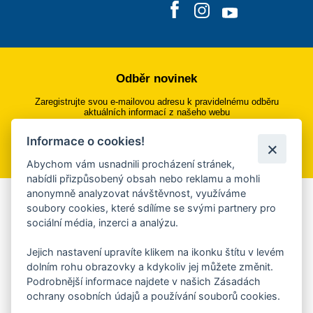
Odběr novinek
Zaregistrujte svou e-mailovou adresu k pravidelnému odběru
aktuálních informací z našeho webu
Informace o cookies!
Přihlásit se k odběru
Abychom vám usnadnili procházení stránek,
nabídli přizpůsobený obsah nebo reklamu a mohli
anonymně analyzovat návštěvnost, využíváme
Aplikace Mobilní rozhlas
soubory cookies, které sdílíme se svými partnery pro
sociální média, inzerci a analýzu.
Chcete dostávat do svého mobilu či mailu upozornění na
blížící se nebezpečí, odstávky, poruchy a výpadky energií,
Jejich nastavení upravíte klikem na ikonku štítu v levém
ankety, pozvánky na kulturní a sportovní akce?
dolním rohu obrazovky a kdykoliv jej můžete změnit.
Více informací o aplikaci
Podrobnější informace najdete v našich Zásadách
ochrany osobních údajů a používání souborů cookies.