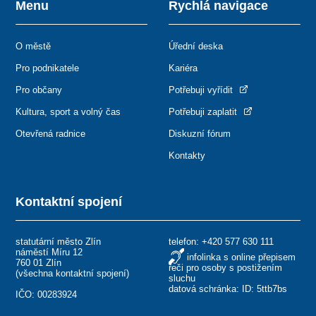
Menu
Rychlá navigace
O městě
Úřední deska
Pro podnikatele
Kariéra
Pro občany
Potřebuji vyřídit
Kultura, sport a volný čas
Potřebuji zaplatit
Otevřená radnice
Diskuzní fórum
Kontakty
Kontaktní spojení
statutární město Zlín
telefon:
+420 577 630 111
náměstí Míru 12
infolinka s online přepisem
760 01 Zlín
řeči pro osoby s postižením
(
všechna kontaktní spojení
)
sluchu
datová schránka: ID: 5ttb7bs
IČO: 00283924