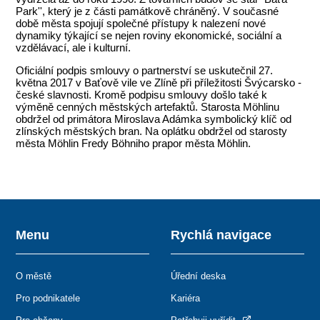
Park'', který je z části památkově chráněný. V současné
době města spojují společné přístupy k nalezení nové
dynamiky týkající se nejen roviny ekonomické, sociální a
vzdělávací, ale i kulturní.
Oficiální podpis smlouvy o partnerství se uskutečnil 27.
května 2017 v Baťově vile ve Zlíně při příležitosti Švýcarsko -
české slavnosti. Kromě podpisu smlouvy došlo také k
výměně cenných městských artefaktů. Starosta Möhlinu
obdržel od primátora Miroslava Adámka symbolický klíč od
zlínských městských bran. Na oplátku obdržel od starosty
města Möhlin Fredy Böhniho prapor města Möhlin.
Menu
Rychlá navigace
O městě
Úřední deska
Pro podnikatele
Kariéra