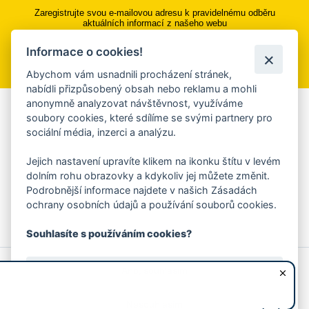
Zaregistrujte svou e-mailovou adresu k pravidelnému odběru
aktuálních informací z našeho webu
Informace o cookies!
Přihlásit se k odběru
Abychom vám usnadnili procházení stránek,
nabídli přizpůsobený obsah nebo reklamu a mohli
anonymně analyzovat návštěvnost, využíváme
Aplikace Mobilní rozhlas
soubory cookies, které sdílíme se svými partnery pro
sociální média, inzerci a analýzu.
Chcete dostávat do svého mobilu či mailu upozornění na
blížící se nebezpečí, odstávky, poruchy a výpadky energií,
Jejich nastavení upravíte klikem na ikonku štítu v levém
ankety, pozvánky na kulturní a sportovní akce?
dolním rohu obrazovky a kdykoliv jej můžete změnit.
Více informací o aplikaci
Podrobnější informace najdete v našich Zásadách
ochrany osobních údajů a používání souborů cookies.
Souhlasíte s používáním cookies?
© 2026 Magistrát města Zlína
Prohlášení o používání cookies
Ano, souhlasím
všechna práva vyhrazena
Ochrana osobních údajů
Prohlášení o přístupnosti
Podněty k webovým stránkám
Kontakt:
webmaster@zlin.eu
Nesouhlasím