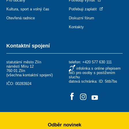
Pro občany
Potřebuji vyřídit
Kultura, sport a volný čas
Potřebuji zaplatit
Otevřená radnice
Diskuzní fórum
Kontakty
Kontaktní spojení
statutární město Zlín
telefon:
+420 577 630 111
náměstí Míru 12
infolinka s online přepisem
760 01 Zlín
řeči pro osoby s postižením
(
všechna kontaktní spojení
)
sluchu
datová schránka: ID: 5ttb7bs
IČO: 00283924
Odběr novinek