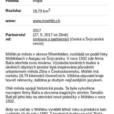
Poloha:
mapa
2
Rozloha:
18,79 km
www:
www.moehlin.ch
2017
Partnerství
(27. 5. 2017 ve Zlíně)
od:
smlouva o partnerství
(česká a Švýcarská
verze)
Möhlin je město v okrese Rheinfelden, rozkládá se podél řeky
Möhlinbach v Aargau ve Švýcarsku. V roce 1932 zde firma
Baťa otevřela svou továrnu. Výstavba továrních budov a
okolních obytných prostor byla inspirována původním
urbanismem města Zlína v Československu. Möhlin má
rozlohu 18,79 kilometrů čtverečních. Většina obyvatel kraje
hovoří německy, italština je druhým nejčastějším jazykem.
Obě města spojují historická pouta. Ta byla vytvořena
rozvojem firmy Baťa a stvrzena tragickým úmrtím Tomáše
Bati při jeho letu na otevírání nové pobočky v Möhlinu v roce
1932.
Boty se začaly v Möhlinu vyrábět téhož roku a produkce tam
vydržela až do roku 1990. Z továrních budov se stal ''Baťa