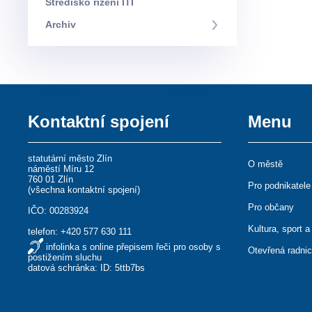
Středisko řízení ITI
Archiv
Kontaktní spojení
Menu
statutární město Zlín
O městě
náměstí Míru 12
760 01 Zlín
Pro podnikatele
(
všechna kontaktní spojení
)
Pro občany
IČO: 00283924
Kultura, sport a
telefon:
+420 577 630 111
infolinka s online přepisem řeči pro osoby s
Otevřená radni
postižením sluchu
datová schránka: ID: 5ttb7bs