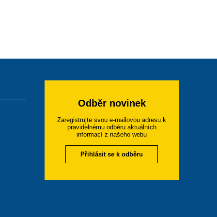
Odběr novinek
Zaregistrujte svou e-mailovou adresu k
pravidelnému odběru aktuálních
informací z našeho webu
Přihlásit se k odběru