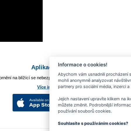
Informace o cookies!
Aplikace Mobilní rozhlas
Abychom vám usnadnili procházení s
rnění na blížící se nebezpečí, odstávky, poruchy a výpadky energií,
mohli anonymně analyzovat návštěvno
partnery pro sociální média, inzerci a
Více informací o aplikaci
Jejich nastavení upravíte klikem na i
můžete změnit. Podrobnější informac
používání souborů cookies.
Souhlasíte s používáním cookies?