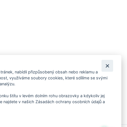
tránek, nabídli přizpůsobený obsah nebo reklamu a
 ankety, pozvánky na kulturní a sportovní akce?
st, využíváme soubory cookies, které sdílíme se svými
 analýzu.
konku štítu v levém dolním rohu obrazovky a kdykoliv jej
e najdete v našich Zásadách ochrany osobních údajů a