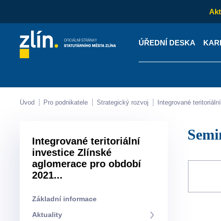
Akt
ÚŘEDNÍ DESKA
KAR
Kontakty
Úřední desk
Úvod
Pro podnikatele
Strategický rozvoj
Integrované teritoriá
Sem
Integrované teritoriální
investice Zlínské
aglomerace pro období
2021...
Základní informace
Aktuality