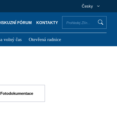
Česky
DISKUZNÍ FÓRUM
KONTAKTY
 a volný čas
Otevřená radnice
otřebuji vyřídit
Potřebuji zaplatit
Fotodokumentace