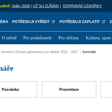
uálně:
Volby 2026
|
UŽ SU ZLÍŇÁK!
|
DOPRAVNÍ UZAVÍRKY
IÉRA
POTŘEBUJI VYŘÍDIT
POTŘEBUJI ZAPLATIT
O městě
Pro podnikatele
Pro občany
Kultura, sport
a
Kariéra
P
lní investice Zlínské aglomerace pro období 2021 - 2027
Semináře
ináře
Pozvánka
Prezentace