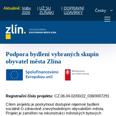
Aktuálně:
Volby
|
UŽ SU
|
DOPRAVNÍ
Česky
2026
ZLÍŇÁK!
UZAVÍRKY
 2021 - 2027
Podpora bydlení vybraných skupin obyvatel města Zlína
otřebuji vyřídit
Potřebuji zaplatit
Diskuzní fór
Podpora bydlení vybraných skupin
obyvatel města Zlína
Registrační číslo projektu:
CZ.06.04.02/00/22_038/0007291
Cílem projektu je poskytnout dostupné nájemné bydlení
sociálně či zdravotně znevýhodněným obyvatelům města.
Projekt je zaměřen na rekonstrukci městských bytových