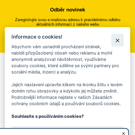
Odběr novinek
Zaregistrujte svou e-mailovou adresu k pravidelnému odběru
aktuálních informací z našeho webu
Informace o cookies!
Přihlásit se k odběru
Abychom vám usnadnili procházení stránek,
nabídli přizpůsobený obsah nebo reklamu a mohli
anonymně analyzovat návštěvnost, využíváme
Aplikace Mobilní rozhlas
soubory cookies, které sdílíme se svými partnery pro
sociální média, inzerci a analýzu.
Chcete dostávat do svého mobilu či mailu upozornění na
blížící se nebezpečí, odstávky, poruchy a výpadky energií,
Jejich nastavení upravíte klikem na ikonku štítu v levém
ankety, pozvánky na kulturní a sportovní akce?
dolním rohu obrazovky a kdykoliv jej můžete změnit.
Více informací o aplikaci
Podrobnější informace najdete v našich Zásadách
ochrany osobních údajů a používání souborů cookies.
Souhlasíte s používáním cookies?
© 2026 Magistrát města Zlína
Prohlášení o používání cookies
Ano, souhlasím
všechna práva vyhrazena
Ochrana osobních údajů