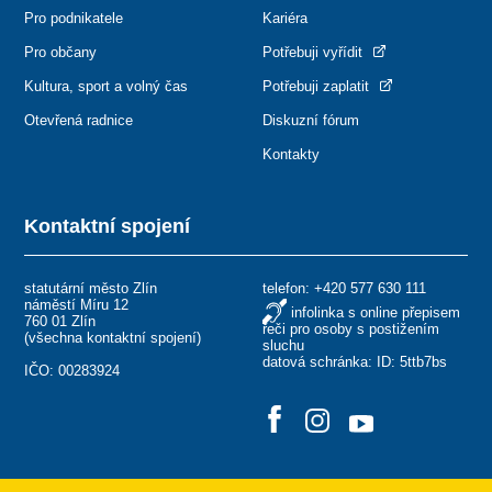
Pro podnikatele
Kariéra
Pro občany
Potřebuji vyřídit
Kultura, sport a volný čas
Potřebuji zaplatit
Otevřená radnice
Diskuzní fórum
Kontakty
Kontaktní spojení
statutární město Zlín
telefon:
+420 577 630 111
náměstí Míru 12
infolinka s online přepisem
760 01 Zlín
řeči pro osoby s postižením
(
všechna kontaktní spojení
)
sluchu
datová schránka: ID: 5ttb7bs
IČO: 00283924