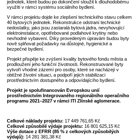
jednotek, které budou po dokončení sloužit k dlouhodobému
využití v rámci systému sociálního bydlení.
V rámci projektu dojde ke zlepšení technického stavu celkem
40 bytových jednotek. Rekonstrukce odstraní technické
nedostatky, jako jsou zastaralá bytová jádra, nevyhovující
elektroinstalace, opotřebované podlahové krytiny nebo
nevhodné vybavení. Díky provedeným úpravám budou byty
nově splňovat požadavky na důstojné, hygienické a
bezpečné bydlení.
Projekt přispěje ke zvýšení kvality bytového fondu města a
prodloužení jeho funkční životnosti. Rekonstruované byty
vytvoří vhodné zázemí pro osoby, které se nacházejí v
obtížné životní situaci, a podpoří jejich stabilizaci
prostřednictvím dostupného a odpovídajícího bydlení.
Projekt je spolufinancován Evropskou unií
prostřednictvím Integrovaného regionálního operačního
programu 2021–2027 v rámci ITI Zlínské aglomerace.
Celkové náklady projektu:
17 449 761,65 Kč
Celkové způsobilé výdaje projektu:
16 801 625,15 Kč
Výše dotace z EFRR (85 % z celkových způsobilých
výdajů):
14 281 381,38 Kč