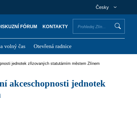
Česky
DISKUZNÍ FÓRUM
KONTAKTY
 a volný čas
Otevřená radnice
otřebuji vyřídit
Potřebuji zaplatit
pnosti jednotek zřizovaných statutárním městem Zlínem
m