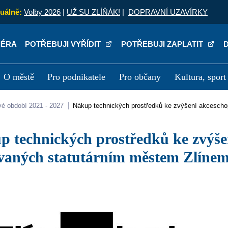
uálně:
Volby 2026
|
UŽ SU ZLÍŇÁK!
|
DOPRAVNÍ UZAVÍRKY
IÉRA
POTŘEBUJI VYŘÍDIT
POTŘEBUJI ZAPLATIT
O městě
Pro podnikatele
Pro občany
Kultura, sport
a
Kariéra
P
vé období 2021 - 2027
Nákup technických prostředků ke zvýšení akcescho
ovaných statutárním městem Zlíne