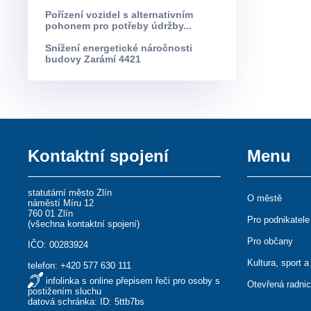
Pořízení vozidel s alternativním
pohonem pro potřeby údržby...
Snížení energetické náročnosti
budovy Zarámí 4421
Kontaktní spojení
Menu
statutární město Zlín
O městě
náměstí Míru 12
760 01 Zlín
Pro podnikatele
(
všechna kontaktní spojení
)
Pro občany
IČO: 00283924
Kultura, sport a
telefon:
+420 577 630 111
infolinka s online přepisem řeči pro osoby s
Otevřená radni
postižením sluchu
datová schránka: ID: 5ttb7bs