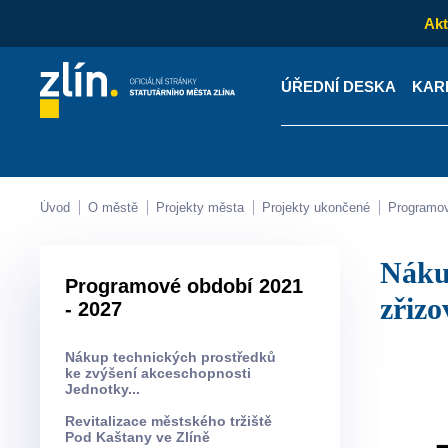
Akt
ÚŘEDNÍ DESKA
KAR
Kontakty
Úřední desk
Úvod
O městě
Projekty města
Projekty ukončené
Programo
Nákup technických prostředků ke zvýšení akceschopnosti jednotek
Programové období 2021
zřiz
- 2027
Nákup technických prostředků
ke zvýšení akceschopnosti
Jednotky...
Revitalizace městského tržiště
Pod Kaštany ve Zlíně