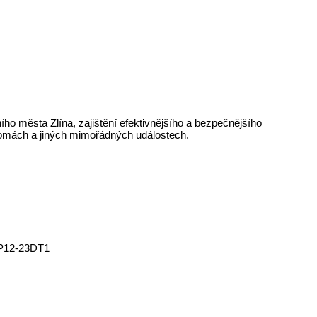
ho města Zlína, zajištění efektivnějšího a bezpečnějšího
hromách a jiných mimořádných událostech.
 RP12-23DT1