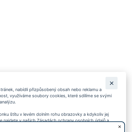
tránek, nabídli přizpůsobený obsah nebo reklamu a
 ankety, pozvánky na kulturní a sportovní akce?
st, využíváme soubory cookies, které sdílíme se svými
 analýzu.
konku štítu v levém dolním rohu obrazovky a kdykoliv jej
e najdete v našich Zásadách ochrany osobních údajů a