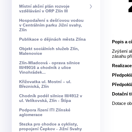
Místní akční plán rozvoje
vzdělávání v ORP Zlín III
Hospodaření s dešťovou vodou
v Centrálním parku Jižní svahy,
Zlín
Publikace o dějinách města Zlína
Popis a cí
Objekt sociálních služeb Zlín,
Zvýšení ak
Malenovice
zásahu při
Zlín-Mladcová - oprava silnice
Realizace
III/49016 a chodník z ulice
Vinohrádek...
Předpoklá
Křižovatka ul. Mostní – ul.
Předpokl
Březnická, Zlín
Dotační ti
Chodník podél silnice III/4912 v
ul. Velíkovská, Zlín - Štípa
Dotace ob
Podpora řízení ITI Zlínské
aglomerace
Stezka pro chodce a cyklisty,
propojení Čepkov - Jižní Svahy