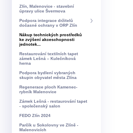
Zlín, Malenovice - stavební
úpravy ulice Švermova
Podpora integrace držitelů
dočasné ochrany v ORP Zlín
Nákup technických prostředků
ke zvýšení akceschopnosti
jednotek...
Restaurování textilních tapet
zámek Lešná – Kulečníková
herna
Podpora bydlení vybraných
skupin obyvatel města Zlína
Regenerace ploch Kamenec-
rybník Malenovice
Zámek Lešná - restaurování tapet
- společenský salon
FEDO Zlín 2024
Parčík u Sokolovny ve Zlíně -
Malenovicích