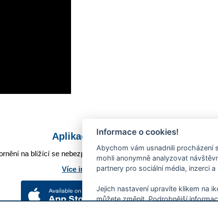
Informace o cookies!
Aplikace Mobilní rozhlas
Abychom vám usnadnili procházení s
rnění na blížící se nebezpečí, odstávky, poruchy a výpadky energií,
mohli anonymně analyzovat návštěvno
partnery pro sociální média, inzerci a
Více informací o aplikaci
Jejich nastavení upravíte klikem na i
můžete změnit. Podrobnější informac
používání souborů cookies.