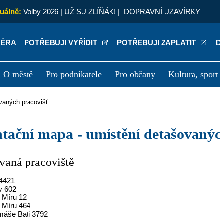
uálně:
Volby 2026
|
UŽ SU ZLÍŇÁK!
|
DOPRAVNÍ UZAVÍRKY
IÉRA
POTŘEBUJI VYŘÍDIT
POTŘEBUJI ZAPLATIT
O městě
Pro podnikatele
Pro občany
Kultura, sport
a
Kariéra
P
ovaných pracovišť
entační mapa - umístění detašovaný
vaná pracoviště
 4421
y 602
 Míru 12
 Míru 464
omáše Bati 3792