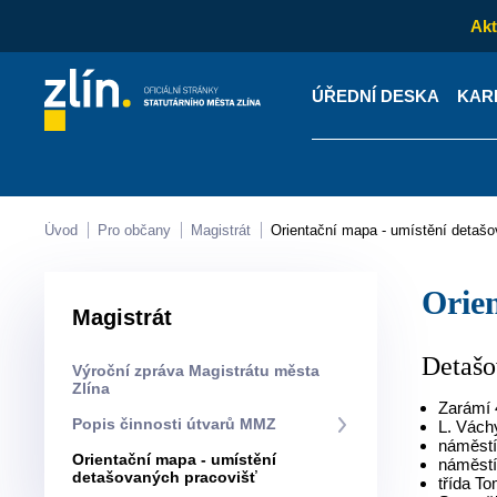
Akt
ÚŘEDNÍ DESKA
KAR
Kontakty
Úřední desk
Úvod
Pro občany
Magistrát
Orientační mapa - umístění detaš
Ori
Magistrát
Detašo
Výroční zpráva Magistrátu města
Zlína
Zarámí
Popis činnosti útvarů MMZ
L. Vách
náměstí
Orientační mapa - umístění
náměstí
detašovaných pracovišť
třída T