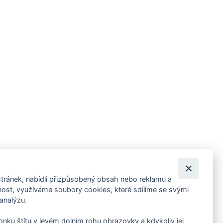
tránek, nabídli přizpůsobený obsah nebo reklamu a
 ankety, pozvánky na kulturní a sportovní akce?
st, využíváme soubory cookies, které sdílíme se svými
 analýzu.
konku štítu v levém dolním rohu obrazovky a kdykoliv jej