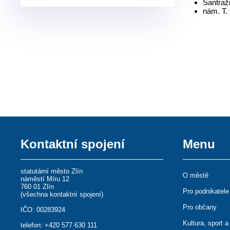
Santraž
nám. T.
Kontaktní spojení
Menu
statutární město Zlín
O městě
náměstí Míru 12
760 01 Zlín
Pro podnikatele
(
všechna kontaktní spojení
)
Pro občany
IČO: 00283924
Kultura, sport a
telefon:
+420 577 630 111