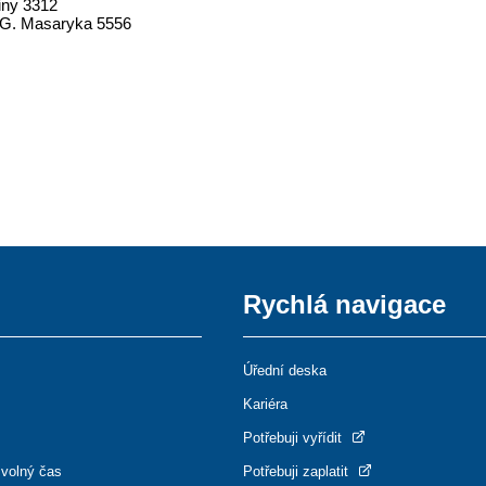
iny 3312
 G. Masaryka 5556
Rychlá navigace
Úřední deska
Kariéra
Potřebuji vyřídit
 volný čas
Potřebuji zaplatit