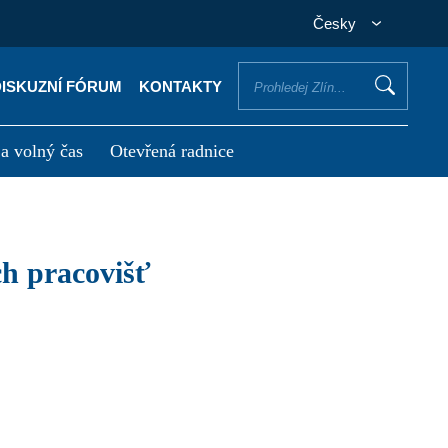
Česky
DISKUZNÍ FÓRUM
KONTAKTY
 a volný čas
Otevřená radnice
otřebuji vyřídit
Potřebuji zaplatit
ch pracovišť