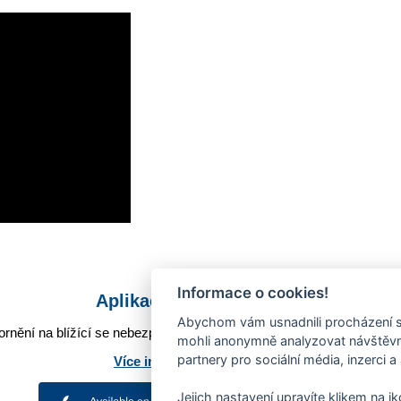
Informace o cookies!
Aplikace Mobilní rozhlas
Abychom vám usnadnili procházení s
rnění na blížící se nebezpečí, odstávky, poruchy a výpadky energií,
mohli anonymně analyzovat návštěvno
partnery pro sociální média, inzerci a
Více informací o aplikaci
Jejich nastavení upravíte klikem na i