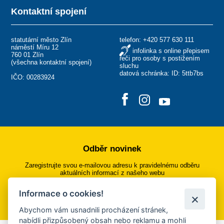
Kontaktní spojení
statutární město Zlín
telefon:
+420 577 630 111
náměstí Míru 12
infolinka s online přepisem
760 01 Zlín
řeči pro osoby s postižením
(
všechna kontaktní spojení
)
sluchu
datová schránka: ID: 5ttb7bs
IČO: 00283924
Odběr novinek
Zaregistrujte svou e-mailovou adresu k pravidelnému odběru
aktuálních informací z našeho webu
Informace o cookies!
Přihlásit se k odběru
Abychom vám usnadnili procházení stránek,
nabídli přizpůsobený obsah nebo reklamu a mohli