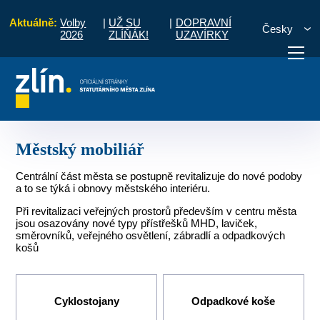
Aktuálně:
Volby
|
UŽ SU
|
DOPRAVNÍ
Česky
2026
ZLÍŇÁK!
UZAVÍRKY
e stavební činnosti na správním území města Zlína
Městský mobiliář
otřebuji vyřídit
Potřebuji zaplatit
Diskuzní fór
Městský mobiliář
Centrální část města se postupně revitalizuje do nové podoby
a to se týká i obnovy městského interiéru.
Při revitalizaci veřejných prostorů především v centru města
jsou osazovány nové typy přístřešků MHD, laviček,
směrovníků, veřejného osvětlení, zábradlí a odpadkových
košů
Cyklostojany
Odpadkové koše