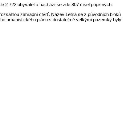
de 2 722 obyvatel a nachází se zde 807 čísel popisných.
rozsáhlou zahradní čtvrť. Název Letná se z původních bloků
ního urbanistického plánu s dostatečně velkými pozemky byly