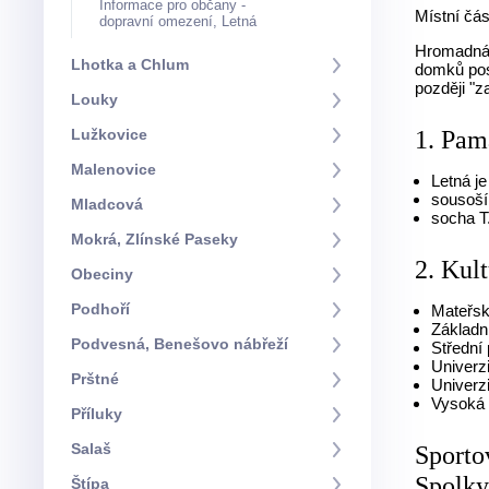
Informace pro občany -
Místní čás
dopravní omezení, Letná
Hromadná 
Lhotka a Chlum
domků post
později "
Louky
1. Pam
Lužkovice
Malenovice
Letná j
sousoší
Mladcová
socha T.
Mokrá, Zlínské Paseky
2. Kul
Obeciny
Podhoří
Mateřsk
Základn
Podvesná, Benešovo nábřeží
Střední
Univerz
Prštné
Univerz
Vysoká 
Příluky
Salaš
Sporto
Spolky
Štípa