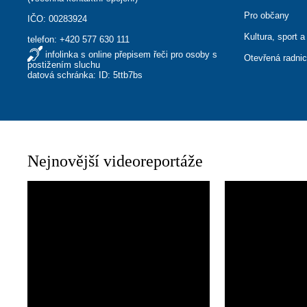
Pro občany
IČO: 00283924
Kultura, sport a
telefon:
+420 577 630 111
infolinka s online přepisem řeči pro osoby s
Otevřená radni
postižením sluchu
datová schránka: ID: 5ttb7bs
Nejnovější videoreportáže