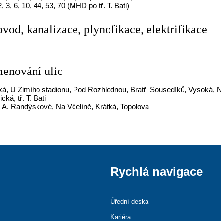
 2, 3, 6, 10, 44, 53, 70 (MHD po tř. T. Bati)
ovod, kanalizace, plynofikace, elektrifikace
menování ulic
ká, U Zimího stadionu, Pod Rozhlednou, Bratří Sousedíků, Vysoká, N
cká, tř. T. Bati
 A. Randýskové, Na Včelíně, Krátká, Topolová
Rychlá navigace
Úřední deska
Kariéra