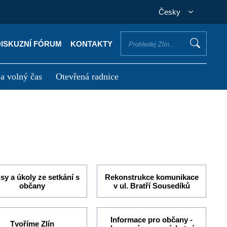
Česky
DISKUZNÍ FÓRUM
KONTAKTY
 a volný čas
Otevřená radnice
otřebuji vyřídit
Potřebuji zaplatit
sy a úkoly ze setkání s
Rekonstrukce komunikace
občany
v ul. Bratří Sousedíků
Informace pro občany -
Tvoříme Zlín