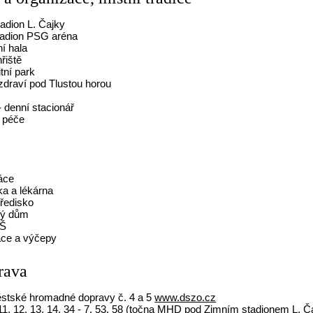
tadion L. Čajky
tadion PSG aréna
í hala
řiště
tní park
zdraví pod Tlustou horou
- denní stacionář
 péče
áce
ika a lékárna
tředisko
ký dům
VŠ
ace a výčepy
rava
ěstské hromadné dopravy č. 4 a 5
www.dszo.cz
 11, 12, 13, 14, 34 - 7, 53, 58 (točna MHD pod Zimním stadionem L. Č