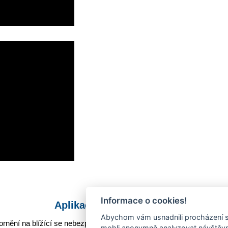
Informace o cookies!
Aplikace Mobilní rozhlas
Abychom vám usnadnili procházení s
rnění na blížící se nebezpečí, odstávky, poruchy a výpadky energií,
mohli anonymně analyzovat návštěvno