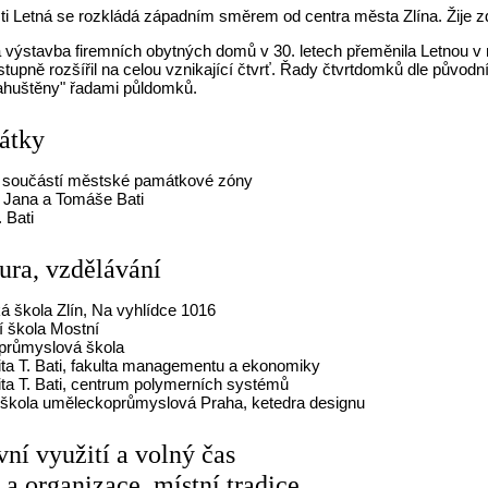
ti Letná se rozkládá západním směrem od centra města Zlína. Žije z
výstavba firemních obytných domů v 30. letech přeměnila Letnou v 
upně rozšířil na celou vznikající čtvrť. Řady čtvrtdomků dle původ
zahuštěny" řadami půldomků.
átky
e součástí městské památkové zóny
 Jana a Tomáše Bati
 Bati
tura, vzdělávání
á škola Zlín, Na vyhlídce 1016
í škola Mostní
 průmyslová škola
ita T. Bati, fakulta managementu a ekonomiky
ita T. Bati, centrum polymerních systémů
škola uměleckoprůmyslová Praha, ketedra designu
vní využití a volný čas
 a organizace, místní tradice