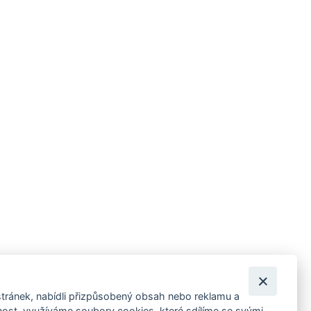
tránek, nabídli přizpůsobený obsah nebo reklamu a
 ankety, pozvánky na kulturní a sportovní akce?
st, využíváme soubory cookies, které sdílíme se svými