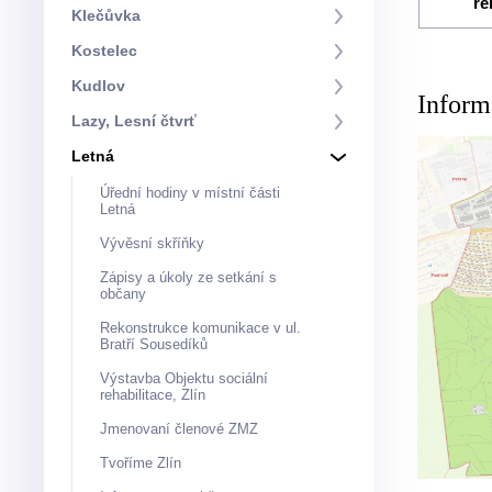
re
Klečůvka
Kostelec
Kudlov
Inform
Lazy, Lesní čtvrť
Letná
Úřední hodiny v místní části
Letná
Vývěsní skříňky
Zápisy a úkoly ze setkání s
občany
Rekonstrukce komunikace v ul.
Bratří Sousedíků
Výstavba Objektu sociální
rehabilitace, Zlín
Jmenovaní členové ZMZ
Tvoříme Zlín