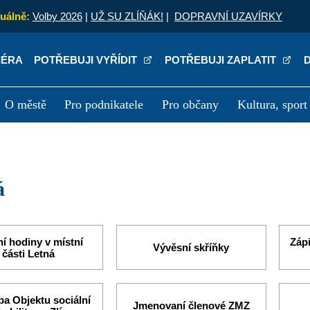
uálně:
Volby 2026
|
UŽ SU ZLÍŇÁK!
|
DOPRAVNÍ UZAVÍRKY
IÉRA
POTŘEBUJI VYŘÍDIT
POTŘEBUJI ZAPLATIT
O městě
Pro podnikatele
Pro občany
Kultura, sport
a
Kariéra
P
á
í hodiny v místní
Zápi
Vývěsní skříňky
části Letná
ba Objektu sociální
Jmenovaní členové ZMZ