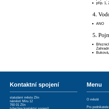
příp. 1,
4. Vod
ANO
5. Poj
Březnic
Zahradni
Buková,
Kontaktní spojení
Menu
statutární město Zlín
O městě
náměstí Míru 12
760 01 Zlín
Pro podnikatele
(
všechna kontaktní spojení
)