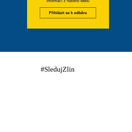
informací z našeho webu
Přihlásit se k odběru
#SledujZlin