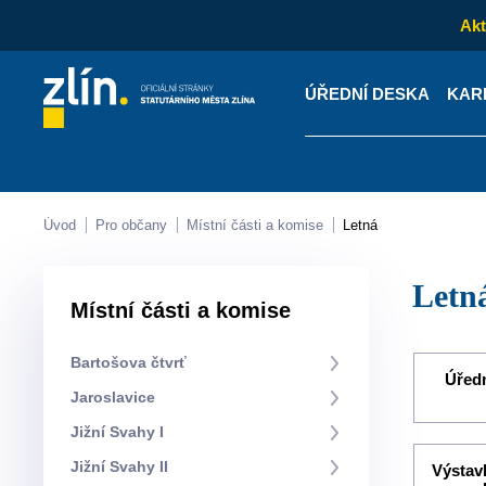
Akt
ÚŘEDNÍ DESKA
KAR
Kontakty
Úřední desk
Úvod
Pro občany
Místní části a komise
Letná
Letn
Místní části a komise
Bartošova čtvrť
Úředn
Jaroslavice
Jižní Svahy I
Jižní Svahy II
Výstav