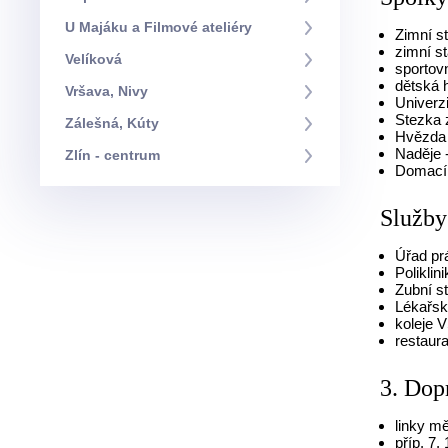
U Majáku a Filmové ateliéry
Zimní s
zimní s
Velíková
sportovn
dětská h
Vršava, Nivy
Univerzi
Stezka 
Zálešná, Kúty
Hvězda
Naděje 
Zlín - centrum
Domací
Služby
Úřad pr
Poliklin
Zubní s
Lékařs
koleje 
restaur
3. Dop
linky m
příp. 7,