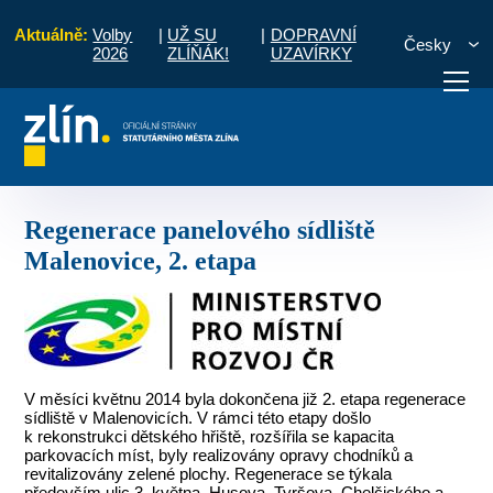
Aktuálně:
Volby
|
UŽ SU
|
DOPRAVNÍ
Česky
2026
ZLÍŇÁK!
UZAVÍRKY
bí 2007 - 2013
Regenerace panelového sídliště Malenovice, 2. etapa
otřebuji vyřídit
Potřebuji zaplatit
Diskuzní fór
Regenerace panelového sídliště
Malenovice, 2. etapa
V měsíci květnu 2014 byla dokončena již 2. etapa regenerace
sídliště v Malenovicích. V rámci této etapy došlo
k rekonstrukci dětského hřiště, rozšířila se kapacita
parkovacích míst, byly realizovány opravy chodníků a
revitalizovány zelené plochy. Regenerace se týkala
především ulic 3. května, Husova, Tyršova, Chelčického a