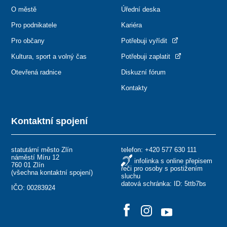
O městě
Úřední deska
Pro podnikatele
Kariéra
Pro občany
Potřebuji vyřídit
Kultura, sport a volný čas
Potřebuji zaplatit
Otevřená radnice
Diskuzní fórum
Kontakty
Kontaktní spojení
statutární město Zlín
telefon:
+420 577 630 111
náměstí Míru 12
infolinka s online přepisem
760 01 Zlín
řeči pro osoby s postižením
(
všechna kontaktní spojení
)
sluchu
datová schránka: ID: 5ttb7bs
IČO: 00283924