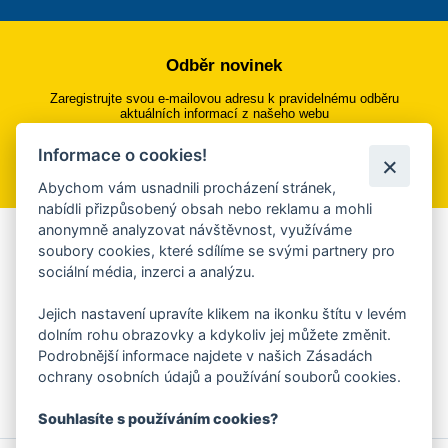
Odběr novinek
Zaregistrujte svou e-mailovou adresu k pravidelnému odběru
aktuálních informací z našeho webu
Informace o cookies!
Přihlásit se k odběru
Abychom vám usnadnili procházení stránek,
nabídli přizpůsobený obsah nebo reklamu a mohli
anonymně analyzovat návštěvnost, využíváme
Aplikace Mobilní rozhlas
soubory cookies, které sdílíme se svými partnery pro
sociální média, inzerci a analýzu.
Chcete dostávat do svého mobilu či mailu upozornění na
blížící se nebezpečí, odstávky, poruchy a výpadky energií,
Jejich nastavení upravíte klikem na ikonku štítu v levém
ankety, pozvánky na kulturní a sportovní akce?
dolním rohu obrazovky a kdykoliv jej můžete změnit.
Více informací o aplikaci
Podrobnější informace najdete v našich Zásadách
ochrany osobních údajů a používání souborů cookies.
Souhlasíte s používáním cookies?