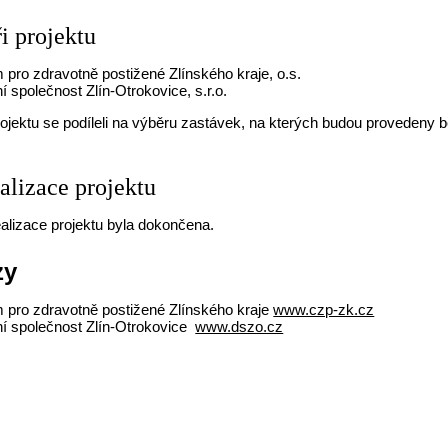
i projektu
 pro zdravotně postižené Zlínského kraje, o.s.
 společnost Zlín-Otrokovice, s.r.o.
rojektu se podíleli na výběru zastávek, na kterých budou provedeny bez
ealizace projektu
alizace projektu byla dokončena.
zy
 pro zdravotně postižené Zlínského kraje
www.czp-zk.cz
í společnost Zlín-Otrokovice
www.dszo.cz