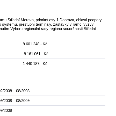
mu Střední Morava, prioritní osy 1 Doprava, oblasti podpory
o systému, přestupní terminály, zastávky v rámci výzvy
nutím Výboru regionální rady regionu soudržnosti Střední
9 601 248,- Kč
8 161 061,- Kč
1 440 187,- Kč
02/2008 – 08/2008
09/2008 – 08/2009
09/2009