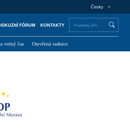
Česky
DISKUZNÍ FÓRUM
KONTAKTY
 a volný čas
Otevřená radnice
otřebuji vyřídit
Potřebuji zaplatit