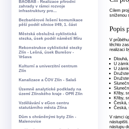
BAOBAB - Realizace přírodní
zahrady v rámci rozvoje
Cílem pro
infrastruktury pro...
sníženou s
Bezbariérové řešení komunikace
pěší podél silnice I/49, 1. část
Popis 
Městská obslužná cyklistická
stezka, úsek podél náměstí Míru
V průběhu
těchto za
Rekonstrukce cyklistické stezky
realizaci 
Zlín - Lešná, úsek Burešov -
Vršava
Dlouhá,
U zámku
Kulturní a univerzitní centrum
U zámk
Zlín
Družste
Družste
Kanalizace a ČOV Zlín - Salaš
Slunečn
Slunečn
Územně analytické podklady na
Křiby, 
území Zlínského kraje - OPR Zlín
Křiby, 
Česká,
Vzdělávání v eGon centru
statutárního města Zlína
Česká, 
Dům s chráněnými byty Zlín -
V rámci ú
Malenovice
nástupišti
nástupu d