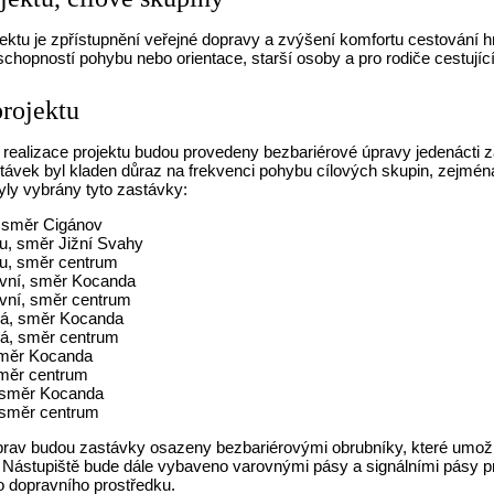
jektu je zpřístupnění veřejné dopravy a zvýšení komfortu cestován
chopností pohybu nebo orientace, starší osoby a pro rodiče cestujíc
projektu
 realizace projektu budou provedeny bezbariérové úpravy jedenácti 
stávek byl kladen důraz na frekvenci pohybu cílových skupin, zejmé
byly vybrány tyto zastávky:
 směr Cigánov
, směr Jižní Svahy
u, směr centrum
vní, směr Kocanda
vní, směr centrum
á, směr Kocanda
á, směr centrum
směr Kocanda
směr centrum
 směr Kocanda
směr centrum
prav budou zastávky osazeny bezbariérovými obrubníky, které umožní 
. Nástupiště bude dále vybaveno varovnými pásy a signálními pásy p
o dopravního prostředku.