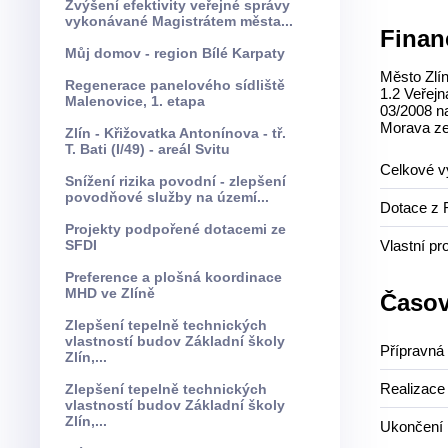
Zvýšení efektivity veřejné správy
vykonávané Magistrátem města...
Finan
Můj domov - region Bílé Karpaty
Město Zlín
Regenerace panelového sídliště
1.2 Veřejn
Malenovice, 1. etapa
03/2008 na
Morava ze
Zlín - Křižovatka Antonínova - tř.
T. Bati (I/49) - areál Svitu
Celkové v
Snížení rizika povodní - zlepšení
povodňové služby na území...
Dotace z 
Projekty podpořené dotacemi ze
SFDI
Vlastní p
Preference a plošná koordinace
MHD ve Zlíně
Časov
Zlepšení tepelně technických
vlastností budov Základní školy
Přípravná 
Zlín,...
Realizace
Zlepšení tepelně technických
vlastností budov Základní školy
Zlín,...
Ukončení 