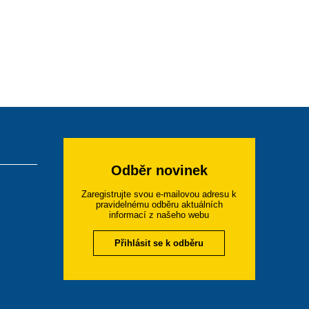
Odběr novinek
Zaregistrujte svou e-mailovou adresu k
pravidelnému odběru aktuálních
informací z našeho webu
Přihlásit se k odběru