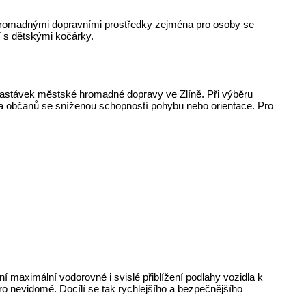
í hromadnými dopravními prostředky zejména pro osoby se
í s dětskými kočárky.
zastávek městské hromadné dopravy ve Zlíně. Při výběru
na občanů se sníženou schopností pohybu nebo orientace. Pro
maximální vodorovné i svislé přiblížení podlahy vozidla k
ro nevidomé. Docílí se tak rychlejšího a bezpečnějšího