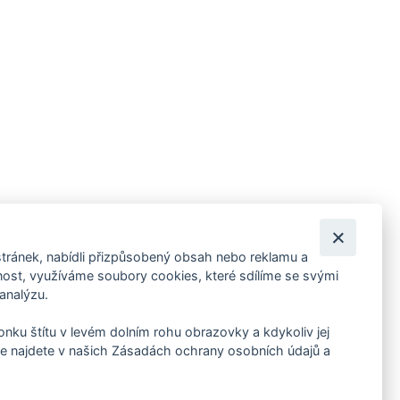
tránek, nabídli přizpůsobený obsah nebo reklamu a
 ankety, pozvánky na kulturní a sportovní akce?
st, využíváme soubory cookies, které sdílíme se svými
 analýzu.
konku štítu v levém dolním rohu obrazovky a kdykoliv jej
e najdete v našich Zásadách ochrany osobních údajů a