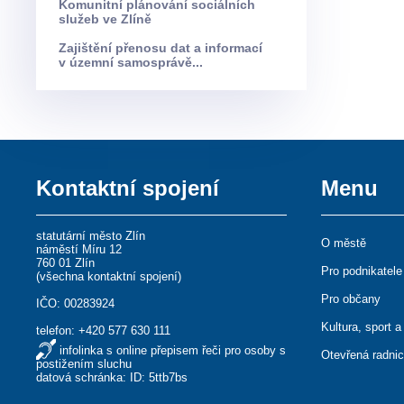
Komunitní plánování sociálních
služeb ve Zlíně
Zajištění přenosu dat a informací
v územní samosprávě...
Kontaktní spojení
Menu
statutární město Zlín
O městě
náměstí Míru 12
760 01 Zlín
Pro podnikatele
(
všechna kontaktní spojení
)
Pro občany
IČO: 00283924
Kultura, sport a
telefon:
+420 577 630 111
infolinka s online přepisem řeči pro osoby s
Otevřená radni
postižením sluchu
datová schránka: ID: 5ttb7bs