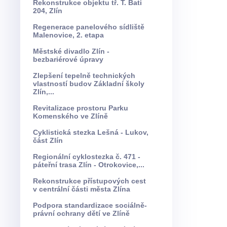
Rekonstrukce objektu tř. T. Bati
204, Zlín
Regenerace panelového sídliště
Malenovice, 2. etapa
Městské divadlo Zlín -
bezbariérové úpravy
Zlepšení tepelně technických
vlastností budov Základní školy
Zlín,...
Revitalizace prostoru Parku
Komenského ve Zlíně
Cyklistická stezka Lešná - Lukov,
část Zlín
Regionální cyklostezka č. 471 -
páteřní trasa Zlín - Otrokovice,...
Rekonstrukce přístupových cest
v centrální části města Zlína
Podpora standardizace sociálně-
právní ochrany dětí ve Zlíně