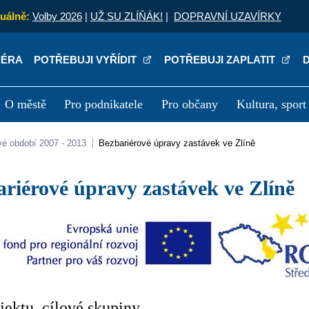
uálně:
Volby 2026
|
UŽ SU ZLÍŇÁK!
|
DOPRAVNÍ UZAVÍRKY
IÉRA
POTŘEBUJI VYŘÍDIT
POTŘEBUJI ZAPLATIT
O městě
Pro podnikatele
Pro občany
Kultura, sport
a
Kariéra
P
vé období 2007 - 2013
Bezbariérové úpravy zastávek ve Zlíně
bariérové úpravy zastávek ve Zlíně
ojektu, cílové skupiny