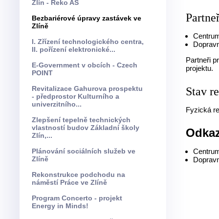
Zlín - Reko AS
Partneř
Bezbariérové úpravy zastávek ve
Zlíně
Centrum
I. Zřízení technologického centra,
Dopravní
II. pořízení elektronické...
Partneři p
E-Government v obcích - Czech
projektu.
POINT
Revitalizace Gahurova prospektu
Stav r
- předprostor Kulturního a
univerzitního...
Fyzická re
Zlepšení tepelně technických
vlastností budov Základní školy
Odka
Zlín,...
Plánování sociálních služeb ve
Centrum
Zlíně
Dopravn
Rekonstrukce podchodu na
náměstí Práce ve Zlíně
Program Concerto - projekt
Energy in Minds!