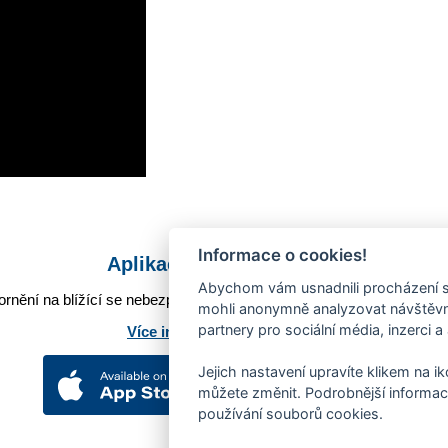
Informace o cookies!
Aplikace Mobilní rozhlas
Abychom vám usnadnili procházení s
rnění na blížící se nebezpečí, odstávky, poruchy a výpadky energií,
mohli anonymně analyzovat návštěvno
partnery pro sociální média, inzerci a
Více informací o aplikaci
Jejich nastavení upravíte klikem na i
můžete změnit. Podrobnější informac
používání souborů cookies.