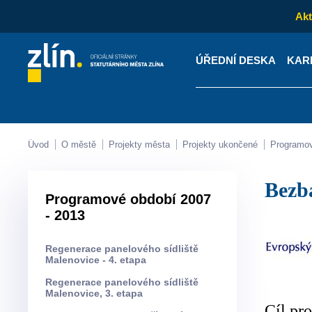
Akt
ÚŘEDNÍ DESKA
KAR
Kontakty
Úřední desk
Úvod
O městě
Projekty města
Projekty ukončené
Programo
Bez
Programové období 2007
- 2013
Regenerace panelového sídliště
Malenovice - 4. etapa
Regenerace panelového sídliště
Malenovice, 3. etapa
Cíl pr