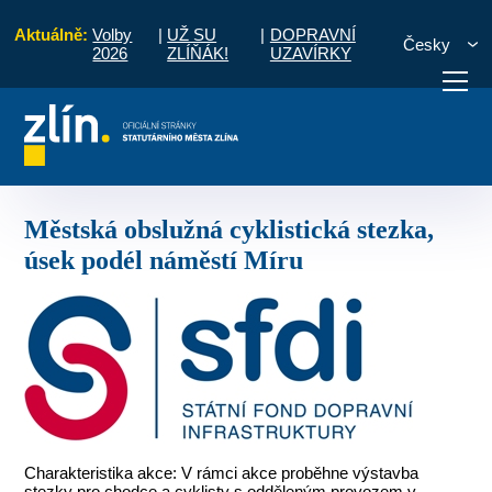
Aktuálně:
Volby
|
UŽ SU
|
DOPRAVNÍ
Česky
2026
ZLÍŇÁK!
UZAVÍRKY
 2013
Městská obslužná cyklistická stezka, úsek podél náměstí Míru
otřebuji vyřídit
Potřebuji zaplatit
Diskuzní fór
Městská obslužná cyklistická stezka,
úsek podél náměstí Míru
Charakteristika akce: V rámci akce proběhne výstavba
stezky pro chodce a cyklisty s odděleným provozem v