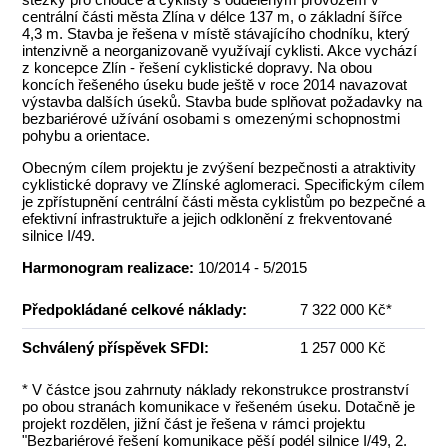
centrální části města Zlína v délce 137 m, o základní šířce
4,3 m. Stavba je řešena v místě stávajícího chodníku, který
intenzivně a neorganizovaně využívají cyklisti. Akce vychází
z koncepce Zlín - řešení cyklistické dopravy. Na obou
koncích řešeného úseku bude ještě v roce 2014 navazovat
výstavba dalších úseků. Stavba bude splňovat požadavky na
bezbariérové užívání osobami s omezenými schopnostmi
pohybu a orientace.
Obecným cílem projektu je zvýšení bezpečnosti a atraktivity
cyklistické dopravy ve Zlínské aglomeraci. Specifickým cílem
je zpřístupnění centrální části města cyklistům po bezpečné a
efektivní infrastruktuře a jejich odklonění z frekventované
silnice I/49.
Harmonogram realizace:
10/2014 - 5/2015
Předpokládané celkové náklady:
7 322 000 Kč*
Schválený příspěvek SFDI:
1 257 000 Kč
* V částce jsou zahrnuty náklady rekonstrukce prostranství
po obou stranách komunikace v řešeném úseku. Dotačně je
projekt rozdělen, jižní část je řešena v rámci projektu
"Bezbariérové řešení komunikace pěší podél silnice I/49, 2.