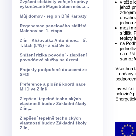
Zvýšení efektivity veřejné správy
v téže l
vykonávané Magistrátem města...
jehož p
zdrojem
Můj domov - region Bílé Karpaty
obsahov
jednou 
Regenerace panelového sídliště
mezi mén
Malenovice, 1. etapa
sídlišti
teploty
Zlín - Křižovatka Antonínova - tř.
na Podho
T. Bati (I/49) - areál Svitu
jednotl
na nižší
Snížení rizika povodní - zlepšení
samozře
povodňové služby na území...
Všechna ta
Projekty podpořené dotacemi ze
– občany a
SFDI
podporovan
Preference a plošná koordinace
Investiční
MHD ve Zlíně
polovině p
Zlepšení tepelně technických
Energetick
vlastností budov Základní školy
Zlín,...
Zlepšení tepelně technických
vlastností budov Základní školy
Zlín,...