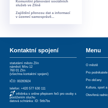
Komunitní plánování sociálních
služeb ve Zlíně
Zajištění přenosu dat a informací
v územní samosprávě...
Kontaktní spojení
Menu
statutární město Zlín
O městě
náměstí Míru 12
760 01 Zlín
Pro podnikatele
(
všechna kontaktní spojení
)
Pro občany
IČO: 00283924
Kultura, sport a
telefon:
+420 577 630 111
infolinka s online přepisem řeči pro osoby s
Otevřená radni
postižením sluchu
datová schránka: ID: 5ttb7bs