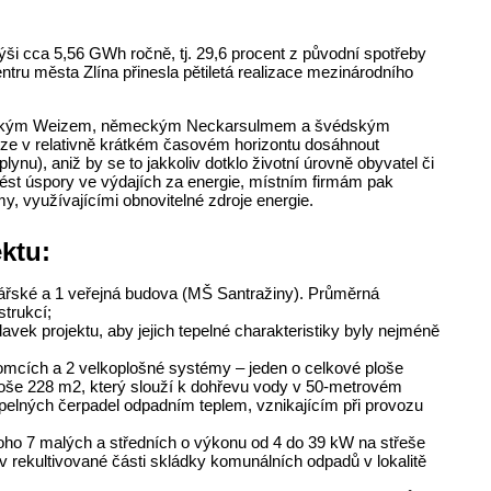
ýši cca 5,56 GWh ročně, tj. 29,6 procent z původní spotřeby
ntru města Zlína přinesla pětiletá realizace mezinárodního
rakouským Weizem, německým Neckarsulmem a švédským
lze v relativně krátkém časovém horizontu dosáhnout
lynu), aniž by se to jakkoliv dotklo životní úrovně obyvatel či
st úspory ve výdajích za energie, místním firmám pak
, využívajícími obnovitelné zdroje energie.
ektu:
ářské a 1 veřejná budova (MŠ Santražiny). Průměrná
strukcí;
ek projektu, aby jejich tepelné charakteristiky byly nejméně
omcích a 2 velkoplošné systémy – jeden o celkové ploše
loše 228 m2, který slouží k dohřevu vody v 50-metrovém
epelných čerpadel odpadním teplem, vznikajícím při provozu
 toho 7 malých a středních o výkonu od 4 do 39 kW na střeše
 rekultivované části skládky komunálních odpadů v lokalitě