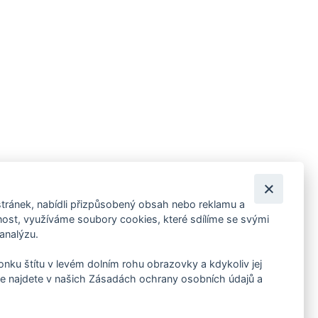
tránek, nabídli přizpůsobený obsah nebo reklamu a
 ankety, pozvánky na kulturní a sportovní akce?
st, využíváme soubory cookies, které sdílíme se svými
 analýzu.
konku štítu v levém dolním rohu obrazovky a kdykoliv jej
e najdete v našich Zásadách ochrany osobních údajů a