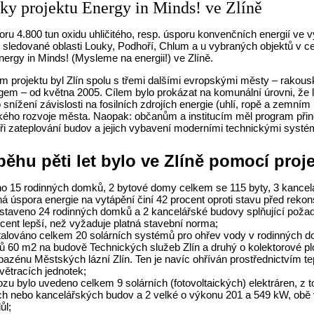
ky projektu Energy in Minds! ve Zlíně
ru 4.800 tun oxidu uhličitého, resp. úsporu konvenčních energií ve v
 sledované oblasti Louky, Podhoří, Chlum a u vybraných objektů v ce
nergy in Minds! (Mysleme na energii!) ve Zlíně.
m projektu byl Zlín spolu s třemi dalšími evropskými městy – 
gem – od května 2005. Cílem bylo prokázat na komunální úrovni, že 
snížení závislosti na fosilních zdrojích energie (uhlí, ropě a zemním p
ého rozvoje města. Naopak: občanům a institucím měl program přiné
i zateplování budov a jejich vybavení moderními technickými systémy
běhu pěti let bylo ve Zlíně pomocí proj
no 15 rodinných domků, 2 bytové domy celkem se 115 byty, 3 kancel
á úspora energie na vytápění činí 42 procent oproti stavu před rekon
staveno 24 rodinných domků a 2 kancelářské budovy splňující požadav
ocent lepší, než vyžaduje platná stavební norma;
stalováno celkem 20 solárních systémů pro ohřev vody v rodinných d
rů 60 m2 na budově Technických služeb Zlín a druhý o kolektorové p
bazénu Městských lázní Zlín. Ten je navíc ohříván prostřednictvím t
větracích jednotek;
ozu bylo uvedeno celkem 9 solárních (fotovoltaických) elektráren, z
ch nebo kancelářských budov a 2 velké o výkonu 201 a 549 kW, obě v
ůl;