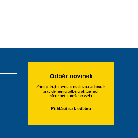
Odběr novinek
Zaregistrujte svou e-mailovou adresu k
pravidelnému odběru aktuálních
informací z našeho webu
Přihlásit se k odběru