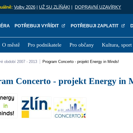
uálně:
Volby 2026
|
UŽ SU ZLÍŇÁK!
|
DOPRAVNÍ UZAVÍRKY
IÉRA
POTŘEBUJI VYŘÍDIT
POTŘEBUJI ZAPLATIT
O městě
Pro podnikatele
Pro občany
Kultura, sport
a
Kariéra
P
vé období 2007 - 2013
Program Concerto - projekt Energy in Minds!
gram Concerto - projekt Energy in 