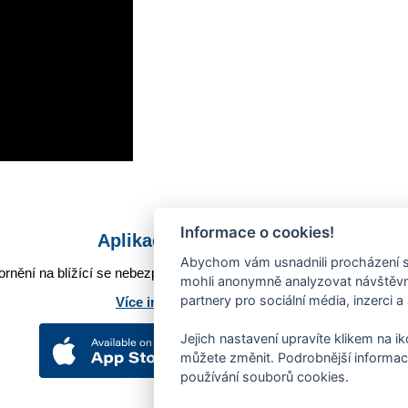
Informace o cookies!
Aplikace Mobilní rozhlas
Abychom vám usnadnili procházení s
rnění na blížící se nebezpečí, odstávky, poruchy a výpadky energií,
mohli anonymně analyzovat návštěvno
partnery pro sociální média, inzerci a
Více informací o aplikaci
Jejich nastavení upravíte klikem na i
můžete změnit. Podrobnější informac
používání souborů cookies.