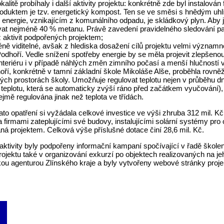
okalitě probíhaly i další aktivity projektu: konkrétně zde byl instalov
roduktem je tzv. energetický kompost. Ten se ve směsi s hnědým uhl
 energie, vznikajícím z komunálního odpadu, je skládkový plyn. Aby
at nejméně 40 % metanu. Právě zavedení pravidelného sledování pa
z aktivit podpořených projektem;
ě viditelné, avšak z hlediska dosažení cílů projektu velmi významné 
 Podhoří. Vedle snížení spotřeby energie by se měla projevit zlepšen
 interiéru i v případě náhlých změn zimního počasí a menší hlučností
ří, konkrétně v tamní základní škole Mikoláše Alše, proběhla rovněž i
ivých prostorách školy. Umožňuje regulovat teplotu nejen v průběhu d
 teplotu, která se automaticky zvýší ráno před začátkem vyučování), al
jmě regulována jinak než teplota ve třídách.
to opatření si vyžádala celkové investice ve výši zhruba 312 mil. Kč,
 firmami zateplujícími své budovy, instalujícími solární systémy pro 
á projektem. Celková výše příslušné dotace činí 28,6 mil. Kč.
 aktivity byly podpořeny informační kampaní spočívající v řadě škole
rojektu také v organizování exkurzí po objektech realizovaných na j
ou agenturou Zlínského kraje a byly vytvořeny webové stránky proje