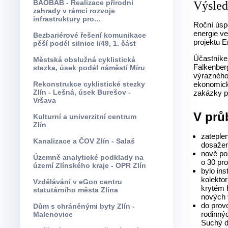
BAOBAB - Realizace přírodní
Výsled
zahrady v rámci rozvoje
infrastruktury pro...
Roční úspo
energie ve
Bezbariérové řešení komunikace
projektu E
pěší podél silnice I/49, 1. část
Účastníke
Městská obslužná cyklistická
Falkenber
stezka, úsek podél náměstí Míru
výrazného 
Rekonstrukce cyklistické stezky
ekonomick
Zlín - Lešná, úsek Burešov -
zakázky př
Vršava
V prů
Kulturní a univerzitní centrum
Zlín
zateple
Kanalizace a ČOV Zlín - Salaš
dosažen
nově po
Územně analytické podklady na
o 30 pr
území Zlínského kraje - OPR Zlín
bylo in
kolekto
Vzdělávání v eGon centru
krytém 
statutárního města Zlína
nových 
do prov
Dům s chráněnými byty Zlín -
rodinný
Malenovice
Suchý d