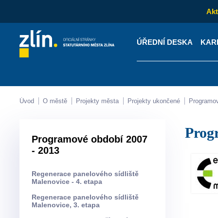
Akt
ÚŘEDNÍ DESKA
KAR
Kontakty
Úřední desk
Úvod
O městě
Projekty města
Projekty ukončené
Programo
Pro
Programové období 2007
- 2013
Regenerace panelového sídliště
Malenovice - 4. etapa
Regenerace panelového sídliště
Malenovice, 3. etapa