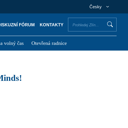
Česky
DISKUZNÍ FÓRUM
KONTAKTY
 a volný čas
Otevřená radnice
otřebuji vyřídit
Potřebuji zaplatit
Minds!