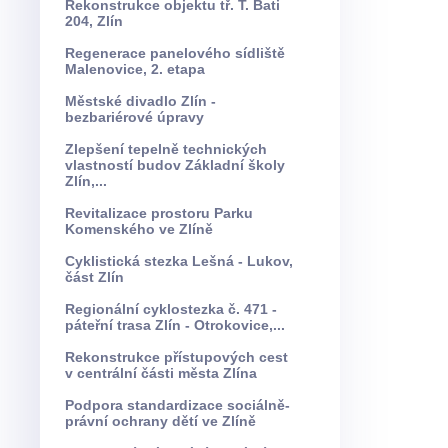
Rekonstrukce objektu tř. T. Bati
204, Zlín
Regenerace panelového sídliště
Malenovice, 2. etapa
Městské divadlo Zlín -
bezbariérové úpravy
Zlepšení tepelně technických
vlastností budov Základní školy
Zlín,...
Revitalizace prostoru Parku
Komenského ve Zlíně
Cyklistická stezka Lešná - Lukov,
část Zlín
Regionální cyklostezka č. 471 -
páteřní trasa Zlín - Otrokovice,...
Rekonstrukce přístupových cest
v centrální části města Zlína
Podpora standardizace sociálně-
právní ochrany dětí ve Zlíně