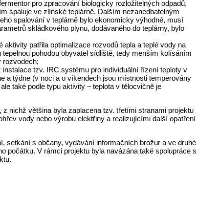
án fermentor pro zpracování biologicky rozložitelných odpadů,
ím spaluje ve zlínské teplárně. Dalším nezanedbatelným
 jeho spalování v teplárně bylo ekonomicky výhodné, musí
rametrů skládkového plynu, dodávaného do teplárny, bylo
aktivity patřila optimalizace rozvodů tepla a teplé vody na
ou tepelnou pohodou obyvatel sídliště, tedy menším kolísáním
 v rozvodech;
nstalace tzv. IRC systému pro individuální řízení teploty v
ne a týdne (v noci a o víkendech jsou místnosti temperovány
e také podle typu aktivity – teplota v tělocvičně je
 z nichž většina byla zaplacena tzv. třetími stranami projektu
ohřev vody nebo výrobu elektřiny a realizujícími další opatření
ní, setkání s občany, vydávání informačních brožur a ve druhé
eho počátku. V rámci projektu byla navázána také spolupráce s
ktu.