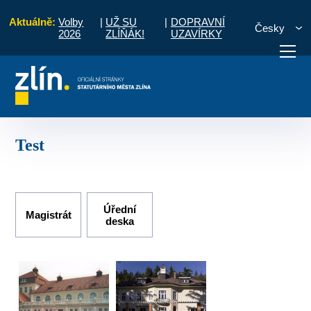
Aktuálně:
Volby
|
UŽ SU
|
DOPRAVNÍ
Česky
2026
ZLÍŇÁK!
UZAVÍRKY
Úvod
Pro občany
Test
otřebuji vyřídit
Potřebuji zaplatit
Diskuzní fór
Test
Úřední
Magistrát
deska