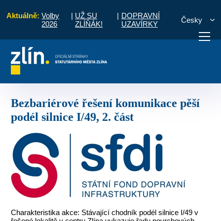
Aktuálně:
Volby
|
UŽ SU
|
DOPRAVNÍ
Česky
2026
ZLÍŇÁK!
UZAVÍRKY
 2020
Bezbariérové řešení komunikace pěší podél silnice I/49, 2. část
otřebuji vyřídit
Potřebuji zaplatit
Diskuzní fór
Bezbariérové řešení komunikace pěší
podél silnice I/49, 2. část
Charakteristika akce: Stávající chodník podél silnice I/49 v
řešené lokalitě v centru Zlína vykazuje řadu povrchových