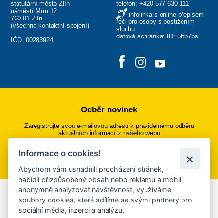
statutární město Zlín
telefon:
+420 577 630 111
náměstí Míru 12
infolinka s online přepisem
760 01 Zlín
řeči pro osoby s postižením
(
všechna kontaktní spojení
)
sluchu
datová schránka: ID: 5ttb7bs
IČO: 00283924
Odběr novinek
Zaregistrujte svou e-mailovou adresu k pravidelnému odběru
aktuálních informací z našeho webu
Informace o cookies!
Přihlásit se k odběru
Abychom vám usnadnili procházení stránek,
nabídli přizpůsobený obsah nebo reklamu a mohli
anonymně analyzovat návštěvnost, využíváme
Aplikace Mobilní rozhlas
soubory cookies, které sdílíme se svými partnery pro
sociální média, inzerci a analýzu.
Chcete dostávat do svého mobilu či mailu upozornění na