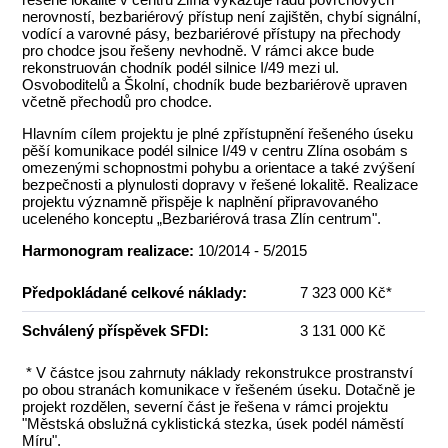
nerovností, bezbariérový přístup není zajištěn, chybí signální,
vodící a varovné pásy, bezbariérové přístupy na přechody
pro chodce jsou řešeny nevhodně. V rámci akce bude
rekonstruován chodník podél silnice I/49 mezi ul.
Osvoboditelů a Školní, chodník bude bezbariérově upraven
včetně přechodů pro chodce.
Hlavním cílem projektu je plné zpřístupnění řešeného úseku
pěší komunikace podél silnice I/49 v centru Zlína osobám s
omezenými schopnostmi pohybu a orientace a také zvýšení
bezpečnosti a plynulosti dopravy v řešené lokalitě. Realizace
projektu významně přispěje k naplnění připravovaného
uceleného konceptu „Bezbariérová trasa Zlín centrum".
Harmonogram realizace:
10/2014 - 5/2015
Předpokládané celkové náklady:
7 323 000 Kč*
Schválený příspěvek SFDI:
3 131 000 Kč
* V částce jsou zahrnuty náklady rekonstrukce prostranství
po obou stranách komunikace v řešeném úseku. Dotačně je
projekt rozdělen, severní část je řešena v rámci projektu
"Městská obslužná cyklistická stezka, úsek podél náměstí
Míru".