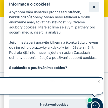
Informace o cookies!
Přihlásit se k odběru
Abychom vám usnadnili procházení stránek,
nabídli přizpůsobený obsah nebo reklamu a mohli
anonymně analyzovat návštěvnost, využíváme
Aplikace Mobilní rozhlas
soubory cookies, které sdílíme se svými partnery pro
sociální média, inzerci a analýzu.
Chcete dostávat do svého mobilu či mailu upozornění na
blížící se nebezpečí, odstávky, poruchy a výpadky energií,
Jejich nastavení upravíte klikem na ikonku štítu v levém
ankety, pozvánky na kulturní a sportovní akce?
dolním rohu obrazovky a kdykoliv jej můžete změnit.
Více informací o aplikaci
Podrobnější informace najdete v našich Zásadách
ochrany osobních údajů a používání souborů cookies.
Souhlasíte s používáním cookies?
© 2026 Magistrát města Zlína
Prohlášení o používání cookies
Ano, souhlasím
všechna práva vyhrazena
Ochrana osobních údajů
Prohlášení o přístupnosti
Podněty k webovým stránkám
Kontakt:
webmaster@zlin.eu
Nesouhlasím
Nastavení cookies