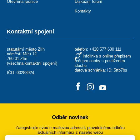
Otevřená radnice
Diskuzní fórum
Kontakty
Kontaktní spojení
statutární město Zlín
telefon:
+420 577 630 111
náměstí Míru 12
infolinka s online přepisem
760 01 Zlín
řeči pro osoby s postižením
(
všechna kontaktní spojení
)
sluchu
datová schránka: ID: 5ttb7bs
IČO: 00283924
Odběr novinek
Zaregistrujte svou e-mailovou adresu k pravidelnému odběru
aktuálních informací z našeho webu