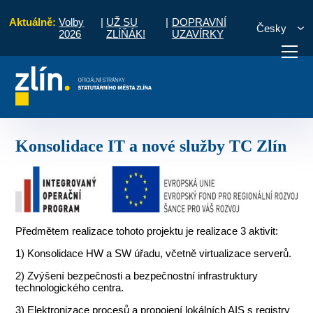
Aktuálně:
Volby
|
UŽ SU
|
DOPRAVNÍ
Česky
2026
ZLÍŇÁK!
UZAVÍRKY
Programové období 2014 - 2020
Konsolidace IT a nové služby TC Zlín
otřebuji vyřídit
Potřebuji zaplatit
Diskuzní fór
Konsolidace IT a nové služby TC Zlín
Předmětem realizace tohoto projektu je realizace 3 aktivit:
1) Konsolidace HW a SW úřadu, včetně virtualizace serverů.
2) Zvýšení bezpečnosti a bezpečnostní infrastruktury
technologického centra.
3) Elektronizace procesů a propojení lokálních AIS s registry