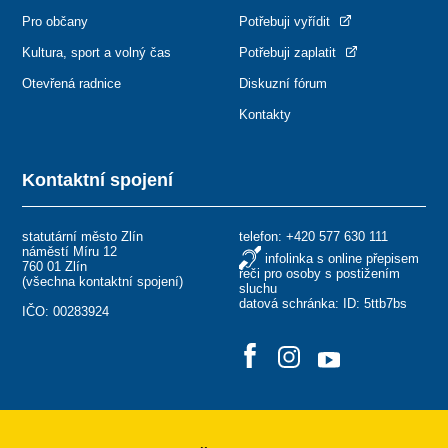
Pro občany
Potřebuji vyřídit
Kultura, sport a volný čas
Potřebuji zaplatit
Otevřená radnice
Diskuzní fórum
Kontakty
Kontaktní spojení
statutární město Zlín
telefon:
+420 577 630 111
náměstí Míru 12
infolinka s online přepisem
760 01 Zlín
řeči pro osoby s postižením
(
všechna kontaktní spojení
)
sluchu
datová schránka: ID: 5ttb7bs
IČO: 00283924