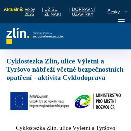
Aktuálně:
Volby
|
UŽ SU
|
DOPRAVNÍ
Česky
2026
ZLÍŇÁK!
UZAVÍRKY
 Tyršovo nábřeží včetně bezpečnostních opatření - aktivita Cyklodoprava
otřebuji vyřídit
Potřebuji zaplatit
Diskuzní fór
Cyklostezka Zlín, ulice Výletní a
Tyršovo nábřeží včetně bezpečnostních
opatření - aktivita Cyklodoprava
Cyklostezka Zlín, ulice Výletní a Tyršovo