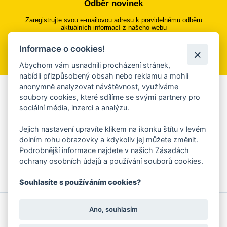
Odběr novinek
Zaregistrujte svou e-mailovou adresu k pravidelnému odběru
aktuálních informací z našeho webu
Informace o cookies!
Přihlásit se k odběru
Abychom vám usnadnili procházení stránek,
nabídli přizpůsobený obsah nebo reklamu a mohli
anonymně analyzovat návštěvnost, využíváme
Aplikace Mobilní rozhlas
soubory cookies, které sdílíme se svými partnery pro
sociální média, inzerci a analýzu.
Chcete dostávat do svého mobilu či mailu upozornění na
blížící se nebezpečí, odstávky, poruchy a výpadky energií,
Jejich nastavení upravíte klikem na ikonku štítu v levém
ankety, pozvánky na kulturní a sportovní akce?
dolním rohu obrazovky a kdykoliv jej můžete změnit.
Více informací o aplikaci
Podrobnější informace najdete v našich Zásadách
ochrany osobních údajů a používání souborů cookies.
Souhlasíte s používáním cookies?
© 2026 Magistrát města Zlína
Prohlášení o používání cookies
Ano, souhlasím
všechna práva vyhrazena
Ochrana osobních údajů
Prohlášení o přístupnosti
Podněty k webovým stránkám