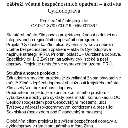
nábřeží včetně bezpečnostních opatření – aktivita
Cyklodoprava
Registrační číslo projektu:
CZ.06.1.37/0.0/0.0/16_046/0011367
Statutární město Zlín podalo projektovou žádost o dotaci do
Integrovaného regionálního operačního programu.
Projekt "Cyklostezka Zlín, ulice Výletní a Tyršovo nábřeží
včetně bezpečnostních opatření – aktivita Cyklodoprava"
naplňuje strategii IPRÚ, Prioritní oblast 1 - Udržitelná doprava,
Specifický cíl 1. 2 Zvýšení atraktivity cyklistické a pěší
dopravy. Projekt je umístěn ve vymezeném území IPRÚ.
Stručná anotace projektu:
Základním smyslem projektu je zkvalitnění života obyvatel ve
městě Zlíně, zlepšení dopravní obslužnosti krajského města
Zlín a zvýšení bezpečnosti dopravy.
Předmětem projektu je rekonstrukce uličního prostoru -
vybudování stezky pro cyklisty přes místní komunikaci u OC
Čepkov (podjezdem pod Čepkovským mostem), ulicí
Tyršovou nábřeží (piktogramovým koridorem) a přes ulicí
Sokolskou (podjezdem pod Cigánovským mostem).
Globálním cílem projektu je zvýšení bezpečnosti dopravy a
cyklodopravy v rámci statutárního města Zlína.