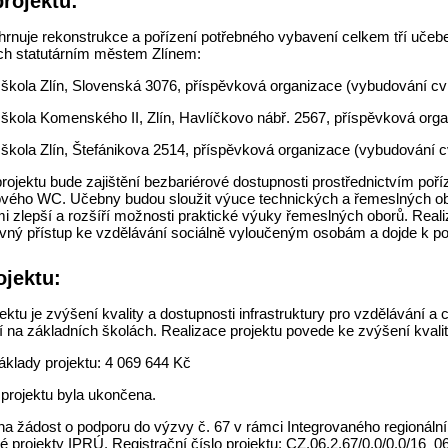
projektu:
ahrnuje rekonstrukce a pořízení potřebného vybavení celkem tří uče
ch statutárním městem Zlínem:
í škola Zlín, Slovenská 3076, příspěvková organizace (vybudování c
 škola Komenského II, Zlín, Havlíčkovo nábř. 2567, příspěvková orga
 škola Zlín, Štefánikova 2514, příspěvková organizace (vybudování 
projektu bude zajištění bezbariérové dostupnosti prostřednictvím 
ového WC. Učebny budou sloužit výuce technických a řemeslných ob
zlepší a rozšíří možnosti praktické výuky řemeslných oborů. Realiz
rovný přístup ke vzdělávání sociálně vyloučeným osobám a dojde k po
ojektu:
ektu je zvýšení kvality a dostupnosti infrastruktury pro vzdělávání a 
 na základních školách. Realizace projektu povede ke zvýšení kvalit
áklady projektu: 4 069 644 Kč
 projektu byla ukončena.
a žádost o podporu do výzvy č. 67 v rámci Integrovaného regionální
é projekty IPRÚ. Registrační číslo projektu: CZ.06.2.67/0.0/0.0/16