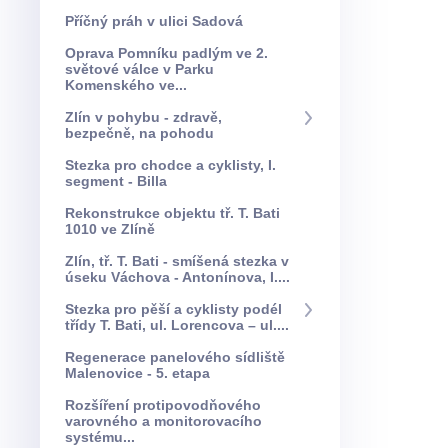
Příčný práh v ulici Sadová
Oprava Pomníku padlým ve 2.
světové válce v Parku
Komenského ve...
Zlín v pohybu - zdravě,
bezpečně, na pohodu
Stezka pro chodce a cyklisty, I.
segment - Billa
Rekonstrukce objektu tř. T. Bati
1010 ve Zlíně
Zlín, tř. T. Bati - smíšená stezka v
úseku Váchova - Antonínova, I....
Stezka pro pěší a cyklisty podél
třídy T. Bati, ul. Lorencova – ul....
Regenerace panelového sídliště
Malenovice - 5. etapa
Rozšíření protipovodňového
varovného a monitorovacího
systému...