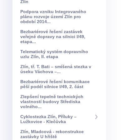
Zlín
Podpora vzniku Integrovaného
plánu rozvoje území Zlín pro
období 2014...
Bezbariérové řešení zastávek
veřejné dopravy na silnici I/49,
etapa...
Telematický systém dopravního
uzlu Zlín, II. etapa
Zlín, tř. T. Bati – smíšená stezka v
úseku Váchova –...
Bezbariérové řešení komunikace
pěší podél silnice I/49, 2. část
Zlepšení tepelně technických
vlastností budovy Střediska
volného...
Cyklostezka Zlín, Příluky –
Lužkovice - Klečůvka
Zlín, Mladcová - rekonstrukce
zastávky U hřiště