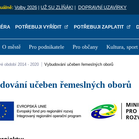
uálně:
Volby 2026
|
UŽ SU ZLÍŇÁK!
|
DOPRAVNÍ UZAVÍRKY
IÉRA
POTŘEBUJI VYŘÍDIT
POTŘEBUJI ZAPLATIT
O městě
Pro podnikatele
Pro občany
Kultura, sport
a
Kariéra
P
vé období 2014 - 2020
Vybudování učeben řemeslných oborů
udování učeben řemeslných oborů