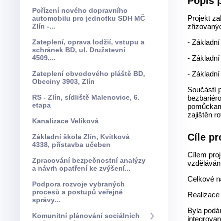
Popis 
Pořízení nového dopravního
Projekt z
automobilu pro jednotku SDH MČ
Zlín -...
zřizovaný
Zateplení, oprava lodžií, vstupu a
- Základn
schránek BD, ul. Družstevní
4509,...
- Základní
Zateplení obvodového pláště BD,
- Základní
Obeciny 3903, Zlín
Součástí 
RS - Zlín, sídliště Malenovice, 6.
bezbariér
etapa
pomůckami 
zajištěn 
Kanalizace Velíková
Cíle pr
Základní škola Zlín, Kvítková
4338, přístavba učeben
Cílem proj
Zpracování bezpečnostní analýzy
vzdělávání
a návrh opatření ke zvýšení...
Celkové n
Podpora rozvoje vybraných
procesů a postupů veřejné
Realizace
správy...
Byla podán
Komunitní plánování sociálních
integrovan