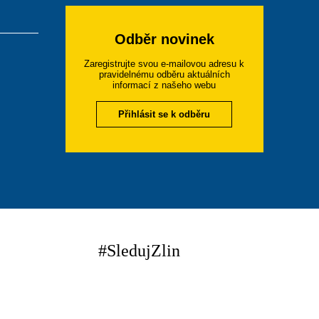
Odběr novinek
Zaregistrujte svou e-mailovou adresu k
pravidelnému odběru aktuálních
informací z našeho webu
Přihlásit se k odběru
#SledujZlin