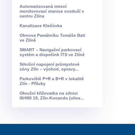
Automatizovaná imisní
monitorovací stanice ovzduší v
centru Zlína
Kanalizace Klečůvka
Obnova Památníku Tomáše Bati
ve Zlíně
SMART – Navigační parkovací
systém a dispečink ITS ve Zlíně
Silniční napojení průmyslové
zóny Zlín – východ, opravy...
Parkoviště P+R a B+R v lokalitě
Zlín - Příluky
Okružní křižovatka na silnici
III/490 19, Zlín-Kocanda (ulice...