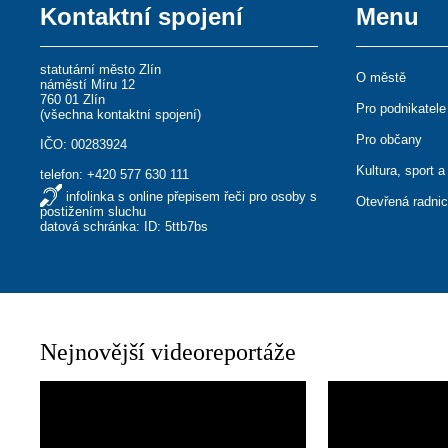
Kontaktní spojení
Menu
statutární město Zlín
O městě
náměstí Míru 12
760 01 Zlín
Pro podnikatele
(
všechna kontaktní spojení
)
Pro občany
IČO: 00283924
Kultura, sport a
telefon:
+420 577 630 111
infolinka s online přepisem řeči pro osoby s
Otevřená radni
postižením sluchu
datová schránka: ID: 5ttb7bs
Nejnovější videoreportáže