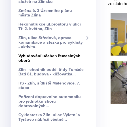
služeb na Zlínsku
ze státníh
Změna č. 3 Územního plánu
města Zlína
Rekonstrukce ul.prostoru v ulici
Tř. 2. května, Zlín
Zlín, ulice Středová, oprava
komunikace a stezka pro cyklisty
- aktivita...
Vybudování učeben řemeslných
oborů
Zlín - chodník podél třídy Tomáše
Bati 81. budova - křižovatka...
RS - Zlín, sídliště Malenovice, 7.
etapa
Pořízení dopravního automobilu
pro jednotku sboru
dobrovolných...
Cyklostezka Zlín, ulice Výletní a
Tyršovo nábřeží včetně...