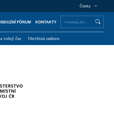
Česky
DISKUZNÍ FÓRUM
KONTAKTY
 a volný čas
Otevřená radnice
otřebuji vyřídit
Potřebuji zaplatit