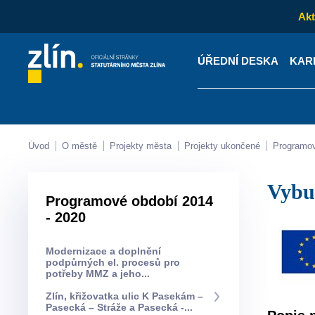
Akt
ÚŘEDNÍ DESKA
KAR
Kontakty
Úřední desk
Úvod
O městě
Projekty města
Projekty ukončené
Programo
Vyb
Programové období 2014
- 2020
Modernizace a doplnění
podpůrných el. procesů pro
potřeby MMZ a jeho...
Zlín, křižovatka ulic K Pasekám –
Pasecká – Stráže a Pasecká -...