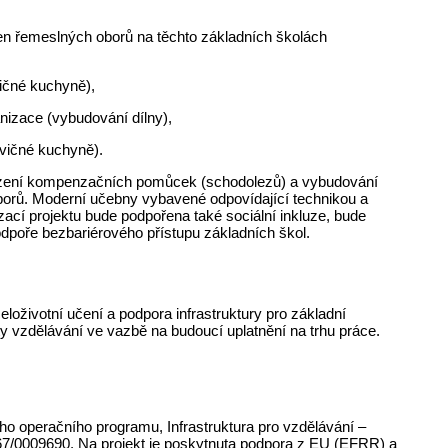
ben řemeslných oborů na těchto základních školách
vičné kuchyně),
nizace (vybudování dílny),
cvičné kuchyně).
pořízení kompenzačních pomůcek (schodolezů) a vybudování
orů. Moderní učebny vybavené odpovídající technikou a
ací projektu bude podpořena také sociální inkluze, bude
dpoře bezbariérového přístupu základních škol.
celoživotní učení a podpora infrastruktury pro základní
y vzdělávání ve vazbě na budoucí uplatnění na trhu práce.
ho operačního programu, Infrastruktura pro vzdělávání –
_067/0009690. Na projekt je poskytnuta podpora z EU (EFRR) a