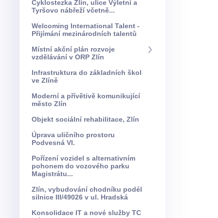
Cyklostezka Zlín, ulice Výletní a
Tyršovo nábřeží včetně...
Welcoming International Talent -
Přijímání mezinárodních talentů
Místní akční plán rozvoje
vzdělávání v ORP Zlín
Infrastruktura do základních škol
ve Zlíně
Moderní a přívětivě komunikující
město Zlín
Objekt sociální rehabilitace, Zlín
Úprava uličního prostoru
Podvesná VI.
Pořízení vozidel s alternativním
pohonem do vozového parku
Magistrátu...
Zlín, vybudování chodníku podél
silnice III/49026 v ul. Hradská
Konsolidace IT a nové služby TC