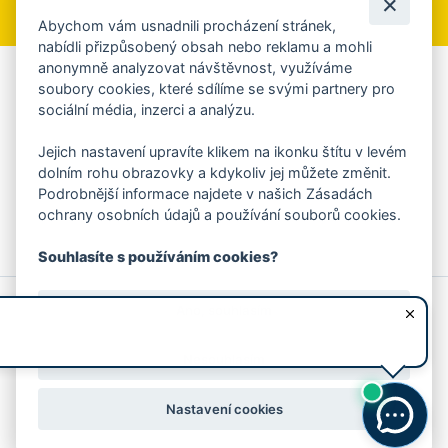
Abychom vám usnadnili procházení stránek,
nabídli přizpůsobený obsah nebo reklamu a mohli
anonymně analyzovat návštěvnost, využíváme
Aplikace Mobilní rozhlas
soubory cookies, které sdílíme se svými partnery pro
sociální média, inzerci a analýzu.
Chcete dostávat do svého mobilu či mailu upozornění na
blížící se nebezpečí, odstávky, poruchy a výpadky energií,
Jejich nastavení upravíte klikem na ikonku štítu v levém
ankety, pozvánky na kulturní a sportovní akce?
dolním rohu obrazovky a kdykoliv jej můžete změnit.
Více informací o aplikaci
Podrobnější informace najdete v našich Zásadách
ochrany osobních údajů a používání souborů cookies.
Souhlasíte s používáním cookies?
© 2026 Magistrát města Zlína
Prohlášení o používání cookies
Ano, souhlasím
všechna práva vyhrazena
Ochrana osobních údajů
Prohlášení o přístupnosti
Podněty k webovým stránkám
Kontakt:
webmaster@zlin.eu
Nesouhlasím
Nastavení cookies