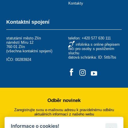
Kontakty
Kontaktní spojení
statutární město Zlín
telefon:
+420 577 630 111
náměstí Míru 12
infolinka s online přepisem
760 01 Zlín
řeči pro osoby s postižením
(
všechna kontaktní spojení
)
sluchu
datová schránka: ID: 5ttb7bs
IČO: 00283924
Odběr novinek
Zaregistrujte svou e-mailovou adresu k pravidelnému odběru
aktuálních informací z našeho webu
Informace o cookies!
Přihlásit se k odběru