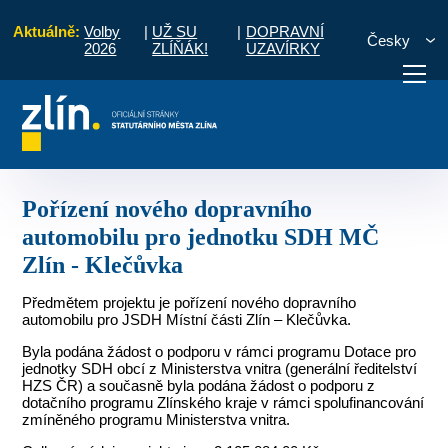
Aktuálně:
Volby
|
UŽ SU
|
DOPRAVNÍ
Česky
2026
ZLÍŇÁK!
UZAVÍRKY
ení nového dopravního automobilu pro jednotku SDH MČ Zlín - Klečůvka
otřebuji vyřídit
Potřebuji zaplatit
Diskuzní fór
Pořízení nového dopravního
automobilu pro jednotku SDH MČ
Zlín - Klečůvka
Předmětem projektu je pořízení nového dopravního
automobilu pro JSDH Místní části Zlín – Klečůvka.
Byla podána žádost o podporu v rámci programu Dotace pro
jednotky SDH obcí z Ministerstva vnitra (generální ředitelství
HZS ČR) a současně byla podána žádost o podporu z
dotačního programu Zlínského kraje v rámci spolufinancování
zmíněného programu Ministerstva vnitra.