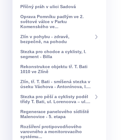
Příčný práh v ulici Sadová
Oprava Pomníku padlým ve 2.
světové válce v Parku
Komenského ve...
Zlín v pohybu - zdravě,
bezpečně, na pohodu
Stezka pro chodce a cyklisty, I.
segment - Billa
Rekonstrukce objektu tř. T. Bati
1010 ve Zlíně
Zlín, tř. T. Bati - smíšená stezka v
úseku Váchova - Antonínova, I....
Stezka pro pěší a cyklisty podél
třídy T. Bati, ul. Lorencova – ul....
Regenerace panelového sídliště
Malenovice - 5. etapa
Rozšíření protipovodňového
varovného a monitorovacího
systému...