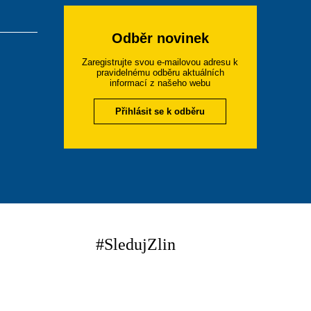
Odběr novinek
Zaregistrujte svou e-mailovou adresu k
pravidelnému odběru aktuálních
informací z našeho webu
Přihlásit se k odběru
#SledujZlin