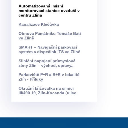
Automatizovaná imisní
monitorovací stanice ovzduší v
centru Zlína
Kanalizace Klečůvka
Obnova Památníku Tomáše Bati
ve Zlíně
SMART – Navigační parkovací
systém a dispečink ITS ve Zlíně
Silniční napojení průmyslové
zóny Zlín – východ, opravy...
Parkoviště P+R a B+R v lokalitě
Zlín - Příluky
Okružní křižovatka na silnici
III/490 19, Zlín-Kocanda (ulice...