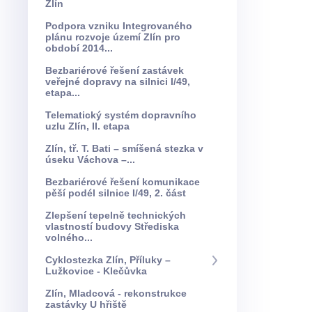
Zlín
Podpora vzniku Integrovaného
plánu rozvoje území Zlín pro
období 2014...
Bezbariérové řešení zastávek
veřejné dopravy na silnici I/49,
etapa...
Telematický systém dopravního
uzlu Zlín, II. etapa
Zlín, tř. T. Bati – smíšená stezka v
úseku Váchova –...
Bezbariérové řešení komunikace
pěší podél silnice I/49, 2. část
Zlepšení tepelně technických
vlastností budovy Střediska
volného...
Cyklostezka Zlín, Příluky –
Lužkovice - Klečůvka
Zlín, Mladcová - rekonstrukce
zastávky U hřiště