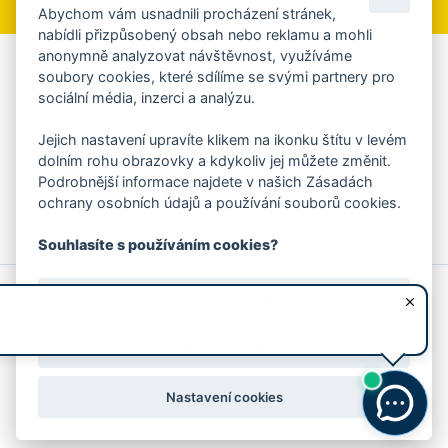
Abychom vám usnadnili procházení stránek,
nabídli přizpůsobený obsah nebo reklamu a mohli
anonymně analyzovat návštěvnost, využíváme
Aplikace Mobilní rozhlas
soubory cookies, které sdílíme se svými partnery pro
sociální média, inzerci a analýzu.
Chcete dostávat do svého mobilu či mailu upozornění na
blížící se nebezpečí, odstávky, poruchy a výpadky energií,
Jejich nastavení upravíte klikem na ikonku štítu v levém
ankety, pozvánky na kulturní a sportovní akce?
dolním rohu obrazovky a kdykoliv jej můžete změnit.
Více informací o aplikaci
Podrobnější informace najdete v našich Zásadách
ochrany osobních údajů a používání souborů cookies.
Souhlasíte s používáním cookies?
© 2026 Magistrát města Zlína
Prohlášení o používání cookies
Ano, souhlasím
všechna práva vyhrazena
Ochrana osobních údajů
Prohlášení o přístupnosti
Podněty k webovým stránkám
Kontakt:
webmaster@zlin.eu
Nesouhlasím
Nastavení cookies