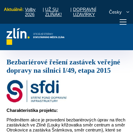
Aktuálně:
Volby
|
UŽ SU
|
DOPRAVNÍ
Česky
2026
ZLÍŇÁK!
UZAVÍRKY
Bezbariérové řešení zastávek veřejné dopravy na silnici I/49, etapa 2015
otřebuji vyřídit
Potřebuji zaplatit
Diskuzní fór
Bezbariérové řešení zastávek veřejné
dopravy na silnici I/49, etapa 2015
Charakteristika projektu:
Předmětem akce je provedení bezbariérových úprav na třech
zastávkách ve Zlíně (Louky křižovatka směr centrum a směr
Otrokovice a zastávka Šrámkova, směr centrum), které se