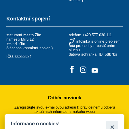
Kontaktní spojení
statutární město Zlín
telefon:
+420 577 630 111
náměstí Míru 12
infolinka s online přepisem
760 01 Zlín
řeči pro osoby s postižením
(
všechna kontaktní spojení
)
sluchu
datová schránka: ID: 5ttb7bs
IČO: 00283924
Odběr novinek
Zaregistrujte svou e-mailovou adresu k pravidelnému odběru
aktuálních informací z našeho webu
Informace o cookies!
Přihlásit se k odběru