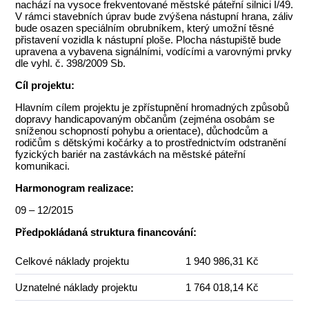
nachází na vysoce frekventované městské páteřní silnici I/49.
V rámci stavebních úprav bude zvýšena nástupní hrana, záliv
bude osazen speciálním obrubníkem, který umožní těsné
přistavení vozidla k nástupní ploše. Plocha nástupiště bude
upravena a vybavena signálními, vodícími a varovnými prvky
dle vyhl. č. 398/2009 Sb.
Cíl projektu:
Hlavním cílem projektu je zpřístupnění hromadných způsobů
dopravy handicapovaným občanům (zejména osobám se
sníženou schopností pohybu a orientace), důchodcům a
rodičům s dětskými kočárky a to prostřednictvím odstranění
fyzických bariér na zastávkách na městské páteřní
komunikaci.
Harmonogram realizace:
09 – 12/2015
Předpokládaná struktura financování:
Celkové náklady projektu
1 940 986,31 Kč
Uznatelné náklady projektu
1 764 018,14 Kč