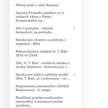
Příčný práh v ulici Sadová
Oprava Pomníku padlým ve 2.
světové válce v Parku
Komenského ve...
Zlín v pohybu - zdravě,
bezpečně, na pohodu
Stezka pro chodce a cyklisty, I.
segment - Billa
Rekonstrukce objektu tř. T. Bati
1010 ve Zlíně
Zlín, tř. T. Bati - smíšená stezka v
úseku Váchova - Antonínova, I....
Stezka pro pěší a cyklisty podél
třídy T. Bati, ul. Lorencova – ul....
Regenerace panelového sídliště
Malenovice - 5. etapa
Rozšíření protipovodňového
varovného a monitorovacího
systému...