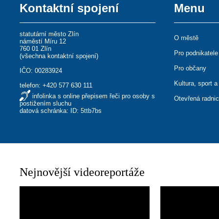
Kontaktní spojení
Menu
statutární město Zlín
O městě
náměstí Míru 12
760 01 Zlín
Pro podnikatele
(
všechna kontaktní spojení
)
Pro občany
IČO: 00283924
Kultura, sport a
telefon:
+420 577 630 111
infolinka s online přepisem řeči pro osoby s
Otevřená radni
postižením sluchu
datová schránka: ID: 5ttb7bs
Nejnovější videoreportáže