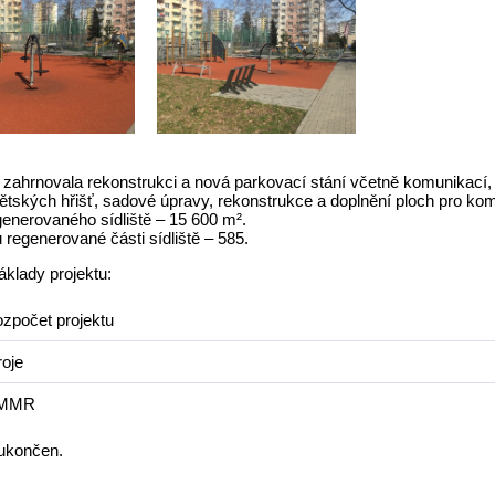
a zahrnovala rekonstrukci a nová parkovací stání včetně komunikací,
ětských hřišť, sadové úpravy, rekonstrukce a doplnění ploch pro kom
enerovaného sídliště – 15 600 m².
 regenerované části sídliště – 585.
klady projektu:
ozpočet projektu
roje
 MMR
 ukončen.