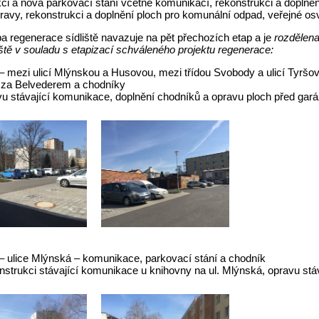
ci a nová parkovací stání včetně komunikací, rekonstrukci a doplněn
avy, rekonstrukci a doplnění ploch pro komunální odpad, veřejné osv
a regenerace sídliště navazuje na pět přechozích etap a je
rozdělena
iště v souladu s etapizací schváleného projektu regenerace:
– mezi ulicí Mlýnskou a Husovou, mezi třídou Svobody a ulicí Tyršov
 za Belvederem a chodníky
vu stávající komunikace, doplnění chodníků a opravu ploch před gar
– ulice Mlýnská – komunikace, parkovací stání a chodník
onstrukci stávající komunikace u knihovny na ul. Mlýnská, opravu st