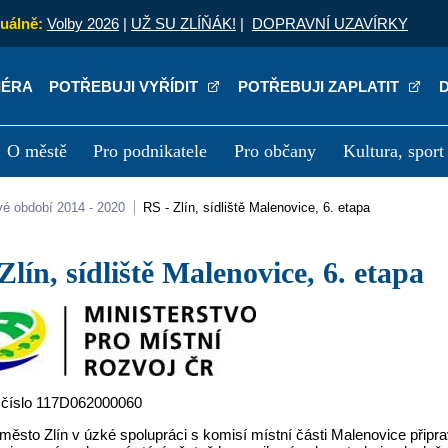
uálně:
Volby 2026
|
UŽ SU ZLÍŇÁK!
|
DOPRAVNÍ UZAVÍRKY
IÉRA
POTŘEBUJI VYŘÍDIT
POTŘEBUJI ZAPLATIT
O městě
Pro podnikatele
Pro občany
Kultura, sport
a
Kariéra
P
vé období 2014 - 2020
RS - Zlín, sídliště Malenovice, 6. etapa
- Zlín, sídliště Malenovice, 6. etapa
 číslo 117D062000060
 město Zlín v úzké spolupráci s komisí místní části Malenovice připrav