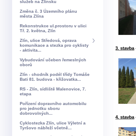
služeb na Zlínsku
Změna č. 3 Územního plánu
města Zlína
Rekonstrukce ul.prostoru v ulici
Tř. 2. května, Zlín
Zlín, ulice Středová, oprava
komunikace a stezka pro cyklisty
3. stavba
- aktivita...
Vybudování učeben řemeslných
oborů
Zlín - chodník podél třídy Tomáše
Bati 81. budova - křižovatka...
RS - Zlín, sídliště Malenovice, 7.
etapa
Pořízení dopravního automobilu
pro jednotku sboru
dobrovolných...
4. stavba
Cyklostezka Zlín, ulice Výletní a
Tyršovo nábřeží včetně...