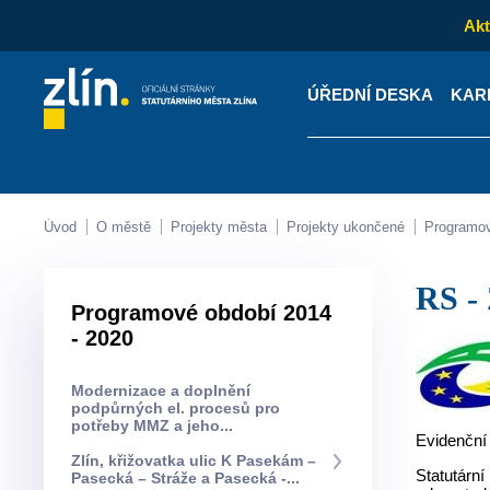
Akt
ÚŘEDNÍ DESKA
KAR
Kontakty
Úřední desk
Úvod
O městě
Projekty města
Projekty ukončené
Programo
RS 
Programové období 2014
- 2020
Modernizace a doplnění
podpůrných el. procesů pro
potřeby MMZ a jeho...
Evidenční
Zlín, křižovatka ulic K Pasekám –
Statutární
Pasecká – Stráže a Pasecká -...