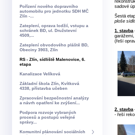
rekonstruk
sadové úpr
Pořízení nového dopravního
automobilu pro jednotku SDH MČ
Šestá etap
Zlín -...
ploše sídl
Zateplení, oprava lodžií, vstupu a
schránek BD, ul. Družstevní
1. stavba
4509,...
garážemi,
(řeší opra
Zateplení obvodového pláště BD,
Obeciny 3903, Zlín
RS - Zlín, sídliště Malenovice, 6.
etapa
Kanalizace Velíková
Základní škola Zlín, Kvítková
4338, přístavba učeben
Zpracování bezpečnostní analýzy
a návrh opatření ke zvýšení...
2. stavba
Podpora rozvoje vybraných
- řeší rek
procesů a postupů veřejné
správy...
Komunitní plánování sociálních