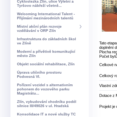
Cyklostezka Zlín, ulice Výletní a
Tyršovo nábřeží včetně...
Welcoming International Talent -
Přijímání mezinárodních talentů
Místní akční plán rozvoje
vzdělávání v ORP Zlín
Infrastruktura do základních škol
Tato etap
ve Zlíně
doplnění d
Moderní a přívětivě komunikující
Plocha reg
město Zlín
Počet bytů
Objekt sociální rehabilitace, Zlín
Celkové ná
Úprava uličního prostoru
Celkový r
Podvesná VI.
Pořízení vozidel s alternativním
Vlastní zd
pohonem do vozového parku
Magistrátu...
Dotace z
Zlín, vybudování chodníku podél
silnice III/49026 v ul. Hradská
Projekt je
Konsolidace IT a nové služby TC