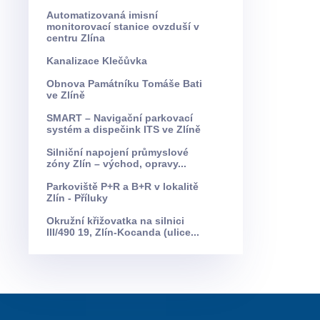
Automatizovaná imisní
monitorovací stanice ovzduší v
centru Zlína
Kanalizace Klečůvka
Obnova Památníku Tomáše Bati
ve Zlíně
SMART – Navigační parkovací
systém a dispečink ITS ve Zlíně
Silniční napojení průmyslové
zóny Zlín – východ, opravy...
Parkoviště P+R a B+R v lokalitě
Zlín - Příluky
Okružní křižovatka na silnici
III/490 19, Zlín-Kocanda (ulice...