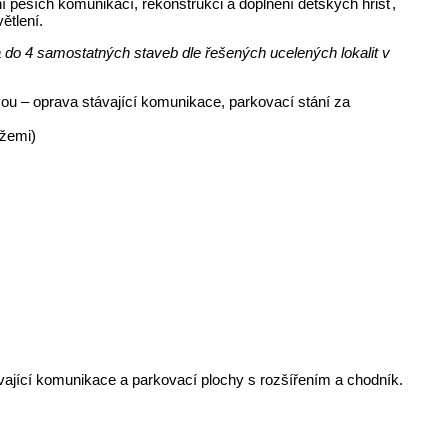
í pěších komunikací, rekonstrukci a doplnění dětských hřišť,
ětlení.
 do 4 samostatných staveb dle řešených ucelených lokalit v
ou – oprava stávající komunikace, parkovací stání za
ážemi)
ávající komunikace a parkovací plochy s rozšířením a chodník.