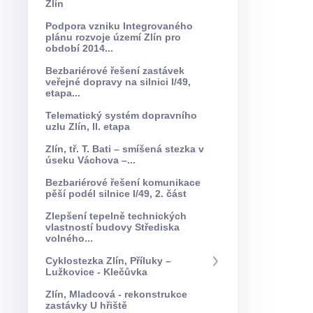
Zlín
Podpora vzniku Integrovaného
plánu rozvoje území Zlín pro
období 2014...
Bezbariérové řešení zastávek
veřejné dopravy na silnici I/49,
etapa...
Telematický systém dopravního
uzlu Zlín, II. etapa
Zlín, tř. T. Bati – smíšená stezka v
úseku Váchova –...
Bezbariérové řešení komunikace
pěší podél silnice I/49, 2. část
Zlepšení tepelně technických
vlastností budovy Střediska
volného...
Cyklostezka Zlín, Příluky –
Lužkovice - Klečůvka
Zlín, Mladcová - rekonstrukce
zastávky U hřiště