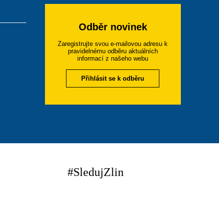
Odběr novinek
Zaregistrujte svou e-mailovou adresu k
pravidelnému odběru aktuálních
informací z našeho webu
Přihlásit se k odběru
#SledujZlin